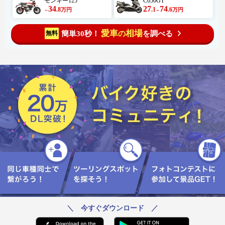
モンキー125
C650GT
34
27
74
.8
.1
.6
万円
万円
～
～
愛車
相場
簡単30秒！
を調べる
無料
の
＼ 今すぐダウンロード ／