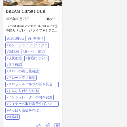
DREAM CB750 FOUR
2025年02月27日
36
グー！
Current status check #CB750Four #仕
事帰り #ガレージライフ #ミクニ
#tmr36 #取り付け前の #現状把握 #
#CB750Four
#仕事帰り
老眼には辛い #番手確認 #スローの
戻し量確認 #フロート高さ確認 #ス
#ガレージライフ
#ミクニ
ロットルバルブの開き具合確認 #す
んなり付かないね #インシュレータ
#TMR36
#取り付け前の
ーの向き変更 #ワイヤーの取付場所
#現状把握
#老眼には辛い
やばいぐらい狭い #やっぱり応援を
呼ぼう #備忘録
#番手確認
#スローの戻し量確認
#フロート高さ確認
#スロットルバルブの開き具合確
認
#すんなり付かないね
#インシュレーターの向き変更
#ワイヤーの取付場所やばいぐら
い狭い
#やっぱり応援を呼ぼう
#備忘録