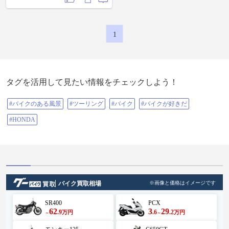
1
タグを活用して見たい情報をチェックしよう！
#バイクのある風景
#ツーリング
#バイク
#バイクが好きだ
#HONDA
バイク買取相場
※画像と価格はイメージです
SR400
PCX
62
3
29
.9
.6
.2
万円
万円
～
～