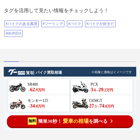
タグを活用して見たい情報をチェックしよう！
#バイクのある風景
#ツーリング
#バイク
#バイクが好きだ
#HONDA
バイク買取相場
※画像と価格はイメージです
SR400
PCX
62
3
29
.9
.6
.2
万円
万円
～
～
モンキー125
C650GT
34
27
74
.8
.1
.6
万円
万円
～
～
愛車
相場
簡単30秒！
を調べる
無料
の