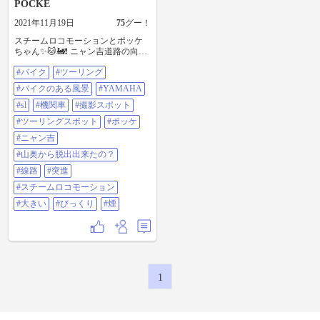
POCKE
2021年11月19日
75
グー！
スチームロコモーションとポッケ
ちゃん✨🐱🚂❗ ニャン吉道路の向こ
うに大きな機関車🚂有るね✨❗ 見に
#バイク
#ツーリング
行こう🐈💨‼️ ポッケちゃんを機関車
の横に並べて写真撮ってみたよ✨📸
#バイクのある風景
#YAMAHA
🐱❗ 大きい😳❗凄い😳‼️ 煙吐くのは
ポッケちゃんと同じだね✨☁☁🐱‼️
#sl
#機関車
#撮影スポット
機関車の車輪１つでポッケちゃん
#ツーリングスポット
#ポッケ
の大きさぐらいあるからビックリ
🐱‼️ 機関車さんこれ以上前へ進んで
#ニャン吉
はダメ〜🚂✴️⚠️🚧🚨💥💣☠️💦💦
#山奥から脱出出来たの？
あ〜ぁ…にゃ〜がひかれてせんべ
い🍘になる〜…😹💦💦 #バイク#ツ
#線路
#突進
ーリング#バイクのある風景
#スチームロコモーション
#YAMAHA#SL#機関車#撮影スポッ
ト#ツーリングスポット#ポッケ#ニ
#大きい
#びっくり
#煙
ャン吉#山奥から脱出出来たの？#
線路#突進#スチームロコモーショ
ン#大きい#ビックリ#煙
1