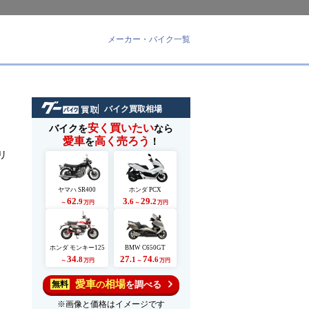
メーカー・バイク一覧
バイク買取相場
安く買いたい
バイクを
なら
愛車
高く売ろう
を
！
リ
ヤマハ SR400
ホンダ PCX
62
3
29
.9
.6
.2
～
万円
～
万円
ホンダ モンキー125
BMW C650GT
34
27
74
.8
.1
.6
～
万円
～
万円
愛車
相場
の
を調べる
無料
※画像と価格はイメージです