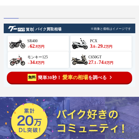
#serrow250
バイク買取相場
※画像と価格はイメージです
SR400
PCX
62
3
29
.9
.6
.2
万円
万円
～
～
モンキー125
C650GT
34
27
74
.8
.1
.6
万円
万円
～
～
愛車
相場
簡単30秒！
を調べる
無料
の