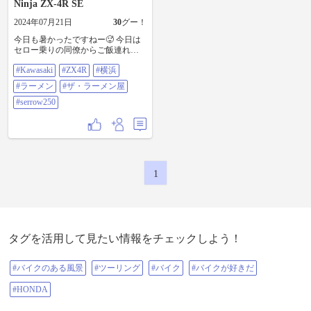
Ninja ZX-4R SE
2024年07月21日
30
グー！
今日も暑かったですねー🥵 今日は
セロー乗りの同僚からご飯連れて
って欲しいと言われてたので、片
#Kawasaki
#ZX4R
#横浜
道30kmのプチプチツーリング兼ね
てラーメン食べに行きました♪ 待合
#ラーメン
#ザ・ラーメン屋
せ場所の東雲ライコランドでは、
BMWの試乗会？やってて、同僚と
#serrow250
のランチすっぽかしてS1000RR乗っ
ちゃおうかなと悩んでいたことは
内緒です🤫 横浜のラーメン屋は、
その名も「ザ・ラーメン屋」、こ
このカレーラーメンが推しです。
注文すると、店員さんからは、辛
1
いの知ってる？と必ず確認される
くらい、辛いです🔥 午後になり、
ウトウトしそうになるのが完全に
目が覚める辛さですが、病みつき
になる味で、定期的に食べたくな
ります。 周りのお客さんは冷やし
タグを活用して見たい情報をチェックしよう！
中華食べてる中、同僚と2人して滝
汗かきながら啜ってきました🤭 カ
レーラーメンと半チャーハン（辛
#バイクのある風景
#ツーリング
#バイク
#バイクが好きだ
さ紛らわすためにも半チャーハン
は必須）で1250円です。 ぜひ、お
#HONDA
近くの方は試して下さい♪ホント美
味ですよー。 #Kawasaki #ZX4R #横
浜 #ラーメン #ザ・ラーメン屋