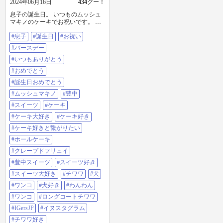
2024年06月16日
434
グー！
息子の誕生日。 いつものムッシュ
マキノのケーキでお祝いです。 で
も、今日は息子のリクエストにお
#息子
#誕生日
#お祝い
応えして、クレープ・ド・フリュ
イっていうホールケーキ。 これが
#バースデー
また美味い！ 息子は、高校時代か
ら、現金を要求しています。 現
#いつもありがとう
金、あげました。 我が家の2チワワ
#おめでとう
は、イチゴをもらえると、目がら
んらんと輝いています。 #息子#誕
#誕生日おめでとう
生日#お祝い#バースデー#いつもあ
#ムッシュマキノ
#豊中
りがとう#おめでとう#誕生日おめ
でとう#ムッシュマキノ#豊中#スイ
#スイーツ
#ケーキ
ーツ#ケーキ#ケーキ大好き#ケーキ
#ケーキ大好き
#ケーキ好き
好き#ケーキ好きと繋がりたい#ホ
ールケーキ#クレープドフリュイ#
#ケーキ好きと繋がりたい
豊中スイーツ#スイーツ好き#スイ
#ホールケーキ
ーツ大好き#チワワ#犬#ワンコ#犬
好き#わんわん#わんこ#ロングコー
#クレープドフリュイ
トチワワ#igersjp#イヌスタグラム#
#豊中スイーツ
#スイーツ好き
チワワ好き#チワワ好きと繋がりた
い#わんこ好き#わんこ好きと繋が
#スイーツ大好き
#チワワ
#犬
りたい#犬好き#犬好きな人と繋が
#ワンコ
#犬好き
#わんわん
りたいワンコ好きな人と繋がりた
い#ronin
#ワンコ
#ロングコートチワワ
#IGersJP
#イヌスタグラム
#チワワ好き