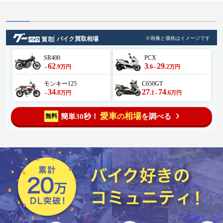
バイク買取相場
※画像と価格はイメージです
SR400
PCX
62
3
29
.9
.6
.2
万円
万円
～
～
モンキー125
C650GT
34
27
74
.8
.1
.6
万円
万円
～
～
愛車
相場
簡単30秒！
を調べる
無料
の