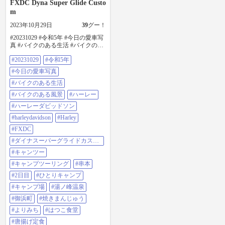
FXDC Dyna Super Glide Custo
m
2023年10月29日
39
グー！
#20231029 #令和5年 #今日の愛車写
真 #バイクのある生活 #バイクのあ
る風景 #ハーレー #ハーレーダビッ
#20231029
#令和5年
ドソン #harleydavidson #harley #fxdc
#ダイナスーパーグライドカスタム
#今日の愛車写真
#キャンツー #キャンプツーリング
#串本 #2日目 #ひとりキャンプ #キ
#バイクのある生活
ャンプ場 #湯の峰温泉 #御浜町 #焼
#バイクのある風景
#ハーレー
きまんじゅう #よりみち #はつこ食
堂 #唐揚げ定食 #ハーレー好きな人
#ハーレーダビッドソン
と繋がりたい #ハーレーのある生活
#harleydavidson
#Harley
#ハーレーのある風景 #ツーリング
仲間募集中 #iphone13mini
#FXDC
#ダイナスーパーグライドカスタ
ム
#キャンツー
#キャンプツーリング
#串本
#2日目
#ひとりキャンプ
#キャンプ場
#湯ノ峰温泉
#御浜町
#焼きまんじゅう
#よりみち
#はつこ食堂
#唐揚げ定食