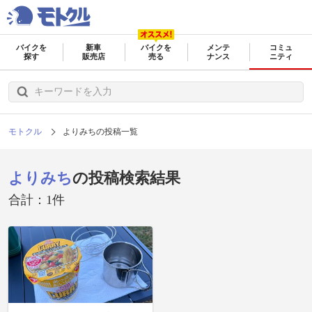
バイクを
新車
バイクを
メンテ
コミュ
探す
販売店
売る
ナンス
ニティ
モトクル
よりみちの投稿一覧
よりみち
の投稿検索結果
合計：1件