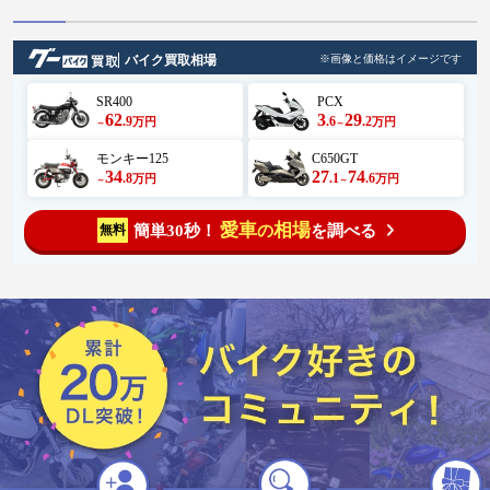
バイク買取相場
※画像と価格はイメージです
SR400
PCX
62
3
29
.9
.6
.2
万円
万円
～
～
モンキー125
C650GT
34
27
74
.8
.1
.6
万円
万円
～
～
愛車
相場
簡単30秒！
を調べる
無料
の