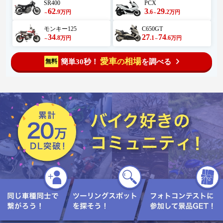
SR400
PCX
62
3
29
.9
.6
.2
万円
万円
～
～
モンキー125
C650GT
34
27
74
.8
.1
.6
万円
万円
～
～
愛車
相場
簡単30秒！
を調べる
無料
の