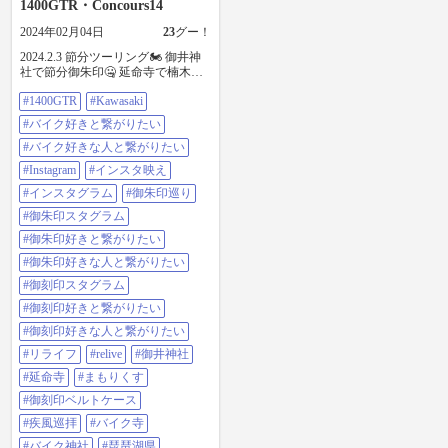
1400GTR・Concours14
2024年02月04日
23
グー！
2024.2.3 節分ツーリング🏍⁡ ⁡御井神
社で節分御朱印🤐 延命寺で楠木御
守と御刻印ベルト入れと御朱印😀
#1400GTR
#Kawasaki
#1400gtr #kawasaki #バイク好きと繋
がりたい ⁡#バイク好きな人と繋がり
#バイク好きと繋がりたい
たい #Instagram #インスタ映え #イ
ンスタグラム #御朱印巡り #御朱印
#バイク好きな人と繋がりたい
スタグラム #御朱印好きと繋がりた
#Instagram
#インスタ映え
い #御朱印好きな人と繋がりたい ⁡#
御刻印スタグラム #御刻印好きと繋
#インスタグラム
#御朱印巡り
がりたい #御刻印好きな人と繋がり
#御朱印スタグラム⁡
たい #リライブ #Relive #御井神社 ⁡#
延命寺 #まもりくす #御刻印ベルト
#御朱印好きと繋がりたい
ケース #疾風巡拝 #バイク寺 #バイ
#御朱印好きな人と繋がりたい
ク神社 ⁡⁡⁡⁡⁡#琵琶湖県 ⁡#びわこライダー
https://www.instagram.com/p/C26Dbce
#御刻印スタグラム
JiyA/?igsh=MTVjemdsYzc4a3hlYQ
#御刻印好きと繋がりたい
#御刻印好きな人と繋がりたい
#リライフ
#relive
#御井神社
#延命寺
#まもりくす
#御刻印ベルトケース
#疾風巡拝
#バイク寺
#バイク神社
#琵琶湖県