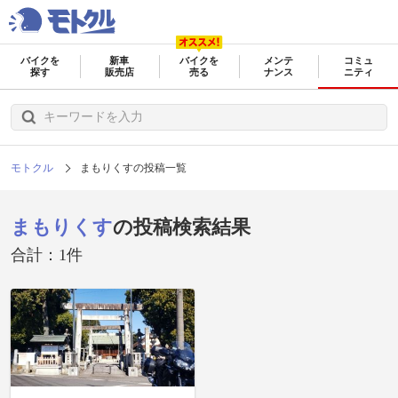
バイクを
新車
バイクを
メンテ
コミュ
探す
販売店
売る
ナンス
ニティ
モトクル
まもりくすの投稿一覧
まもりくす
の投稿検索結果
合計：1件