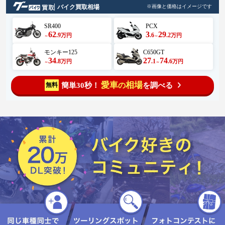
バイク買取相場
※画像と価格はイメージです
SR400
PCX
62
3
29
.9
.6
.2
万円
万円
～
～
モンキー125
C650GT
34
27
74
.8
.1
.6
万円
万円
～
～
愛車
相場
簡単30秒！
を調べる
無料
の