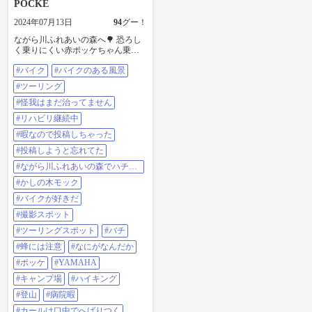
POCKE
2024年07月13日
94
グー！
ながら川ふれあいの森へ🌳 恐ろし
く乗りにくい赤ポッケちゃん乗っ
て出発🙀🏍️💨 相変わらず走り出
#バイク
#バイクのある風景
してもモゴモゴいうだけで走って
くれない赤ポッケちゃん…🏍️😹💦
#ツーリング
自転車乗ってるオバちゃんに軽々
と抜かれ馬鹿にされ… でもある回
#怪我はまだ治ってません
転からいきなりドーンと走り出し
#リハビリ継続中
真上向いて走り振り落とされがち
に両足バタバタ🏍️💨⤴️👣😹💦 する
#暇なので投稿しちゃった
とさっきのオバちゃんにあなたバ
#投稿しようと忘れてた
イク乗るの下手ねぇ〜 そんな小
さいのも乗れないなんてと言われ
#ながら川ふれあいの森でハチさ
てショック…😿 そんな感じで走っ
んと触れ合って来た
#かしの木モック
ていたら車のドライバーやチビッ
コに野良犬にも笑われました…🐶
#バイクが好きだ
ながら川ふれあいの森へ着き石像
#撮影スポット
前で写真撮り石のモニュメントと
大きなかしの木モックの前でも写
#ツーリングスポット
#バチ
真を撮る📸 大きな木が動いてピノ
#蜂には注意
#なにがなんだか
キオ〜🙀💦💦 （動く訳がないよ
ね…👻💦） しかしココはどんな所
#ポッケ
#YAMAHA
なの❓ 案内板見たらキャンプ場や登
#キャンプ場
#ハイキング
山、ハイキングが出来る場所でし
た🗻⛺🥾 せっかく来たのだから少
#登山
#病院暇
し山歩きしよ〜とハイキングコー
#カールは口中でへばりつく
スを歩く🐈🐾 うわ… 蜂さん飛ん