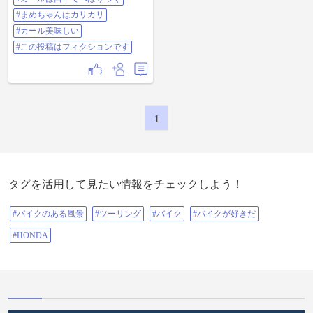
でる…🐝怖い…💦 ブゥ~ン蜂だよ〜
#まめちゃんはカリカリ
んプチュ🐝💉⁉️ 私）んん…❓ しば
らくしてフギャ〜🙀💦💦 何もして
#カール美味しい
ないのに蜂に刺された…🐝💥🙀❗ で
#この投稿はフィクションです
も大丈夫✨ 厚手のところ刺された
のでセーフ🌱🐱 これは危ないので
引き返して帰って来ました⚠️🐈🐾
私何しに行ったのだろう…😹 帰っ
てから、まめちゃんとカールを食
べ口の中でへばり付くカールに舌
がカールしてえらい事に…💦 おし
1
まい😺❗ #バイク#バイクのある風景
#ツーリング#怪我はまだ治ってま
せん#リハビリ継続中#暇なので投
稿しちゃった#投稿しようと忘れて
た#ながら川ふれあいの森でハチさ
んと触れ合って来た#かしの木モッ
タグを活用して見たい情報をチェックしよう！
ク#バイクが好きだ#撮影スポット#
ツーリングスポット#ハチ#蜂には
注意#なにがなんだか#ポッケ
#バイクのある風景
#ツーリング
#バイク
#バイクが好きだ
#YAMAHA#キャンプ場#ハイキン
グ#登山#病院暇#カールは口中でへ
#HONDA
ばりつく#まめちゃんはカリカリ#
カール美味しい#この投稿はフィク
ションです