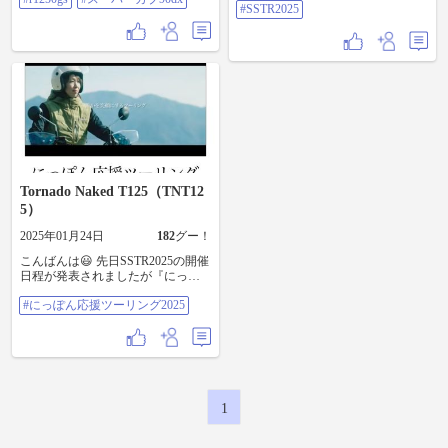
応援ツーリング2025エントリー済
#SSTR2025
・GATR2025エントリー済 ・
SSTR2025エントリー予定 ・四国V
ストミーティング参加予定 #にっぽ
ん応援ツーリング2025 #SSTR2025
Tornado Naked T125（TNT12
5）
2025年01月24日
182
グー！
こんばんは😃 先日SSTR2025の開催
日程が発表されましたが『にっぽ
ん応援ツーリング』の詳細も発表
#にっぽん応援ツーリング2025
されました！ ポイント登録はSSTR
と同じ。 期間は半年間！ 半年間
SSTR気分です😆 範囲は日本中でポ
イントも半端なく多くなるので 完
全走破はかなり難しいですが、半
年間ツーリング先には不自由しま
せんでした！🤣 今年もエントリー
1
しようかなー🤔 皆さんも今年如何
ですか⁉️ 我々ライダーの手で日本を
元気にしませんか‼️ #にっぽん応援