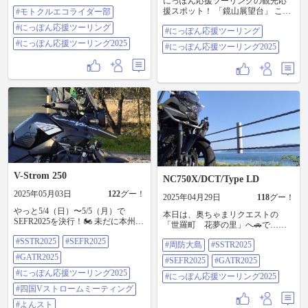
にっぽん応援ツーリングの観光応
忘れてました😅 どちらも当日飛び
援スポット！ 「鏡山展望台」 こ
#モトクルエコライダー部
込み参加も大歓迎！ ■Vol1は11/8
こ…これまで訪れた展望台の中で
10:00-サザンビーチちがさき清掃活
#にっぽん応援ツーリング
#にっぽん応援ツーリング
もトップクラスでした！🙂 📷️では
動 にっぽん応援ツーリングと銘打
伝わらないかもしれませんが、超
ってますが、モトクルの方でも誰
#にっぽん応援ツーリング2025
#にっぽん応援ツーリング2025
オススメです😁 #にっぽん応援ツー
でも大歓迎です。 サザンビーチカ
リング #にっぽん応援ツーリング
フェ前のバイク駐輪場で受付
2025
9:45~。 ツーリングにもってこいな
シーズンですが、朝に軽く清掃活
動しませんか？活動は1時間程度を
予定！ 軍手かトングだけ持参下さ
い。 私はそのまま静岡に移動しキ
ャンプ予定。 翌日はスズキ公式V
ストロームミーティングに参加し
ます。 ■Vol2は11/15 11:00- 山中湖
清掃活動 紅葉シーズン🍁真っ盛り
な山中湖で清掃活動。 村営山中湖
V-Strom 250
キャンプ場で10:45~受付。 紅葉シ
NC750X/DCT/Type LD
ーズンで湖畔周辺の無料市営駐車
2025年05月03日
122
グー！
2025年04月29日
118
グー！
場が混み合う可能性があるため、
お散歩がてら徒歩で湖に移動し清
やっと5/4（日）〜5/5（月）で
本日は、奥ちゃまリクエストの
掃活動となります。 1時間半程度の
SEFR2025を決行！🏍️ 未だに本州〜
「世羅町 花夢の里」へ🚗で…
活動を予定。 なんと14時からは風
九州？ 本州〜四国？を悩み中…
ん？🤔 なにか物足りない… …と言
間さんが登場‼️ 山中湖キャンプ場
#SSTR2025
#SEFR2025
宿泊先も早く決めなければ🤔 晴れ
#周防大島
#SSTR2025
う事で… 帰宅後、周防大島へお散
で、窯ピザ体験&ドラム缶風呂体験
れば5/11（日）よんスト参加！🏍️
歩へ…🏍️ #周防大島 #SSTR2025
#GATR2025
があります！ こちら清掃活動に来
#SEFR2025
#GATR2025
（四国Vストロームミーティング）
#SEFR2025 #GATR2025 #にっぽん
てくれた方は無料（自由参加）で
晴れれば5/18（日）GATR2025決
#にっぽん応援ツーリング2025
応援ツーリング2025
#にっぽん応援ツーリング2025
す。 ぜひご参加くださいー！ #モ
行！🏍️ 5/24（土）今年私の中での
#四国Vストロームミーティング
トクルエコライダー部 #にっぽん応
最大イベントSSTR2025決行！🏍️ あ
援ツーリング #にっぽん応援ツーリ
とは、いずれもにっぽん応援ツー
#よんスト