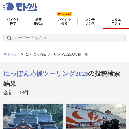
バイクを
新車
バイクを
メンテ
コミュ
探す
販売店
売る
ナンス
ニティ
モトクル
にっぽん応援ツーリング2025の投稿一覧
にっぽん応援ツーリング2025
の投稿検索
結果
合計：13件