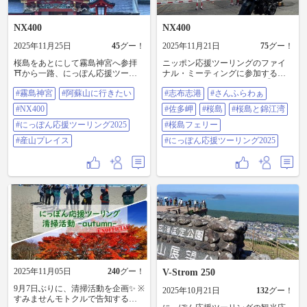
NX400
NX400
2025年11月25日
45
グー！
2025年11月21日
75
グー！
桜島をあとにして霧島神宮へ参拝
ニッポン応援ツーリングのファイ
⛩️から一路、にっぽん応援ツーリ
ナル・ミーティングに参加するべ
ング2025ファイナルミーティング
く鹿児島県志布志港に上陸⛴️！佐
#霧島神宮
#阿蘇山に行きたい
#志布志港
#さんふらわぁ
が開催される阿蘇山産山村へ🏍️！
多岬、遠い！錦江湾、綺麗！桜
夕日に燃える阿蘇、気温0℃の朝雲
島、凄い！ #志布志港 #さんふらわ
#NX400
#佐多岬
#桜島
#桜島と錦江湾
海に沈む南阿蘇村、大観峰の雄大
ぁ #佐多岬 #桜島 #桜島と錦江湾 #
な景観を堪能⛰️ 来年もにっぽん応
#にっぽん応援ツーリング2025
桜島フェリー #にっぽん応援ツーリ
#桜島フェリー
援ツーリング頑張ろう！ #霧島神宮
ング2025
#産山プレイス
#にっぽん応援ツーリング2025
#阿蘇山に行きたい #NX400 #にっ
ぽん応援ツーリング2025 #産山プレ
イス
2025年11月05日
240
グー！
V-Strom 250
9月7日ぶりに、清掃活動を企画✨ ※
2025年10月21日
132
グー！
すみませんモトクルで告知するの