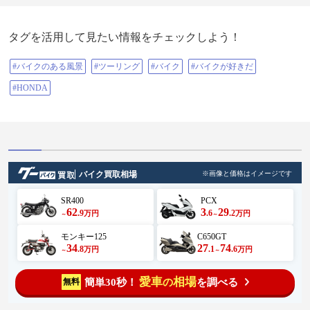
ツーリング2025
タグを活用して見たい情報をチェックしよう！
#バイクのある風景
#ツーリング
#バイク
#バイクが好きだ
#HONDA
バイク買取相場
※画像と価格はイメージです
SR400
PCX
62
3
29
.9
.6
.2
万円
万円
～
～
モンキー125
C650GT
34
27
74
.8
.1
.6
万円
万円
～
～
愛車
相場
簡単30秒！
を調べる
無料
の