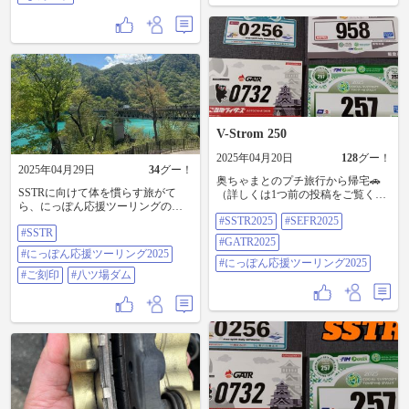
ング2025
リングの地域応援スポットに立ち
寄ることを想定して…🤔 5月だけで
も総走行距離3,000km超となるので
すぐにオイル交換と私のお尻さん
とお腰さんが耐えれるか心配😓
#SSTR2025 #SEFR2025 #GATR2025
#にっぽん応援ツーリング2025 #四
国Vストロームミーティング #よん
スト
V-Strom 250
2025年04月20日
128
グー！
2025年04月29日
34
グー！
奥ちゃまとのプチ旅行から帰宅🚗
SSTRに向けて体を慣らす旅がて
（詳しくは1つ前の投稿をご覧くだ
ら、にっぽん応援ツーリングのポ
さい🙏） 帰宅すると何か届いて
イント獲得に、下仁田ジオパーク
#SSTR2025
#SEFR2025
る？🤔 まっ…まさか…こっ…これ
#SSTR
までツーリング🏍️ 群馬県唯一のご
は！？😳 きっ…きたぁ〜〜っ！😆
#GATR2025
刻印出来る神社「吾妻神社」でご
以前から憧れていたSSTRのゼッケ
#にっぽん応援ツーリング2025
刻印もゲット👌🏼 ひと昔前にちょっ
ン！ …と言うことで、今年、私の
#にっぽん応援ツーリング2025
と話題になった八ッ場ダムにも寄
#ご刻印
#八ツ場ダム
中での大型イベントのゼッケンが
りました😆 水がエメラルドグリー
全て揃いました😆 #SSTR2025
ンでとても綺麗✨ 下仁田ジオパー
#SEFR2025 #GATR2025 #にっぽん
クは元々、学校みたいな感じでし
応援ツーリング2025
た☝🏻 #SSTR #にっぽん応援ツーリ
ング2025 #ご刻印 #八ッ場ダム