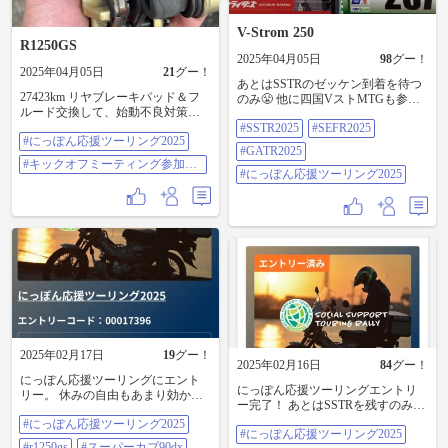
V-Strom 250
R1250GS
2025年04月05日
98
グー！
2025年04月05日
21
グー！
あとはSSTRのゼッケン到着を待つ
27423km リヤブレーキパッド＆フ
のみ😤 他に四国VストMTGも参加
ルード交換して、始動不良対策に
予定😁 楽しみです！🏍️ #SSTR2025
アーシング追加して、にっぽん応
#SSTR2025
#SEFR2025
#SEFR2025 #GATR2025 #にっぽん
#にっぽん応援ツーリング2025
援ツーリングゼッケン貼り付けて
応援ツーリング2025
#GATR2025
月末のキックオフミーティングの
#キックオフミーティング参加し
準備完了！ そう言えばTMCSでた
#にっぽん応援ツーリング2025
ます
はらかすみさんと写真撮るの忘れ
ちゃったなぁ… #にっぽん応援ツー
リング2025 #キックオフミーティン
グ参加します
2025年02月17日
19
グー！
2025年02月16日
84
グー！
にっぽん応援ツーリングにエント
にっぽん応援ツーリングエントリ
リー。 休みの自由もあまり効かな
ー完了！ あとはSSTRを残すのみ！
いけどできる範囲で回っていこ！ #
エントリーできるだろうか😳 ・
#にっぽん応援ツーリング2025
にっぽん応援ツーリング2025
#にっぽん応援ツーリング2025
SEFR2025エントリー済 ・にっぽん
#r1250gs #スーパーカブ90dx
#r1250gs
#スーパーカブ90dx