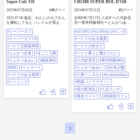
Super Cub 110
CB1300 SUPER BOL D'OR
2025年07月06日
149
グー！
2024年07月21日
65
グー！
2025.07.06 最近、わたしのカブさん
令和6年7月17日 八女IC〜八代妙見
を運転してると ハンドルが震える
宮〜青井阿蘇神社〜とんかつあお
現象が起きていて こえー😱と思っ
い〜白滝公園〜八角トンネル〜le
#スーパーカブ
#cb1300
#cb1300sb
#ホンダ
ていたので、バイク王絶版車館に
café NISHIHARA〜阿蘇パノラマラ
治療に出していました🚑 ど素人の
イン〜道の駅旭志〜南関 #cb1300
#スーパーカブ110
#バイクのある風景
私は 怪奇現象かと思っていたので
#cb1300sb #ホンダ #バイクのある風
すが プロが見たところタイヤがボ
#バイク王絶版車館
景 #バイクが好きだ #バイク乗りと
#バイクが好きだ
コついてました🫣 早いとこ治療し
繋がりたい #八代妙見宮 #青井阿
#とんかつ定食
#まごころ豚
#バイク乗りと繋がりたい
てもらえて良かったです🥹 そして
蘇神社 #とんかつあおい #白滝公園
朝からカブさん迎えに行って カブ
#八角トンネル #lecafenishihara #阿蘇
#とんかつあおい
#厳島神社
#八代妙見宮
#青井阿蘇神社
活スタート🎶 まず、腹ペコを何と
パノラマライン #道の駅旭志 #人吉
#鉾田
#ジェラート
#とんかつあおい
#白滝公園
かする為に、お客さんが沢山入っ
ランチ #熊本スイーツ #西原村カフ
ていたトンカツ屋さんに入ってみ
ェ
#バイクのある風景
#八角トンネル
#lecafenishihara
ました! 大正解‼︎お肉がメチャうま
#ツーリング
#阿蘇パノラマライン
でした🐎 腹ごしらえ終えたらスピ
活！ 鉾田市にある厳島神社へ🛵 広
#道の駅旭志
#人吉ランチ
島県宮島の「厳島神社」より 分霊
#熊本スイーツ
#西原村カフェ
を迎えた神社みたいです⛩️ 行って
みると、あまり整備はされていな
いのですが、雰囲気がメチャ良き
神社でした😊 神社でお参り後は、
暑すぎるので帰宅ムーブ 帰り道に
焼き芋屋さんで 芋関係ないストロ
ベリーのジェラート食べて帰りま
1
した😋 夏は、シンドイですね😵‍💫熱
中症にならないよーに気をつけな
きゃです! #スーパーカブ#スーパー