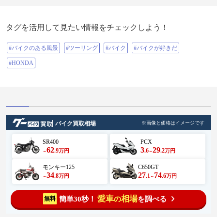
カブ110 #バイク王絶版車館#とんか
つ定食 #まごころ豚#とんかつあお
い #厳島神社#鉾田#ジェラート#バ
タグを活用して見たい情報をチェックしよう！
イクのある風景 #ツーリング
#バイクのある風景
#ツーリング
#バイク
#バイクが好きだ
#HONDA
バイク買取相場
※画像と価格はイメージです
SR400
PCX
62
3
29
.9
.6
.2
万円
万円
～
～
モンキー125
C650GT
34
27
74
.8
.1
.6
万円
万円
～
～
愛車
相場
簡単30秒！
を調べる
無料
の