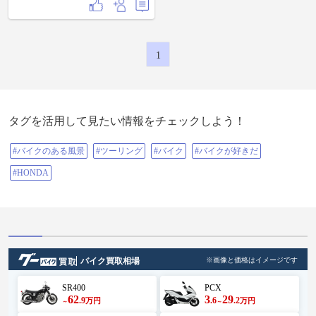
1
タグを活用して見たい情報をチェックしよう！
#バイクのある風景
#ツーリング
#バイク
#バイクが好きだ
#HONDA
バイク買取相場
※画像と価格はイメージです
SR400
PCX
62
3
29
.9
.6
.2
万円
万円
～
～