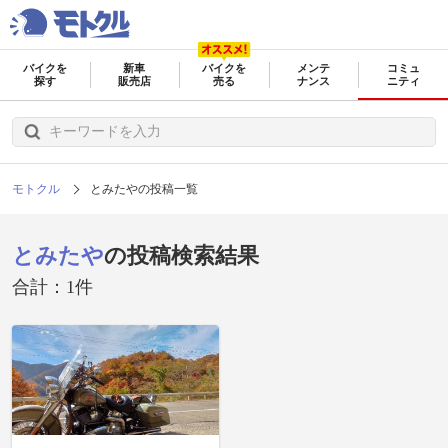
バイクを
新車
バイクを
メンテ
コミュ
探す
販売店
売る
ナンス
ニティ
モトクル
とみたやの投稿一覧
とみたや
の投稿検索結果
合計：1件