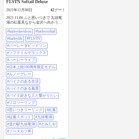
FLSTN Softail Deluxe
2021年11月08日
42
グー！
2021.11.06 ふと思いつきで 九頭竜
湖の紅葉見ながら金沢へ向かうこ
とに(笑) 適当に昼飯処を探して ｢と
#harleydavidson
#harleysoftail
みたや｣さんは うどちゃんの｢旅し
てゴメン｣での番組に出てみたいで
#harleylife
#FLSTN
すね 店内入って知りました😱☀️
#harleydavidson #harleysoftail
#ハーレーダビッドソン
#harleylife #FLSTN #ハーレーダビッ
#ソフテイルデラックス
ドソン #ソフテイルデラックス #ハ
ーレーライフ #日本上陸100周年限
#ハーレーライフ
定モデル #ルノーグレー #バイクの
#日本上陸100周年限定モデル
ある生活 #バイクのある風景 #バイ
ク好きな人と繫がりたい #ソロツー
#ルノーグレー
リング #思いつきツーリング #紅葉
#バイクのある生活
#紅葉スポット #九頭竜湖 #道の駅
九頭竜湖 #とみたや #ソースカツ丼
#バイクのある風景
#バイク好きな人と繫がりたい
#ソロツーリング
#思いつきツーリング
#紅葉
#紅葉スポット
#九頭竜湖
#道の駅九頭竜湖
#とみたや
#ソースカツ丼