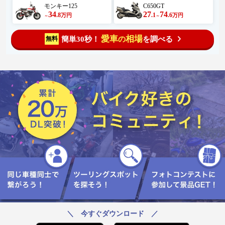
モンキー125
C650GT
34
27
74
.8
.1
.6
万円
万円
～
～
愛車
相場
簡単30秒！
を調べる
無料
の
＼ 今すぐダウンロード ／