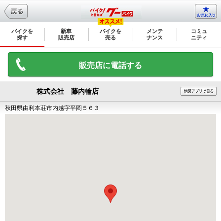
バイクを
新車
バイクを
メンテ
コミュ
探す
販売店
売る
ナンス
ニティ
販売店に電話する
株式会社 藤内輪店
秋田県由利本荘市内越字平岡５６３