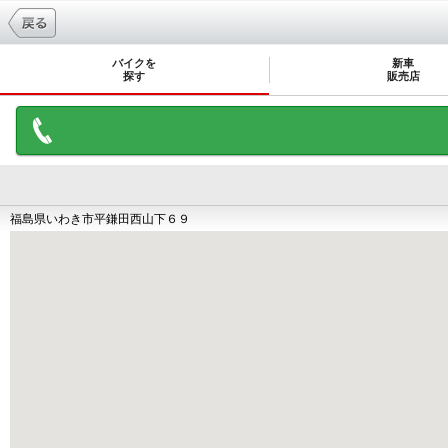
バイクを
新車
探す
販売店
福島県いわき市平鎌田西山下６９