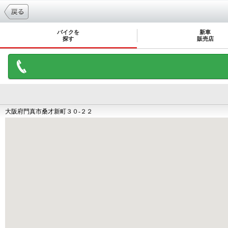
バイクを
新車
探す
販売店
大阪府門真市桑才新町３０‐２２