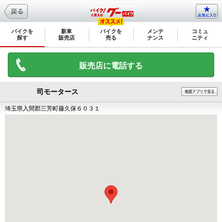
バイクを
新車
バイクを
メンテ
コミュ
探す
販売店
売る
ナンス
ニティ
販売店に電話する
司モータース
埼玉県入間郡三芳町藤久保６０３１