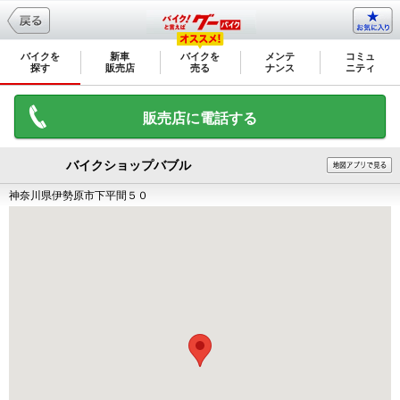
バイクを
新車
バイクを
メンテ
コミュ
探す
販売店
売る
ナンス
ニティ
販売店に電話する
バイクショップバブル
神奈川県伊勢原市下平間５０