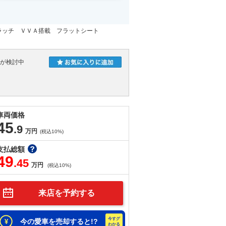
ラッチ ＶＶＡ搭載 フラットシート
人が検討中
車両価格
45
.9
万円
(税込10%)
支払総額
49
.45
万円
(税込10%)
来店を予約する
今の愛車を売却すると!?