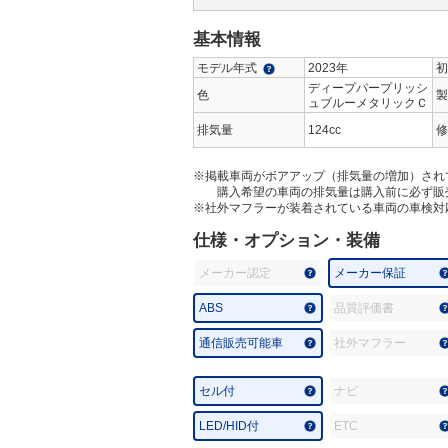
基本情報
モデル年式
2023年
初
ディープパープリッシ
色
製
ュブルーメタリックＣ
排気量
124cc
修
※掲載車両がボアアップ（排気量の増加）され
購入希望の車両の排気量は購入前に必ず販
※社外マフラーが装着されている車両の車検対
仕様・オプション・装備
メーカー認定
メーカー保証
ABS
品質評価書
通信販売可能車
社外マフラー
セル付
ナビ
LED/HID付
ETC