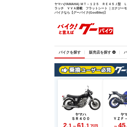
ヤマハ(YAMAHA) ＭＴ－１２５ ＲＥ４５Ｊ型
ラッチ ＶＶＡ搭載 フラットシート ｜エナジー
バイクなら【グーバイク(GooBike)】
バイクを探す
販売店を探す
ヤマハ
ヤ
ＳＲ４００
ＹＺＦ
2
61
45
.1
.1
～
～
万円