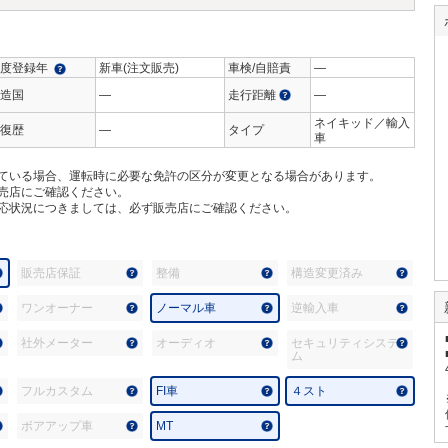
度登録年
新車(注文販売)
車検/自賠責
―
造国
―
走行距離
―
ネイキッド／輸入
復歴
―
タイプ
車
ている場合、運転時に必要な免許の区分が変更となる場合があります。
売店にご確認ください。
応状況につきましては、必ず販売店にご確認ください。
販売店保証
整備
構造変更済み
ワンオーナー
ノーマル車
逆輸入車
社外メーター
オーディオ
セキュリティシステ
ム
フルカスタム
FI車
４スト
ボアアップ車
MT