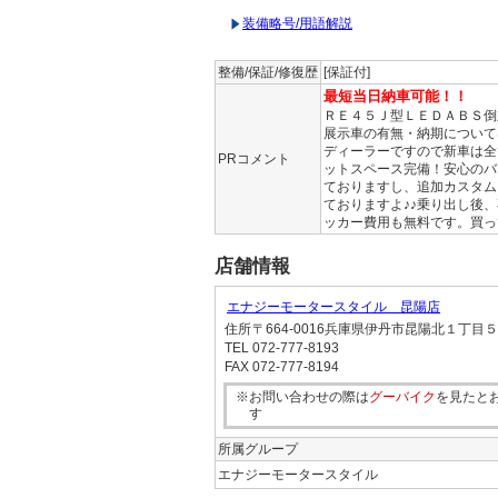
装備略号/用語解説
整備/保証/修復歴
[保証付]
最短当日納車可能！！
ＲＥ４５Ｊ型ＬＥＤＡＢＳ倒
展示車の有無・納期について
ディーラーですので新車は全
PRコメント
ットスペース完備！安心のバ
ておりますし、追加カスタム
ておりますよ♪♪乗り出し後
ッカー費用も無料です。買っ
店舗情報
エナジーモータースタイル 昆陽店
住所
〒664-0016兵庫県伊丹市昆陽北１丁目
TEL
072-777-8193
FAX
072-777-8194
※お問い合わせの際は
グーバイク
を見たと
す
所属グループ
エナジーモータースタイル