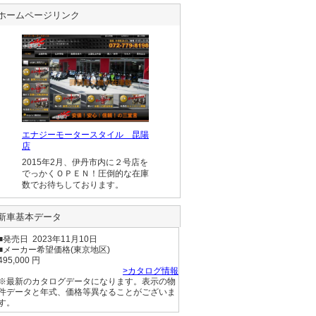
ホームページリンク
エナジーモータースタイル 昆陽
店
2015年2月、伊丹市内に２号店を
でっかくＯＰＥＮ！圧倒的な在庫
数でお待ちしております。
新車基本データ
■発売日 2023年11月10日
■メーカー希望価格(東京地区)
495,000 円
>カタログ情報
※最新のカタログデータになります。表示の物
件データと年式、価格等異なることがございま
す。