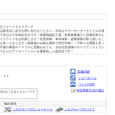
立フォークＡＳクラッチ
は販売店に必ずお問い合わせください。当店はヤマハモーターサイクル正規
て安心の２年保証付きです！陸運局認証工場、有資格整備士と設備充実のピ
イクライフをお約束します！任意保険・車両保険・盗難保険の取り扱いもし
も承っております！納車後の点検も無料で対応可能！！下取りや買取も承っ
、不慮の事故やトラブルに見舞われても、当社任意保険のロードアシストでレ
てからのアフターフォローを重要視した販売店です！
店舗詳細
５－１１
ショールーム
バイク(158)
特定商取引法の表記
お伝えになるとスムーズで
掲出車両
このグループのショールーム
このグループのバイク