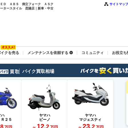
 ＬＥＤ ＡＢＳ 倒立フォーク ＡＳク
サイトマッ
モータースタイル 昆陽店｜新車・中古
バイクを売る
メンテナンスを依頼する
コミュニティ
お役立ち
バイク買取相場
マハ
ヤマハ
ヤマハ
－Ｒ２５
ビーノ
マジェスティ
12
23
.8
.2
.2
～
～
万円
万円
万円