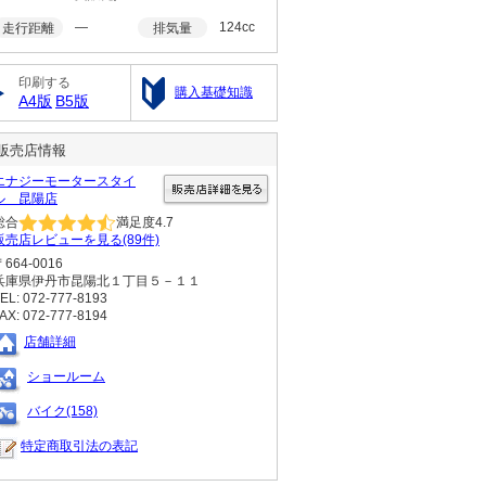
―
124cc
走行距離
排気量
印刷する
購入基礎知識
A4版
B5版
販売店情報
エナジーモータースタイ
ル 昆陽店
総合
満足度
4.7
販売店レビューを見る(89件)
〒664-0016
兵庫県伊丹市昆陽北１丁目５－１１
EL: 072-777-8193
AX: 072-777-8194
店舗詳細
ショールーム
バイク(158)
特定商取引法の表記