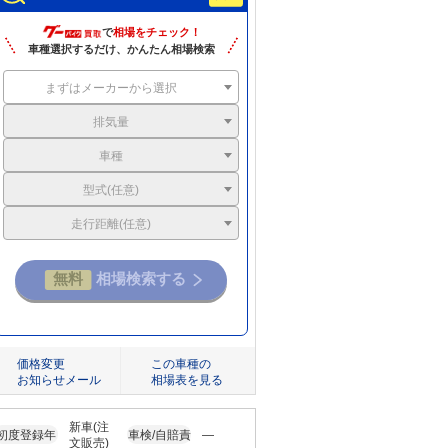
で
相場をチェック！
車種選択するだけ、かんたん相場検索
まずはメーカーから選択
排気量
車種
型式(任意)
走行距離(任意)
価格変更
この車種の
お知らせメール
相場表を見る
新車(注
初度登録年
車検/自賠責
―
文販売)