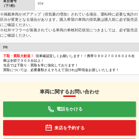
車台番号
034
(下3桁)
※掲載車両がボアアップ（排気量の増加）されている場合、運転時に必要な免許の
区分が変更となる場合があります。購入希望の車両の排気量は購入前に必ず販売店
にご確認ください。
※社外マフラーが装着されている車両の車検対応状況につきましては、必ず販売店
にご確認ください。
PR
下取・買取大歓迎！
現車確認宜しくお願いします！！携帯０９０２７０３６０２６在
庫は全部で３００台以上！
当店では下取り・買取を常に強化しております！
買取については、必要書類さえそろえて頂ければ即現金お渡しいたします！
車両に関するお問い合わせ
電話をかける
来店を予約する