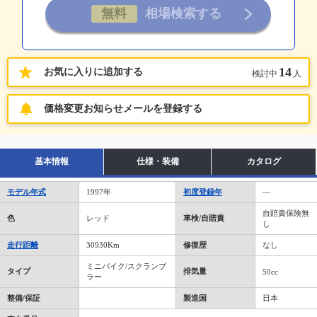
14
お気に入りに追加する
検討中
人
価格変更お知らせメールを登録する
基本情報
仕様・装備
カタログ
モデル年式
1997年
初度登録年
―
自賠責保険無
色
レッド
車検/自賠責
し
走行距離
30930Km
修復歴
なし
ミニバイク/スクランブ
タイプ
排気量
50cc
ラー
整備/保証
製造国
日本