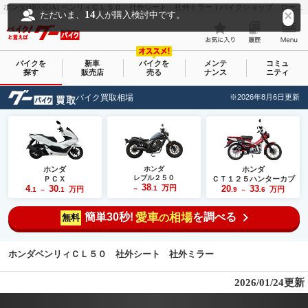
ホンダ(HONDA) ベンリィＣＬ５０ 社外シート 社外ミラー｜バイクショップ ロード☆スター｜新車・中古バイクなら【グーバイク(GooBike)】
14
ただいま、
人が購入検討中です。
バイクを
新車
バイクを
メンテ
コミュ
探す
販売店
売る
ナンス
ニティ
バイク買取相場
※2026年8月6日更新
ホンダ
ホンダ
ホンダ
レブル２５０
ＰＣＸ
ＣＴ１２５ハンターカブ
38
4
30
万円
20
33
.1
万円
万円
.1
.1
～
.9
.6
～
～
簡単30秒!
愛車
相場
を調べる
の
無料
ホンダベンリィＣＬ５０ 社外シート 社外ミラー
2026/01/24更新