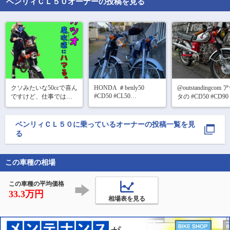
ベンリィＣＬ５０
オーナーの投稿を見る
クソみたいな50ccで喜ん
HONDA ＃benly50 
@outstandingcom
#CD50 #CL50

ですけど、仕事では何cc
タの #CD50 #CD9
比較画像
かよくわからん大型重
K0シート届いた✨
機乗ってます🥲

だった…ちょい加工
そんで、背景がかなり
#CL50 にほぼポン
ベンリィＣＬ５０
に乗っているオーナーの投稿一覧を見
夏で正直なんかせつな
時間できたらあん
る
き(薄くて出来るか
い…☀️
w)とステーの自
この車種の相場
この車種の平均価格
33.3万円
相場表を見る