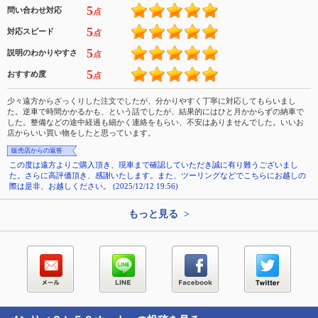
5
問い合わせ対応
点
5
対応スピード
点
5
説明のわかりやすさ
点
5
おすすめ度
点
少々遠方からざっくりした注文でしたが、分かりやすく丁寧に対応してもらいまし
た。逆車で時間かかるかも、という話でしたが、結果的にはひと月かからずの納車で
した。整備などの途中経過も細かく連絡をもらい、不安はありませんでした。いいお
店からいい買い物をしたと思っています。
販売店からの返答
この度は遠方よりご購入頂き、現車まで確認していただき誠に有り難うございまし
た。さらに高評価頂き、感謝いたします。また、ツーリングなどでこちらにお越しの
際は是非、お越しください。 (2025/12/12 19:56)
もっと見る >