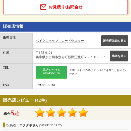
お見積り/お問合せ
販売店情報
販売店名
バイクショップ ロード☆スター
販売店詳細を見る
住所
〒675-0121
地図を見る
兵庫県加古川市別府町新野辺北町２－１８６－１
TEL
電話をかける
※問い合わせの際はグーバイクを見たとお伝えく
079-430-0180
ださい
FAX
079-430-0181
販売店レビュー (42件)
5
点
総合
投稿者：
ロクダボさん
(2025/12/12 19:07)