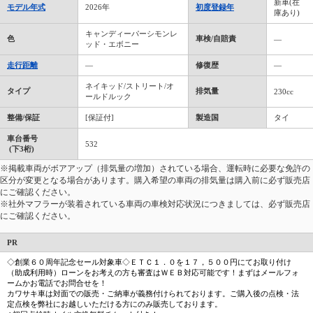
新車(在
モデル年式
2026年
初度登録年
庫あり)
キャンディーパーシモンレ
色
車検/自賠責
―
ッド・エボニー
走行距離
―
修復歴
―
ネイキッド/ストリート/オ
タイプ
排気量
230cc
ールドルック
整備/保証
[保証付]
製造国
タイ
車台番号
532
(下3桁)
※掲載車両がボアアップ（排気量の増加）されている場合、運転時に必要な免許の
区分が変更となる場合があります。購入希望の車両の排気量は購入前に必ず販売店
にご確認ください。
※社外マフラーが装着されている車両の車検対応状況につきましては、必ず販売店
にご確認ください。
PR
◇創業６０周年記念セール対象車◇ＥＴＣ１．０を１７，５００円にてお取り付け
（助成利用時）ローンをお考えの方も審査はＷＥＢ対応可能です！まずはメールフォ
ームかお電話でお問合せを！
カワサキ車は対面での販売・ご納車が義務付けられております。ご購入後の点検・法
定点検を弊社にお越しいただける方にのみ販売しております。