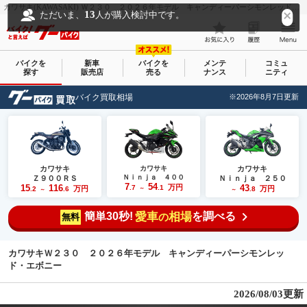
カワサキ(KAWASAKI) Ｗ２３０ ２０２６年モデル キャンディーパーシモンレッド・エボニー｜有限会社 袖ヶ浦ホンダ｜新車・中古バイクなら【グーバイク(GooBike)】
13
ただいま、
人が購入検討中です。
バイクを
新車
バイクを
メンテ
コミュ
探す
販売店
売る
ナンス
ニティ
バイク買取相場
※2026年8月7日更新
カワサキ
カワサキ
カワサキ
Ｎｉｎｊａ ４００
Ｚ９００ＲＳ
Ｎｉｎｊａ ２５０
7
54
15
116
万円
43
.7
.1
万円
万円
.2
.6
～
.8
～
～
簡単30秒!
愛車
相場
を調べる
の
無料
カワサキＷ２３０ ２０２６年モデル キャンディーパーシモンレッ
ド・エボニー
2026/08/03更新