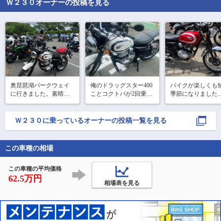
Ｗ２３０
オーナーの投稿を見る
奥琵琶湖パークウェイ
俺のドラッグスター400
バイクが楽しくも
に行きました。素晴ら
ことコクトバが2回乗っ
季節になりました

しいツーリングスポッ
た後、バイク車庫でガ
気に入ったので兄
トですが片道節約で下
ソリン大失禁してて入
車

道4時間はしんどかっ
院中なのでレンタルバ
Ｗ２３０
に乗っているオーナーの投稿一覧を見る
嘘です

た。

イクしました。

修行だった。メットが
市場もある意味OE
借り物やから無理せず
あってない。耳が痛く
この車種の相場
とっては試験場で
余裕で乗れるやつ選ん
なった。対策はいろい
ら

だ。

ろありそう。インカム
リコール反映は勿
慣れないうちはバイク
この車種の平均価格
すが

乗らない期
62.5万円
相場表を見る
色以外に初代と何
わったのか？