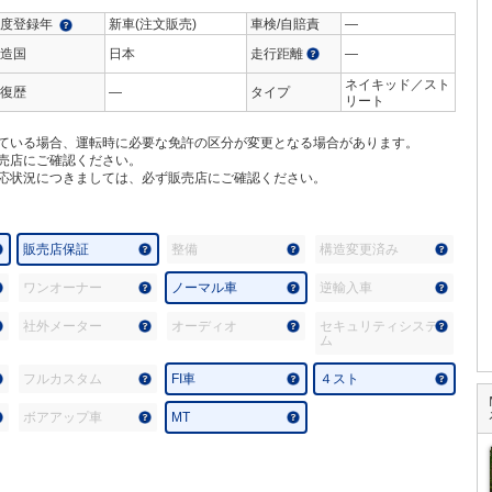
度登録年
新車(注文販売)
車検/自賠責
―
造国
日本
走行距離
―
ネイキッド／スト
復歴
―
タイプ
リート
ている場合、運転時に必要な免許の区分が変更となる場合があります。
売店にご確認ください。
応状況につきましては、必ず販売店にご確認ください。
販売店保証
整備
構造変更済み
ワンオーナー
ノーマル車
逆輸入車
社外メーター
オーディオ
セキュリティシステ
ム
フルカスタム
FI車
４スト
ボアアップ車
MT