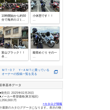
10時開始から約50
小休憩です！！

分で海岸のゴミ拾
い完了。

#アフターSSTR 
この後ステージイ
ベント。

#ラブジアース 

#ラブジアースミ
富山ブラック！！
能登めぐり その一

ーティング 

🍜

#沼津市 

初めて食べまし
めちゃくちゃ順調
#御浜岬 
た！！

に進んでいたので
味が濃くてめちゃ
すが・・・

ＭＴ−０７ Ｙ−ＡＭＴ
に乗っている
くちゃ美味しかっ
オーナーの投稿一覧を見る
たです😋👍👍

#SSTR 

#SSTR2026 
#アフターSSTR 
新車基本データ
■発売日 2025年02月26日
■メーカー希望価格(東京地区)
1,056,000 円
>カタログ情報
※最新のカタログデータになります。表示の物