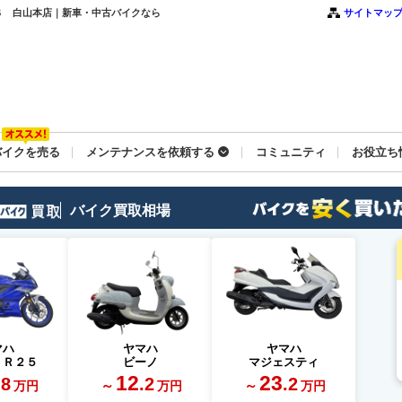
ＳＣＳ 白山本店｜新車・中古バイクなら
サイトマッ
バイクを売る
メンテナンスを依頼する
コミュニティ
お役立ち
バイク買取相場
マハ
ヤマハ
ヤマハ
－Ｒ２５
ビーノ
マジェスティ
12
23
.8
.2
.2
～
～
万円
万円
万円