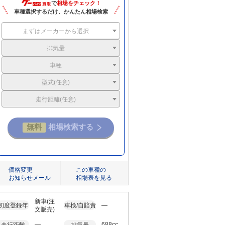
で
相場をチェック！
車種選択するだけ、かんたん相場検索
まずはメーカーから選択
排気量
車種
型式(任意)
走行距離(任意)
価格変更
この車種の
お知らせメール
相場表を見る
新車(注
初度登録年
車検/自賠責
―
文販売)
―
688cc
走行距離
排気量