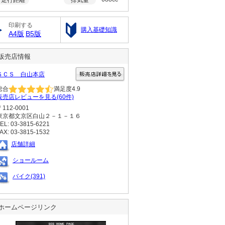
印刷する
購入基礎知識
A4版
B5版
販売店情報
ＳＣＳ 白山本店
総合
満足度
4.9
販売店レビューを見る(60件)
〒112-0001
東京都文京区白山２－１－１６
EL: 03-3815-6221
AX: 03-3815-1532
店舗詳細
ショールーム
バイク(391)
ホームページリンク