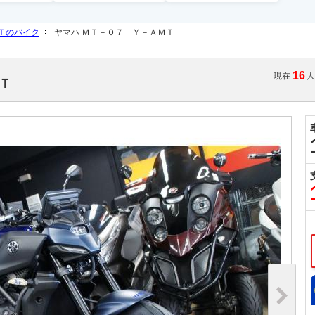
Ｔのバイク
ヤマハ ＭＴ－０７ Ｙ－ＡＭＴ
16
現在
ＭＴ