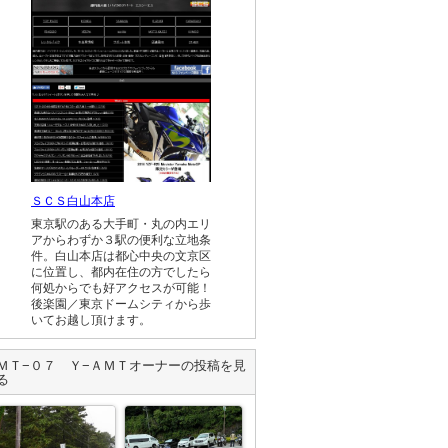
ＳＣＳ白山本店
東京駅のある大手町・丸の内エリ
アからわずか３駅の便利な立地条
件。白山本店は都心中央の文京区
に位置し、都内在住の方でしたら
何処からでも好アクセスが可能！
後楽園／東京ドームシティから歩
いてお越し頂けます。
ＭＴ−０７ Ｙ−ＡＭＴ
オーナーの投稿を見
る