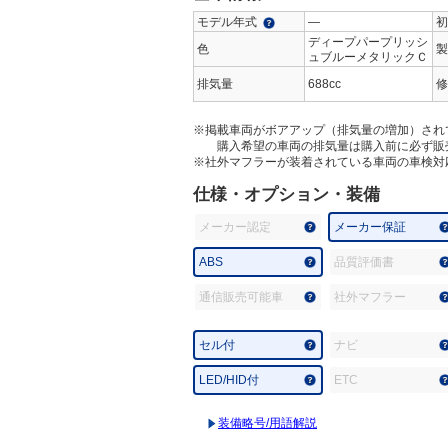
モデル年式
―
初
ディープパープリッシ
色
製
ュブルーメタリックＣ
排気量
688cc
修
※掲載車両がボアアップ（排気量の増加）され
購入希望の車両の排気量は購入前に必ず販
※社外マフラーが装着されている車両の車検対
仕様・オプション・装備
メーカー認定
メーカー保証
ABS
品質評価書
通信販売可能車
社外マフラー
セル付
ナビ
LED/HID付
ETC
装備略号/用語解説