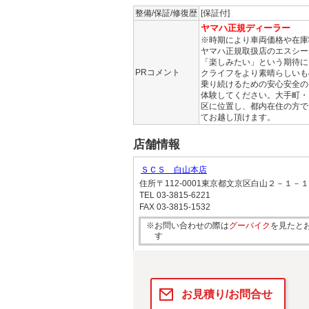
整備/保証/修復歴
[保証付]
ヤマハ正規ディーラー
※時期により車両価格や在庫
ヤマハ正規取扱店のエスシー
「楽しみたい」という期待に
PRコメント
クライフをより素晴らしいも
乗り続けるための安心安全の
体験してください。大手町・
区に位置し、都内在住の方で
てお越し頂けます。
店舗情報
ＳＣＳ 白山本店
住所
〒112-0001東京都文京区白山２－１－
TEL
03-3815-6221
FAX
03-3815-1532
※お問い合わせの際は
グーバイク
を見たと
す
お見積り/お問合せ