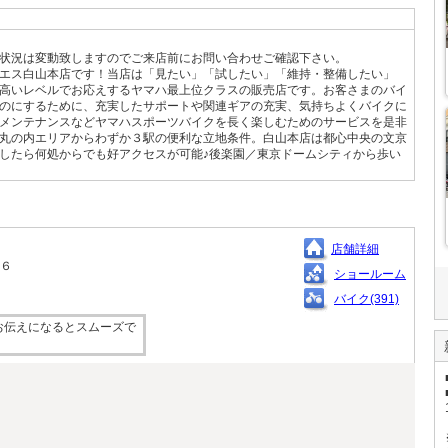
状況は変動致しますのでご来店前にお問い合わせご確認下さい。
エス白山本店です！当店は「見たい」「試したい」「維持・整備したい」
高いレベルでお応えするヤマハ最上位クラスの販売店です。お客さまのバイ
のにするために、充実したサポートや関連ギアの充実、気持ちよくバイクに
メンテナンスなどヤマハスポーツバイクを長く楽しむためのサービスを是非
丸の内エリアからわずか３駅の便利な立地条件。白山本店は都心中央の文京
したら何処からでも好アクセスが可能♪後楽園／東京ドームシティから歩い
店舗詳細
１６
ショールーム
バイク(391)
お伝えになるとスムーズで