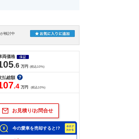
人が検討中
車両価格
105
.6
万円
(税込10%)
支払総額
107
.4
万円
(税込10%)
お見積り/お問合せ
今の愛車を売却すると!?