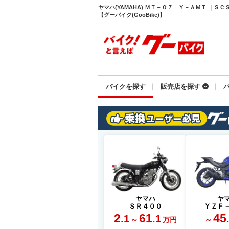
ヤマハ(YAMAHA) ＭＴ－０７ Ｙ－ＡＭＴ ｜
【グーバイク(GooBike)】
バイクを探す
販売店を探す
ヤマハ
ヤ
ＳＲ４００
ＹＺＦ
2
61
45
.1
.1
～
～
万円