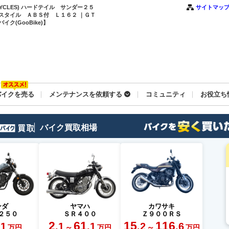
CYCLES) ハードテイル サンダー２５
サイトマッ
スタイル ＡＢＳ付 Ｌ１６２ ｜ＧＴ
(GooBike)】
バイクを売る
メンテナンスを依頼する
コミュニティ
お役立ち
バイク買取相場
ンダ
ヤマハ
カワサキ
２５０
ＳＲ４００
Ｚ９００ＲＳ
2
61
15
116
.1
.1
.1
.2
.6
～
～
万円
万円
万円