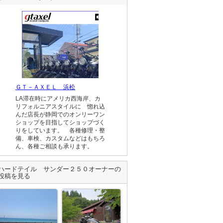
ＧＴ－ＡＸＥＬ 浜松
LA滞在時にアメリカ西海岸、カ
リフォルニアスタイルに 惚れ込
んだ店長が静岡でのオンリーワン
ショップを目指してショップづく
りをしています。 各種修理・整
備、車検、カスタムなどはもちろ
ん、各種ご相談も承ります。
ハードテイル サンダー２５０
オーナーの
投稿を見る