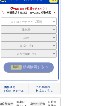
で
相場をチェック！
車種選択するだけ、かんたん相場検索
まずはメーカーから選択
排気量
車種
型式(任意)
走行距離(任意)
価格変更
この車種の
お知らせメール
相場表を見る
新車(在
自賠責
初度登録年
車検/自賠責
庫あり)
保険無し