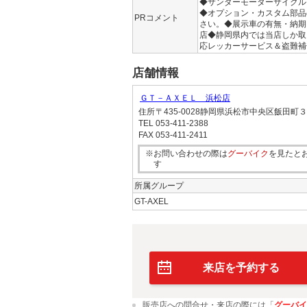
◆サンダーモーターサイクル
◆オプション・カスタム部品
PRコメント
さい。◆展示車の有無・納期
店◆静岡県内では当店しか取
応レッカーサービス＆盗難補
店舗情報
ＧＴ－ＡＸＥＬ 浜松店
住所
〒435-0028静岡県浜松市中央区飯田町
TEL
053-411-2388
FAX
053-411-2411
※お問い合わせの際は
グーバイク
を見たと
す
所属グループ
GT-AXEL
来店を予約する
販売店への問合せ・来店の際には「
グーバイ