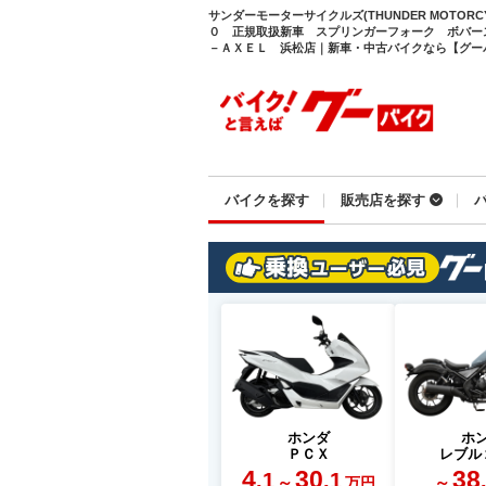
サンダーモーターサイクルズ(THUNDER MOTOR
０ 正規取扱新車 スプリンガーフォーク ボバー
－ＡＸＥＬ 浜松店｜新車・中古バイクなら【グーバイク
バイクを探す
販売店を探す
ホンダ
ホ
ＰＣＸ
レブル
4
30
38
.1
.1
～
～
万円