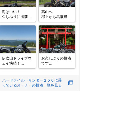
海はいい！

高山へ

久しぶりに御前崎
郡上から馬瀬経由
を走りました

で高山へ

学生時代以来です
道の駅なぎさのジ
が昔と同じすばら
ェラートおいしか
しい景色でした！

った！

静岡県の海沿いの
宮川中華そばは昔
道はすばらしい！

ながらの中華そば
改めて感じまし
で高山ラーメンに
た！

ありがちな塩っぱ
伊吹山ドライブウ
​お久しぶりの投稿
次は久能海岸でも
さがなくてgood！

ェイ快晴！

です

走ろうか

キュルノンチェで
芭蕉の句碑を見な
今日は高速使った
ソーセージ買って
がら伊吹薬草ソフ
​ちょくちょくバイ
ら給油のタイ
トをいただきまし
クには乗ってたけ
ハードテイル サンダー２５０
に乗
た。どんな味か心
ど、今回は久々の
っているオーナーの投稿一覧を見る
配でしたが、ココ
遠出だったので記
アのような味かほ
念に投稿

んのりして美味で
千葉の「柏の杜オ
す。

ートバイ神社」
関ヶ原古戦場記念
と、飛行機の離陸
館と不破の有名な
が間近で見られる
パン屋さんも良か
「ひこうきの丘」
った！
まで行ってきまし