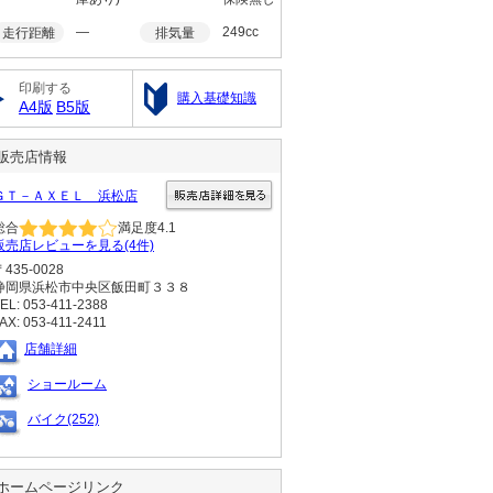
―
249cc
走行距離
排気量
印刷する
購入基礎知識
A4版
B5版
販売店情報
ＧＴ－ＡＸＥＬ 浜松店
総合
満足度
4.1
販売店レビューを見る(4件)
〒435-0028
静岡県浜松市中央区飯田町３３８
EL: 053-411-2388
AX: 053-411-2411
店舗詳細
ショールーム
バイク(252)
ホームページリンク