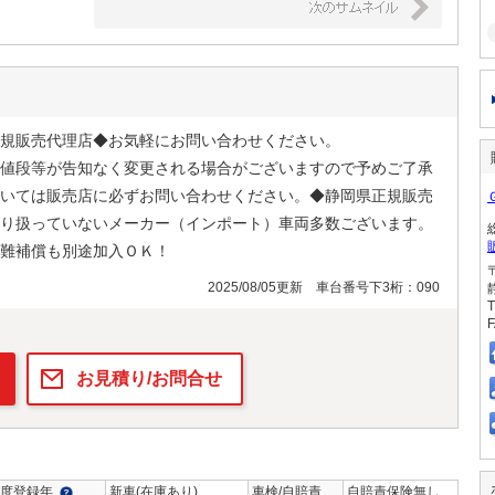
規販売代理店◆お気軽にお問い合わせください。
値段等が告知なく変更される場合がございますので予めご了承
いては販売店に必ずお問い合わせください。◆静岡県正規販売
り扱っていないメーカー（インポート）車両多数ございます。
難補償も別途加入ＯＫ！
2025/08/05更新 車台番号下3桁：090
T
F
お見積り/お問合せ
度登録年
新車(在庫あり)
車検/自賠責
自賠責保険無し