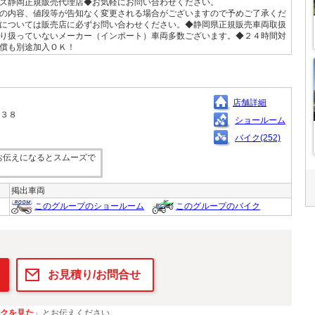
ズ静岡正規販売代理店◆お気軽にお問い合わせください。
の内容、値段等が告知なく変更される場合がございますので予めご了承くだ
については販売店に必ずお問い合わせください。◆静岡県正規販売車両取扱
り扱っていないメーカー（インポート）車両多数ございます。◆２４時間対
償も別途加入ＯＫ！
店舗詳細
３３８
ショールーム
バイク(252)
お伝えになるとスムーズで
掲出車両
このグループのショールーム
このグループのバイク
お見積り/お問合せ
クを見た
」とお伝えください。