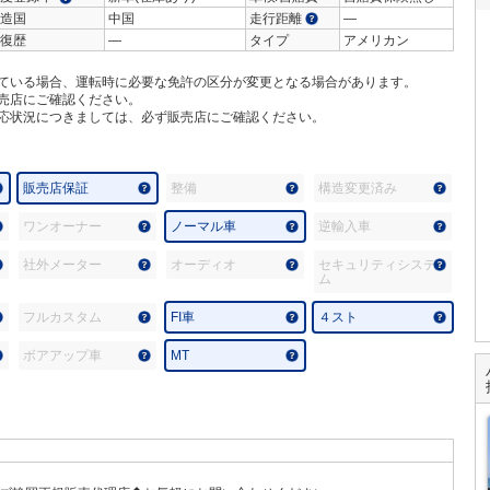
造国
中国
走行距離
―
復歴
―
タイプ
アメリカン
ている場合、運転時に必要な免許の区分が変更となる場合があります。
売店にご確認ください。
応状況につきましては、必ず販売店にご確認ください。
販売店保証
整備
構造変更済み
ワンオーナー
ノーマル車
逆輸入車
社外メーター
オーディオ
セキュリティシステ
ム
フルカスタム
FI車
４スト
ボアアップ車
MT