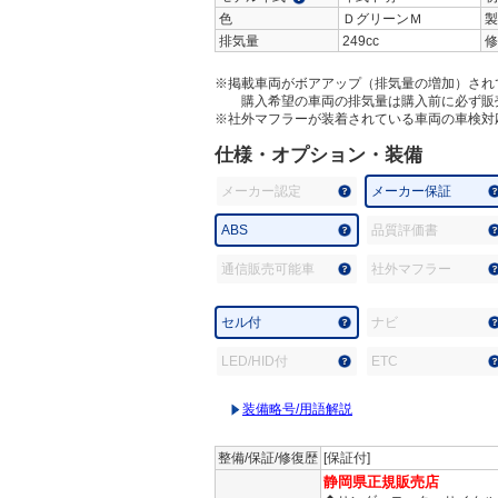
色
ＤグリーンＭ
製
排気量
249cc
修
※掲載車両がボアアップ（排気量の増加）され
購入希望の車両の排気量は購入前に必ず販
※社外マフラーが装着されている車両の車検対
仕様・オプション・装備
メーカー認定
メーカー保証
ABS
品質評価書
通信販売可能車
社外マフラー
セル付
ナビ
LED/HID付
ETC
装備略号/用語解説
整備/保証/修復歴
[保証付]
静岡県正規販売店