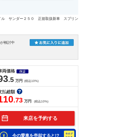
イル サンダー２５０ 正規取扱新車 スプリン
人が検討中
車両価格
93
.5
万円
(税込10%)
支払総額
110
.73
万円
(税込10%)
来店を予約する
今の愛車を売却すると!?