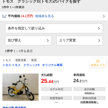
トモス クラシックII(トモス)のバイクを探す
1件中 1～
1
件表示
平均価格
24.2万円
相場表を見る
条件を指定して絞り込み
並び替え
エリア変更
1件中
1～
1
件を表示
トモス
複数画像
動画
トモス トモス クラシックII オリジナル車両
支払総額
車両価格
25
24
.44
.2
万円
万円
モデル年式
走行距離
―
4392Km
初度登録年
車検/自賠責
―
自賠責保険無し