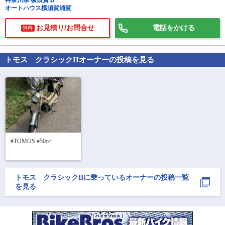
神奈川県 横須賀市
オートハウス横須賀浦賀
お見積り/お問合せ
電話をかける
無料
トモス クラシックII
オーナーの投稿を見る
で
相場をチェック！
車種選択するだけ、かんたん相場検索
まずはメーカーを選択する
排気量
#TOMOS #50cc 
車種
型式(任意)
トモス クラシックII
に乗っているオーナーの投稿一覧
を見る
走行距離(任意)