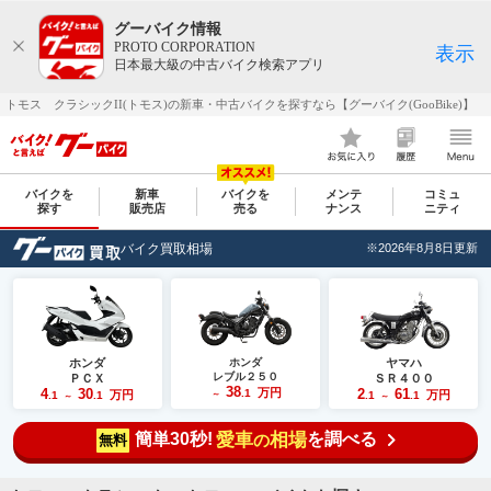
グーバイク情報
PROTO CORPORATION
表示
日本最大級の中古バイク検索アプリ
トモス クラシックII(トモス)の新車・中古バイクを探すなら【グーバイク(GooBike)】
バイクを
新車
バイクを
メンテ
コミュ
探す
販売店
売る
ナンス
ニティ
バイク買取相場
※2026年8月8日更新
ホンダ
ホンダ
ヤマハ
レブル２５０
ＰＣＸ
ＳＲ４００
38
4
30
万円
2
61
.1
万円
万円
.1
.1
～
.1
.1
～
～
簡単30秒!
愛車
相場
を調べる
の
無料