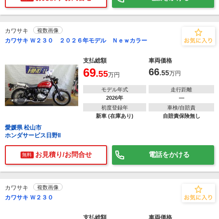
カワサキ
複数画像
カワサキ Ｗ２３０ ２０２６年モデル Ｎｅｗカラー
支払総額
車両価格
69
66
.55
.55
万円
万円
モデル年式
走行距離
2026年
―
初度登録年
車検/自賠責
新車 (在庫あり)
自賠責保険無し
愛媛県 松山市
ホンダサービス日野II
お見積り/お問合せ
電話をかける
無料
カワサキ
複数画像
カワサキ Ｗ２３０
支払総額
車両価格