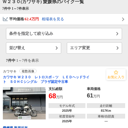
Ｗ２３０(カワサキ) 愛媛県のバイク一覧
7件中 1～
7
件表示
平均価格
62.4万円
相場表を見る
条件を指定して絞り込み
並び替え
エリア変更
7件中
1～
7
件を表示
カワサキ
複数画像
カワサキ Ｗ２３０ レトロスポ－ツ ＬＥＤヘッドライ
ト ＳＯＨＣシングル プラザ認定中古車
支払総額
車両価格
68
61
万円
万円
モデル年式
走行距離
2025年
817Km
初度登録年
車検/自賠責
2025年
―