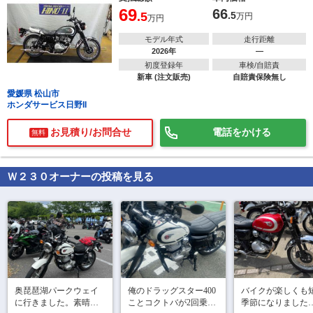
69
66
.5
.5
万円
万円
モデル年式
走行距離
2026年
―
初度登録年
車検/自賠責
新車 (注文販売)
自賠責保険無し
愛媛県 松山市
ホンダサービス日野II
お見積り/お問合せ
電話をかける
無料
Ｗ２３０
オーナーの投稿を見る
で
相場をチェック！
車種選択するだけ、かんたん相場検索
まずはメーカーを選択する
排気量
車種
奥琵琶湖パークウェイ
俺のドラッグスター400
バイクが楽しくも
に行きました。素晴ら
ことコクトバが2回乗っ
季節になりました
