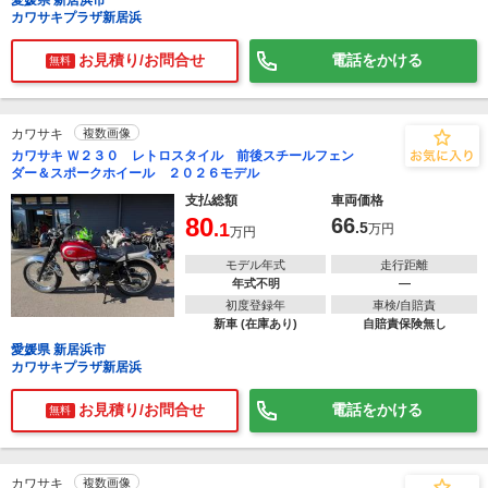
愛媛県 新居浜市
カワサキプラザ新居浜
お見積り/お問合せ
電話をかける
無料
カワサキ
複数画像
カワサキ Ｗ２３０ レトロスタイル 前後スチールフェン
ダー＆スポークホイール ２０２６モデル
支払総額
車両価格
80
66
.1
.5
万円
万円
モデル年式
走行距離
年式不明
―
初度登録年
車検/自賠責
新車 (在庫あり)
自賠責保険無し
愛媛県 新居浜市
カワサキプラザ新居浜
お見積り/お問合せ
電話をかける
無料
カワサキ
複数画像