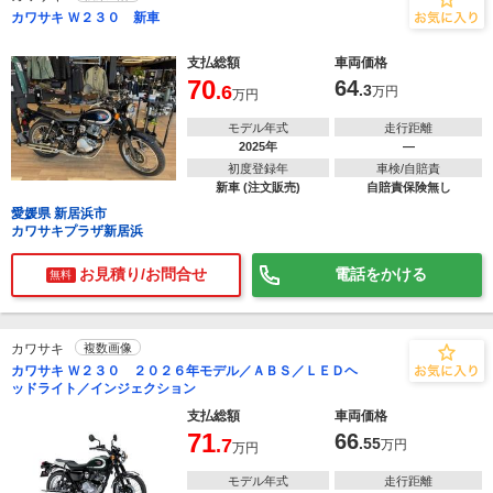
カワサキ Ｗ２３０ 新車
支払総額
車両価格
70
64
.6
.3
万円
万円
モデル年式
走行距離
2025年
―
初度登録年
車検/自賠責
新車 (注文販売)
自賠責保険無し
愛媛県 新居浜市
カワサキプラザ新居浜
お見積り/お問合せ
電話をかける
無料
カワサキ
複数画像
カワサキ Ｗ２３０ ２０２６年モデル／ＡＢＳ／ＬＥＤヘ
ッドライト／インジェクション
支払総額
車両価格
71
66
.7
.55
万円
万円
モデル年式
走行距離