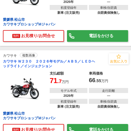
2026年
―
初度登録年
車検/自賠責
新車 (注文販売)
自賠責保険無し
愛媛県 松山市
カワサキプロショップＭジャパン
お見積り/お問合せ
電話をかける
無料
カワサキ
複数画像
カワサキ Ｗ２３０ ２０２６年モデル／ＡＢＳ／ＬＥＤヘ
ッドライト／インジェクション
支払総額
車両価格
71
66
.7
.55
万円
万円
モデル年式
走行距離
2026年
―
初度登録年
車検/自賠責
新車 (注文販売)
自賠責保険無し
愛媛県 松山市
カワサキプロショップＭジャパン
お見積り/お問合せ
電話をかける
無料