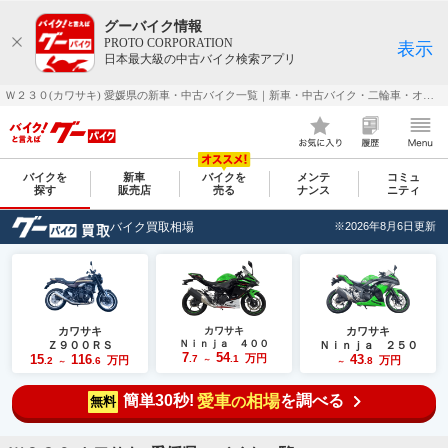
グーバイク情報
PROTO CORPORATION
表示
日本最大級の中古バイク検索アプリ
Ｗ２３０(カワサキ) 愛媛県の新車・中古バイク一覧｜新車・中古バイク・二輪車・オートバイ情報なら【グーバイク(GooBike)】
バイクを
新車
バイクを
メンテ
コミュ
探す
販売店
売る
ナンス
ニティ
バイク買取相場
※2026年8月6日更新
カワサキ
カワサキ
カワサキ
Ｎｉｎｊａ ４００
Ｚ９００ＲＳ
Ｎｉｎｊａ ２５０
7
54
15
116
万円
43
.7
.1
万円
万円
.2
.6
～
.8
～
～
簡単30秒!
愛車
相場
を調べる
の
無料