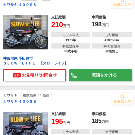
カワサキ ４００ＳＳ
支払総額
車両価格
210
198
万円
万円
モデル年式
走行距離
1973年
43075Km
初度登録年
車検/自賠責
年式不明
車検無し
神奈川県 小田原市
ＳＬＯＷ ＬＩＦＥ 【スローライフ】
お見積り/お問合せ
電話をかける
無料
カワサキ
複数画像
動画
カワサキ ４００ＳＳ
支払総額
車両価格
195
185
万円
万円
モデル年式
走行距離