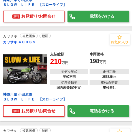
神奈川県 小田原市
ＳＬＯＷ ＬＩＦＥ 【スローライフ】
お見積り/お問合せ
電話をかける
無料
カワサキ
複数画像
動画
カワサキ ４００ＳＳ
支払総額
車両価格
210
198
万円
万円
モデル年式
走行距離
年式不明
25532Km
初度登録年
車検/自賠責
国内未登録(中古)
車検無し
神奈川県 小田原市
ＳＬＯＷ ＬＩＦＥ 【スローライフ】
お見積り/お問合せ
電話をかける
無料
カワサキ
複数画像
動画