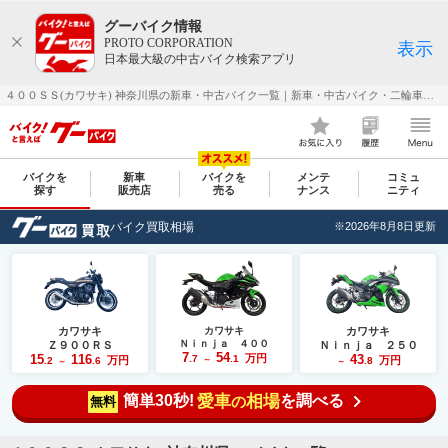
グーバイク情報
PROTO CORPORATION
表示
日本最大級の中古バイク検索アプリ
４００ＳＳ(カワサキ) 神奈川県の新車・中古バイク一覧｜新車・中古バイク・二輪車・オートバイ情報なら【グーバイク(GooBike)】
バイクを
新車
バイクを
メンテ
コミュ
探す
販売店
売る
ナンス
ニティ
バイク買取相場
※2026年8月8日更新
カワサキ
カワサキ
カワサキ
Ｎｉｎｊａ ４００
Ｚ９００ＲＳ
Ｎｉｎｊａ ２５０
7
54
15
116
万円
43
.7
.1
万円
万円
.2
.6
～
.8
～
～
簡単30秒!
愛車
相場
を調べる
の
無料