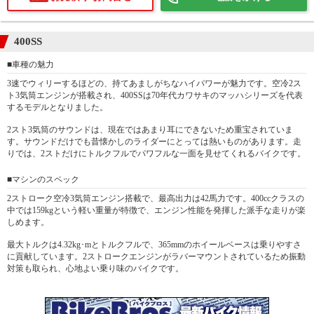
400SS
■車種の魅力
3速でウィリーするほどの、持てあましがちなハイパワーが魅力です。空冷2ス
ト3気筒エンジンが搭載され、400SSは70年代カワサキのマッハシリーズを代表
するモデルとなりました。
で
相場をチェック！
車種選択するだけ、かんたん相場検索
2スト3気筒のサウンドは、現在ではあまり耳にできないため重宝されていま
す。サウンドだけでも昔懐かしのライダーにとっては熱いものがあります。走
まずはメーカーを選択する
りでは、2ストだけにトルクフルでパワフルな一面を見せてくれるバイクです。
■マシンのスペック
排気量
2ストローク空冷3気筒エンジン搭載で、最高出力は42馬力です。400ccクラスの
中では159kgという軽い重量が特徴で、エンジン性能を発揮した派手な走りが楽
車種
しめます。
型式(任意)
最大トルクは4.32kg･mとトルクフルで、365mmのホイールベースは乗りやすさ
に貢献しています。2ストロークエンジンがラバーマウントされているため振動
対策も取られ、心地よい乗り味のバイクです。
走行距離(任意)