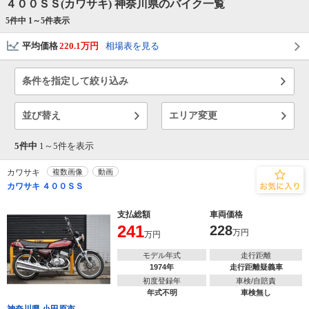
４００ＳＳ(カワサキ) 神奈川県のバイク一覧
5件中 1～
5
件表示
平均価格
220.1万円
相場表を見る
条件を指定して絞り込み
並び替え
エリア変更
5件中
1～
5
件を表示
カワサキ
複数画像
動画
カワサキ ４００ＳＳ
支払総額
車両価格
241
228
万円
万円
モデル年式
走行距離
1974年
走行距離疑義車
初度登録年
車検/自賠責
年式不明
車検無し