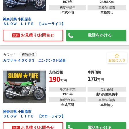
1973年
24866Km
初度登録年
車検/自賠責
年式不明
車検無し
神奈川県 小田原市
ＳＬＯＷ ＬＩＦＥ 【スローライフ】
お見積り/お問合せ
電話をかける
無料
カワサキ
複数画像
カワサキ ４００ＳＳ エンジンＯＨ済み
支払総額
車両価格
190
178
万円
万円
モデル年式
走行距離
1975年
走行距離疑義車
初度登録年
車検/自賠責
年式不明
車検無し
神奈川県 小田原市
ＳＬＯＷ ＬＩＦＥ 【スローライフ】
お見積り/お問合せ
電話をかける
無料