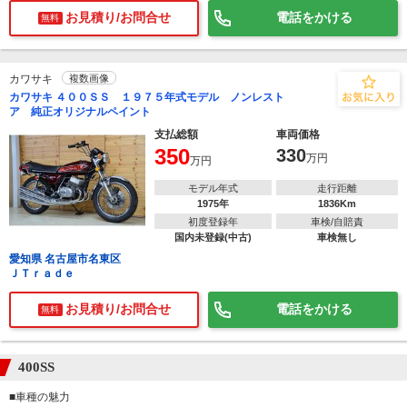
お見積り/お問合せ
電話をかける
無料
カワサキ
複数画像
カワサキ ４００ＳＳ １９７５年式モデル ノンレスト
ア 純正オリジナルペイント
支払総額
車両価格
350
330
万円
万円
モデル年式
走行距離
1975年
1836Km
初度登録年
車検/自賠責
国内未登録(中古)
車検無し
愛知県 名古屋市名東区
ＪＴｒａｄｅ
お見積り/お問合せ
電話をかける
無料
400SS
■車種の魅力