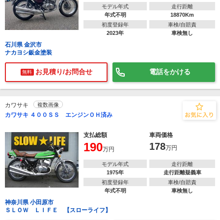
モデル年式
走行距離
年式不明
18870Km
初度登録年
車検/自賠責
2023年
車検無し
石川県 金沢市
ナカヨシ鈑金塗装
お見積り/お問合せ
電話をかける
無料
カワサキ
複数画像
カワサキ ４００ＳＳ エンジンＯＨ済み
支払総額
車両価格
190
178
万円
万円
モデル年式
走行距離
1975年
走行距離疑義車
初度登録年
車検/自賠責
年式不明
車検無し
神奈川県 小田原市
ＳＬＯＷ ＬＩＦＥ 【スローライフ】