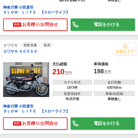
国内未登録(中古)
車検無し
神奈川県 小田原市
ＳＬＯＷ ＬＩＦＥ 【スローライフ】
お見積り/お問合せ
電話をかける
無料
カワサキ
複数画像
動画
カワサキ ４００ＳＳ
支払総額
車両価格
210
198
万円
万円
モデル年式
走行距離
1973年
43075Km
初度登録年
車検/自賠責
年式不明
車検無し
神奈川県 小田原市
ＳＬＯＷ ＬＩＦＥ 【スローライフ】
お見積り/お問合せ
電話をかける
無料