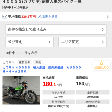
４００ＳＳ(カワサキ) 逆輸入車のバイク一覧
10件中 1～
10
件表示
平均価格
220.1万円
相場表を見る
条件を指定して絞り込み
並び替え
エリア変更
10件中
1～
10
件を表示
カワサキ
複数画像
動画
カワサキ ４００ＳＳ 輸入新規．国内未登録 ＡＵＳ００
８－４－Ａ２５０．
支払総額
車両価格
180
180
.1
万円
万円
モデル年式
走行距離
1974年
29492Km
初度登録年
車検/自賠責
国内未登録(中古)
車検無し