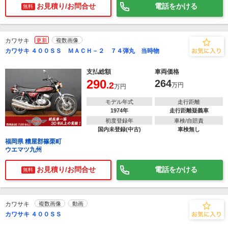
お見積り/お問合せ
電話をかける
無料
カワサキ
更新
複数画像
カワサキ ４００ＳＳ ＭＡＣＨ－２ ７４弾丸 当時物
支払総額
車両価格
290
264
.2
万円
万円
モデル年式
走行距離
1974年
走行距離疑義車
初度登録年
車検/自賠責
国内未登録(中古)
車検無し
福岡県 糟屋郡篠栗町
ウエマツ九州
お見積り/お問合せ
電話をかける
無料
カワサキ
複数画像
動画
カワサキ ４００ＳＳ