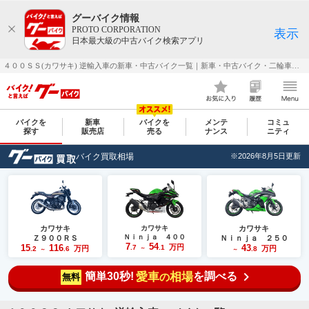
グーバイク情報
PROTO CORPORATION
表示
日本最大級の中古バイク検索アプリ
４００ＳＳ(カワサキ) 逆輸入車の新車・中古バイク一覧｜新車・中古バイク・二輪車・オートバイ情報なら【グーバイク(GooBike)】
バイクを
新車
バイクを
メンテ
コミュ
探す
販売店
売る
ナンス
ニティ
バイク買取相場
※2026年8月5日更新
カワサキ
カワサキ
カワサキ
Ｎｉｎｊａ ４００
Ｚ９００ＲＳ
Ｎｉｎｊａ ２５０
7
54
15
116
万円
43
.7
.1
万円
万円
.2
.6
～
.8
～
～
簡単30秒!
愛車
相場
を調べる
の
無料