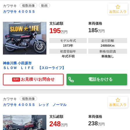
カワサキ
複数画像
動画
カワサキ ４００ＳＳ
支払総額
車両価格
195
185
万円
万円
モデル年式
走行距離
1973年
24866Km
初度登録年
車検/自賠責
年式不明
車検無し
神奈川県 小田原市
ＳＬＯＷ ＬＩＦＥ 【スローライフ】
お見積り/お問合せ
電話をかける
無料
カワサキ
複数画像
カワサキ ４００ＳＳ レッド ノーマル
支払総額
車両価格
248
238
万円
万円