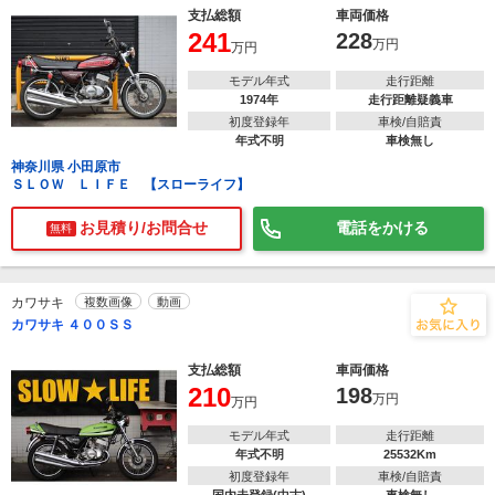
支払総額
車両価格
241
228
万円
万円
モデル年式
走行距離
1974年
走行距離疑義車
初度登録年
車検/自賠責
年式不明
車検無し
神奈川県 小田原市
ＳＬＯＷ ＬＩＦＥ 【スローライフ】
お見積り/お問合せ
電話をかける
無料
カワサキ
複数画像
動画
カワサキ ４００ＳＳ
支払総額
車両価格
210
198
万円
万円
モデル年式
走行距離
年式不明
25532Km
初度登録年
車検/自賠責