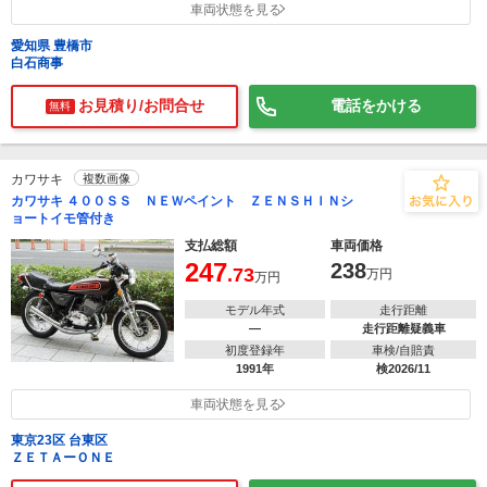
車両状態を見る
愛知県 豊橋市
白石商事
お見積り/お問合せ
電話をかける
無料
カワサキ
複数画像
カワサキ ４００ＳＳ ＮＥＷペイント ＺＥＮＳＨＩＮシ
ョートイモ管付き
支払総額
車両価格
247
238
.73
万円
万円
モデル年式
走行距離
―
走行距離疑義車
初度登録年
車検/自賠責
1991年
検2026/11
車両状態を見る
東京23区 台東区
ＺＥＴＡーＯＮＥ