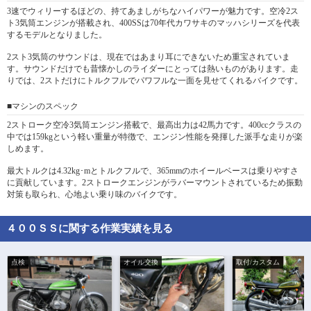
3速でウィリーするほどの、持てあましがちなハイパワーが魅力です。空冷2ス
ト3気筒エンジンが搭載され、400SSは70年代カワサキのマッハシリーズを代表
するモデルとなりました。
2スト3気筒のサウンドは、現在ではあまり耳にできないため重宝されていま
す。サウンドだけでも昔懐かしのライダーにとっては熱いものがあります。走
りでは、2ストだけにトルクフルでパワフルな一面を見せてくれるバイクです。
■マシンのスペック
2ストローク空冷3気筒エンジン搭載で、最高出力は42馬力です。400ccクラスの
中では159kgという軽い重量が特徴で、エンジン性能を発揮した派手な走りが楽
しめます。
最大トルクは4.32kg･mとトルクフルで、365mmのホイールベースは乗りやすさ
に貢献しています。2ストロークエンジンがラバーマウントされているため振動
対策も取られ、心地よい乗り味のバイクです。
４００ＳＳに関する作業実績を見る
点検
オイル交換
取付/カスタム