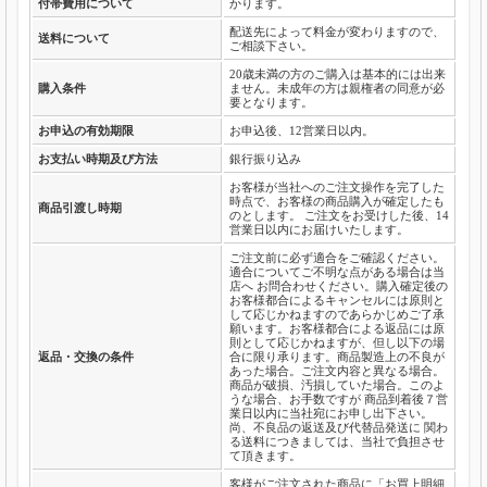
付帯費用について
かります。
配送先によって料金が変わりますので、
送料について
ご相談下さい。
20歳未満の方のご購入は基本的には出来
購入条件
ません。未成年の方は親権者の同意が必
要となります。
お申込の有効期限
お申込後、12営業日以内。
お支払い時期及び方法
銀行振り込み
お客様が当社へのご注文操作を完了した
時点で、お客様の商品購入が確定したも
商品引渡し時期
のとします。 ご注文をお受けした後、14
営業日以内にお届けいたします。
ご注文前に必ず適合をご確認ください。
適合についてご不明な点がある場合は当
店へ お問合わせください。購入確定後の
お客様都合によるキャンセルには原則と
して応じかねますのであらかじめご了承
願います。お客様都合による返品には原
則として応じかねますが、但し以下の場
返品・交換の条件
合に限り承ります。商品製造上の不良が
あった場合。ご注文内容と異なる場合。
商品が破損、汚損していた場合。このよ
うな場合、お手数ですが 商品到着後７営
業日以内に当社宛にお申し出下さい。
尚、不良品の返送及び代替品発送に 関わ
る送料につきましては、当社で負担させ
て頂きます。
客様がご注文された商品に「お買上明細