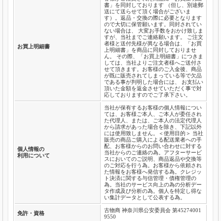
書」を同封しております （但し、別途郵
送にて送らせて頂く場合がございま
す）。返品・交換の際に必要となります
ので大切に保管願います。同封されてい
ない場合は、 大変お手数をおかけ致しま
すが、当社までご連絡願います。 ご注文
者様と送付先様が異なる場合は、「お買
お買上明細書
上明細書」を商品に同封しておりませ
ん。 その際、「お買上明細書」につきま
しては、当社よりご注文者様へご送付さ
せて頂きます。お客様のご入金後、商品
が既に販売されてしまっている等で欠品
である事が判明した場合には、 お支払い
頂いた金額を返金させていただく事で対
応しておりますのでご了承下さい。
当社が保有するお客様の個人情報につい
ては、お客様ご本人、ご本人が委任され
た代理人、または、ご本人の法定代理人
から請求があった場合を除き、下記以外
には使用致しません。＜使用目的＞ 当社
販売の商品ご購入による配送業者への手
配、お客様からのお問い合わせに対する
個人情報の
当社からのご連絡の為。アフターサービ
利用について
スにおいてのご説明、商品返品や交換等
のご対応を行う為。お客様から依頼され
た情報をお客様へ発信する為。クレジッ
ト決済に関する与信管理・債権管理の
為。当社のサービス向上の為の分析デー
タ作成及び分析の為。個人を特定し得な
い集計データとして公表する為。
古物商 神奈川県公安委員会 第45274001
免許・資格
9550