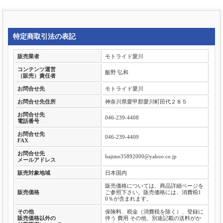
特定商取引法の表記
販売業者
モトライド愛川
コンテンツ運営
飯野 弘和
（販売）責任者
お問合せ先
モトライド愛川
お問合せ先住所
神奈川県愛甲郡愛川町田代２８５
お問合せ先
046-239-4408
電話番号
お問合せ先
046-239-4409
FAX
お問合せ先
hajime35892000@yahoo.co.jp
メールアドレス
販売対象地域
日本国内
販売価格については、商品詳細ページを
販売価格
ご参照下さい。販売価格には、消費税1
0％が含まれます。
その他
保険料、税金（消費税を除く）、登録に
販売価格以外の
伴う 費用 その他、別途記載の送料がか