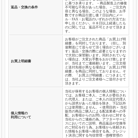
に基づき承ります。 －商品製造上の修復
返品・交換の条件
不可能な不良があった場合。－ご注文内
容と異なる場合。このような場合、お手
数ですが商品引渡し後７日以内にメー
ル・FAX・お電話のいずれかの方法でお
申し出ください。※８日以上経過したも
のに関しては、返品不可とさせて頂きま
す。
お客様がご注文された商品「お買上げ明
細書」を同封しております。（但し、別
途郵送にて送らせて頂く場合がございま
す）返品・交換の際に必要となりますの
で大切に保管願います。同封されていな
い場合は、大変お手数をおかけ致します
お買上明細書
が、当社までご連絡願います。ご注文様
と送付先様が異なる場合は「お買上げ明
細書」を商品に同封しておりません。そ
の際、「お買上げ明細書」につきまして
は、当社よりご注文者様へご送付させて
頂きます。
当社が保有するお客様の個人情報につい
ては、お客様ご本人、ご本人が委任され
た代理人、または、ご本人の法定代理人
から請求があった場合を除き、下記以外
には使用致しません。＜使用目的＞ 当社
販売の商品ご購入による配送業者への手
個人情報の
配、お客様からのお問い合わせに対する
利用について
当社からのご連絡の為。アフターサービ
スにおいてのご説明、商品返品や交換等
のご対応を行う為。お客様から依頼され
た情報をお客様へ発信する為。クレジッ
ト決済に関する与信管理・債権管理の