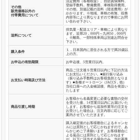
法定費用（各種税金）、自賠責保険料、
登録手数料、整備費用、車検取得費用、
その他
その他、別途記載の送料（陸送費用）が
販売価格以外の
かかります。※地域、車検の有無、役務
付帯費用について
内容等により異なりますので事前にお問
い合わせ下さい。
排気量・配送エリア・車種により異なり
ます。近県20，000円～九州50，000円
送料について
。※離島、一部特殊車両は別途お問合せ
下さい。
１．日本国内に居住される方で満20歳以
購入条件
上の方。
お申込の有効期限
お申込後、5営業日以内。
商品ご注文後５営業日以内に下記の方法
にお支払いください。■銀行振り込み
（振り込み手数料はお客様負担となりま
お支払い時期及び方法
す）■各種オートローン（JACCS，他）
当社口座への入金確認後、商品を発送い
たします
お客様から名義変更に必要な書類の交付
を受けた後、14営業日以内にお届けいた
商品引渡し時期
します。お客様から追加作業等の注文を
お受けした場合は、注文内容に応じてご
案内させていただきます。
購入確定後のお客様都合によるキャンセ
ルには原則として応じかねますので、あ
らかじめご了承願います。お客様都合に
よる返品には原則として応じかねます
が、以下に該当する場合のみ、当社基準