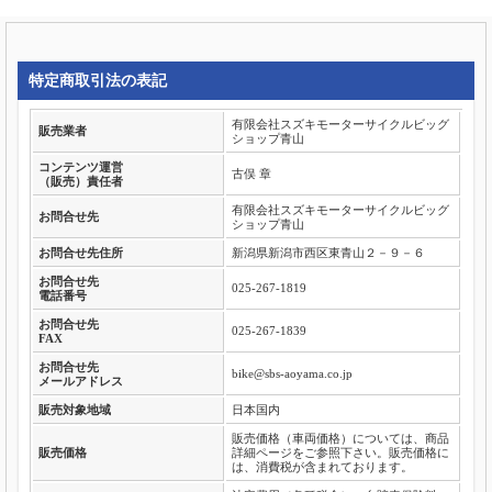
特定商取引法の表記
有限会社スズキモーターサイクルビッグ
販売業者
ショップ青山
コンテンツ運営
古俣 章
（販売）責任者
有限会社スズキモーターサイクルビッグ
お問合せ先
ショップ青山
お問合せ先住所
新潟県新潟市西区東青山２－９－６
お問合せ先
025-267-1819
電話番号
お問合せ先
025-267-1839
FAX
お問合せ先
bike@sbs-aoyama.co.jp
メールアドレス
販売対象地域
日本国内
販売価格（車両価格）については、商品
販売価格
詳細ページをご参照下さい。販売価格に
は、消費税が含まれております。