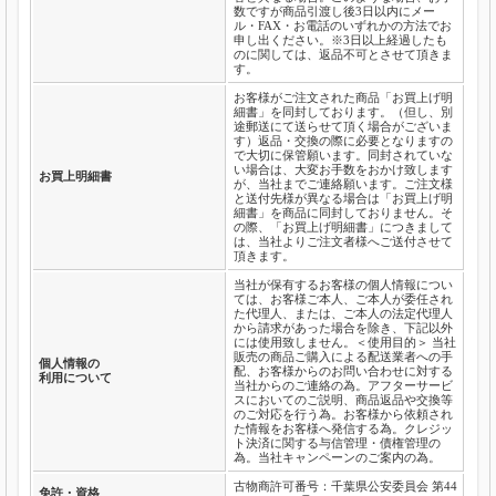
数ですが商品引渡し後3日以内にメー
ル・FAX・お電話のいずれかの方法でお
申し出ください。※3日以上経過したも
のに関しては、返品不可とさせて頂きま
す。
お客様がご注文された商品「お買上げ明
細書」を同封しております。（但し、別
途郵送にて送らせて頂く場合がございま
す）返品・交換の際に必要となりますの
で大切に保管願います。同封されていな
い場合は、大変お手数をおかけ致します
お買上明細書
が、当社までご連絡願います。ご注文様
と送付先様が異なる場合は「お買上げ明
細書」を商品に同封しておりません。そ
の際、「お買上げ明細書」につきまして
は、当社よりご注文者様へご送付させて
頂きます。
当社が保有するお客様の個人情報につい
ては、お客様ご本人、ご本人が委任され
た代理人、または、ご本人の法定代理人
から請求があった場合を除き、下記以外
には使用致しません。＜使用目的＞ 当社
販売の商品ご購入による配送業者への手
個人情報の
配、お客様からのお問い合わせに対する
利用について
当社からのご連絡の為。アフターサービ
スにおいてのご説明、商品返品や交換等
のご対応を行う為。お客様から依頼され
た情報をお客様へ発信する為。クレジッ
ト決済に関する与信管理・債権管理の
為。当社キャンペーンのご案内の為。
古物商許可番号：千葉県公安委員会 第44
免許・資格