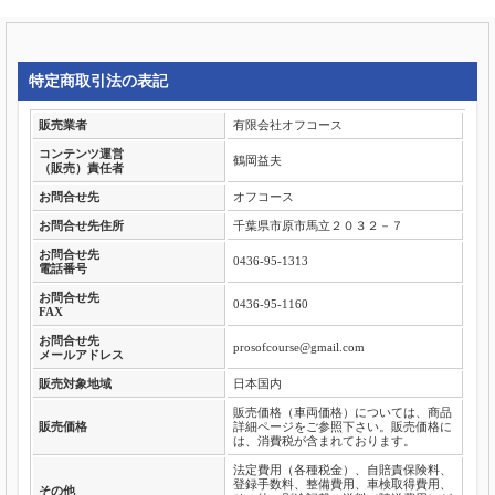
特定商取引法の表記
販売業者
有限会社オフコース
コンテンツ運営
鶴岡益夫
（販売）責任者
お問合せ先
オフコース
お問合せ先住所
千葉県市原市馬立２０３２－７
お問合せ先
0436-95-1313
電話番号
お問合せ先
0436-95-1160
FAX
お問合せ先
prosofcourse@gmail.com
メールアドレス
販売対象地域
日本国内
販売価格（車両価格）については、商品
販売価格
詳細ページをご参照下さい。販売価格に
は、消費税が含まれております。
法定費用（各種税金）、自賠責保険料、
登録手数料、整備費用、車検取得費用、
その他