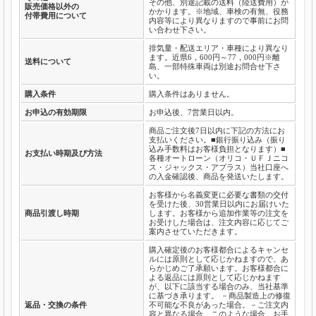
その他、別途記載の送料（陸送費用）が
販売価格以外の
かかります。※地域、車検の有無、役務
付帯費用について
内容等により異なりますので事前にお問
い合わせ下さい。
排気量・配送エリア・車種により異なり
ます。近県6，600円～77，000円※離
送料について
島、一部特殊車両は別途お問合せ下さ
い。
購入条件
購入条件はありません。
お申込の有効期限
お申込後、7営業日以内。
商品ご注文後7日以内に下記の方法にお
支払いください。■銀行振り込み（振り
込み手数料はお客様負担となります）■
お支払い時期及び方法
各種オートローン（オリコ・ＵＦＪニコ
ス・ジャックス・アプラス）当社口座へ
の入金確認後、商品を発送いたします。
お客様から名義変更に必要な書類の交付
を受けた後、30営業日以内にお届けいた
商品引渡し時期
します。お客様から追加作業等の注文を
お受けした場合は、注文内容に応じてご
案内させていただきます。
購入確定後のお客様都合によるキャンセ
ルには原則として応じかねますので、あ
らかじめご了承願います。お客様都合に
よる返品には原則として応じかねます
が、以下に該当する場合のみ、当社基準
に基づき承ります。 －商品製造上の修復
返品・交換の条件
不可能な不良があった場合。－ご注文内
容と異なる場合。このような場合、お手