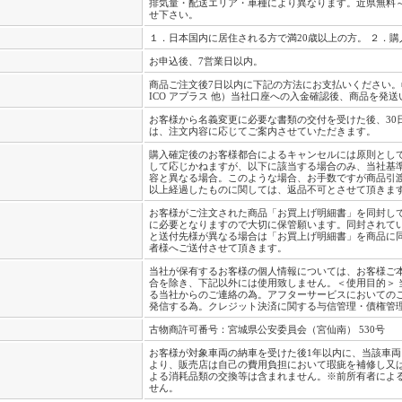
排気量・配送エリア・車種により異なります。近県無料～
せ下さい。
１．日本国内に居住される方で満20歳以上の方。 ２．
お申込後、7営業日以内。
商品ご注文後7日以内に下記の方法にお支払いください。
ICO アプラス 他）当社口座への入金確認後、商品を発
お客様から名義変更に必要な書類の交付を受けた後、30
は、注文内容に応じてご案内させていただきます。
購入確定後のお客様都合によるキャンセルには原則とし
して応じかねますが、以下に該当する場合のみ、当社基
容と異なる場合。このような場合、お手数ですが商品引渡
以上経過したものに関しては、返品不可とさせて頂きま
お客様がご注文された商品「お買上げ明細書」を同封し
に必要となりますので大切に保管願います。同封されて
と送付先様が異なる場合は「お買上げ明細書」を商品に
者様へご送付させて頂きます。
当社が保有するお客様の個人情報については、お客様ご
合を除き、下記以外には使用致しません。＜使用目的＞
る当社からのご連絡の為。アフターサービスにおいての
発信する為。クレジット決済に関する与信管理・債権管
古物商許可番号：宮城県公安委員会（宮仙南） 530号
お客様が対象車両の納車を受けた後1年以内に、当該車
より、販売店は自己の費用負担において瑕疵を補修し又
よる消耗品類の交換等は含まれません。※前所有者によ
せん。