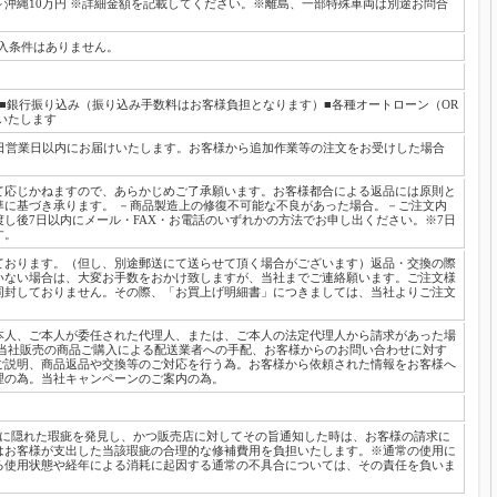
沖縄10万円 ※詳細金額を記載してください。※離島、一部特殊車両は別途お問合
購入条件はありません。
■銀行振り込み（振り込み手数料はお客様負担となります）■各種オートローン（OR
送いたします
日営業日以内にお届けいたします。お客様から追加作業等の注文をお受けした場合
て応じかねますので、あらかじめご了承願います。お客様都合による返品には原則と
準に基づき承ります。 －商品製造上の修復不可能な不良があった場合。－ご注文内
し後7日以内にメール・FAX・お電話のいずれかの方法でお申し出ください。※7日
す。
ております。（但し、別途郵送にて送らせて頂く場合がございます）返品・交換の際
いない場合は、大変お手数をおかけ致しますが、当社までご連絡願います。ご注文様
同封しておりません。その際、「お買上げ明細書」につきましては、当社よりご注文
本人、ご本人が委任された代理人、または、ご本人の法定代理人から請求があった場
 当社販売の商品ご購入による配送業者への手配、お客様からのお問い合わせに対す
ご説明、商品返品や交換等のご対応を行う為。お客様から依頼された情報をお客様へ
理の為。当社キャンペーンのご案内の為。
両に隠れた瑕疵を発見し、かつ販売店に対してその旨通知した時は、お客様の請求に
はお客様が支出した当該瑕疵の合理的な修補費用を負担いたします。※通常の使用に
る使用状態や経年による消耗に起因する通常の不具合については、その責任を負いま