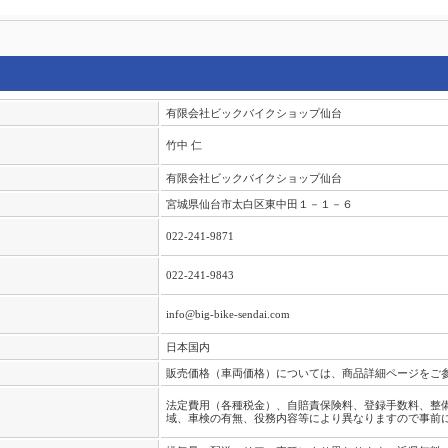
有限会社ビックバイクショップ仙台
竹中 仁
有限会社ビックバイクショップ仙台
宮城県仙台市太白区東中田１－１－６
022-241-9871
022-241-9843
info@big-bike-sendai.com
日本国内
販売価格（車両価格）については、商品詳細ページをご
法定費用（各種税金）、自賠責保険料、登録手数料、整
域、車検の有無、役務内容等により異なりますので事前