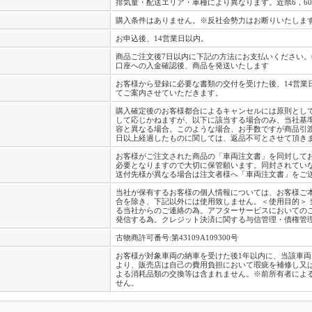
排気量・配送エリア・車種により異なります。近県6，6
購入条件はありません。※反社会勢力はお断りいたしま
お申込後、14営業日以内。
商品ご注文後7日以内に下記の方法にお支払いください。
口座への入金確認後、商品を発送いたします
お客様から登録に必要な書類の交付を受けた後、14営業
てご案内させていただきます。
購入確定後のお客様都合によるキャンセルには原則とし
して応じかねますが、以下に該当する場合のみ、当社基
容と異なる場合。このような場合、お手数ですが商品引渡
日以上経過したものに関しては、返品不可とさせて頂き
お客様がご注文された商品の「車両注文書」を同封して
必要となりますので大切に保管願います。同封されてい
送付先様が異なる場合は注文者様へ「車両注文書」をご
当社が保有するお客様の個人情報については、お客様ご
合を除き、下記以外には使用致しません。＜使用目的＞
る当社からのご連絡の為。アフターサービスにおいての
発信する為。クレジット決済に関する与信管理・債権管
古物商許可番号:第43109A109300号
お客様が対象車両の納車を受けた後1年以内に、当該車
より、販売店は自己の費用負担において瑕疵を補修し又
よる消耗品類の交換等は含まれません。※前所有者によ
せん。