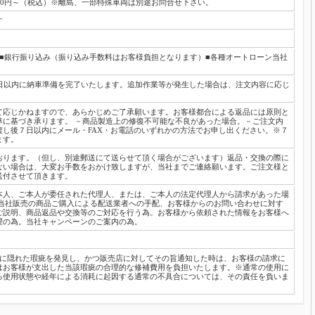
00円～（税込）※離島、一部特殊車両は別途お問合せ下さい。
す
■銀行振り込み（振り込み手数料はお客様負担となります）■各種オートローン当社
日以内に納車準備を完了いたします。追加作業等が発生した場合は、注文内容に応じ
て応じかねますので、あらかじめご了承願います。お客様都合による返品には原則と
準に基づき承ります。 －商品製造上の修復不可能な不良があった場合。－ご注文内
し後７日以内にメール・FAX・お電話のいずれかの方法でお申し出ください。※７
ます。
おります。（但し、別途郵送にて送らせて頂く場合がございます）返品・交換の際に
ない場合は、大変お手数をおかけ致しますが、当社までご連絡願います。ご注文様と
送付させて頂きます。
本人、ご本人が委任された代理人、または、ご本人の法定代理人から請求があった場
 当社販売の商品ご購入による配送業者への手配、お客様からのお問い合わせに対す
ご説明、商品返品や交換等のご対応を行う為。お客様から依頼された情報をお客様へ
理の為。当社キャンペーンのご案内の為。
両に隠れた瑕疵を発見し、かつ販売店に対してその旨通知した時は、お客様の請求に
はお客様が支出した当該瑕疵の合理的な修補費用を負担いたします。※通常の使用に
る使用状態や経年による消耗に起因する通常の不具合については、その責任を負いま