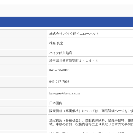
株式会社 バイク館イエローハット
椎名 良之
バイク館川越店
埼玉県川越市新宿町１－１４－４
049-238-8088
049-247-7003
kawagoe@bs-sox.com
日本国内
販売価格（車両価格）については、商品詳細ページをご
法定費用（各種税金）、自賠責保険料、登録手数料、整
域、車検の有無、役務内容等により異なりますので事前