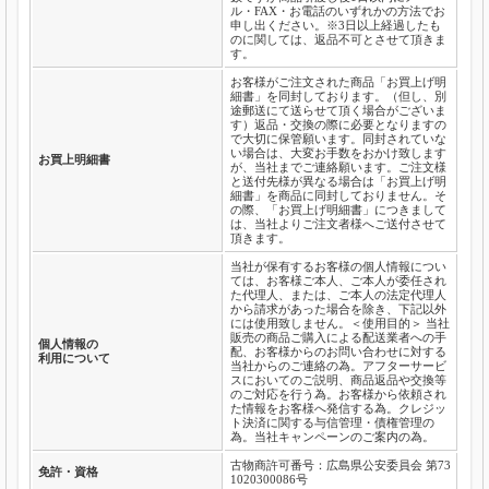
ル・FAX・お電話のいずれかの方法でお
申し出ください。※3日以上経過したも
のに関しては、返品不可とさせて頂きま
す。
お客様がご注文された商品「お買上げ明
細書」を同封しております。（但し、別
途郵送にて送らせて頂く場合がございま
す）返品・交換の際に必要となりますの
で大切に保管願います。同封されていな
い場合は、大変お手数をおかけ致します
お買上明細書
が、当社までご連絡願います。ご注文様
と送付先様が異なる場合は「お買上げ明
細書」を商品に同封しておりません。そ
の際、「お買上げ明細書」につきまして
は、当社よりご注文者様へご送付させて
頂きます。
当社が保有するお客様の個人情報につい
ては、お客様ご本人、ご本人が委任され
た代理人、または、ご本人の法定代理人
から請求があった場合を除き、下記以外
には使用致しません。＜使用目的＞ 当社
販売の商品ご購入による配送業者への手
個人情報の
配、お客様からのお問い合わせに対する
利用について
当社からのご連絡の為。アフターサービ
スにおいてのご説明、商品返品や交換等
のご対応を行う為。お客様から依頼され
た情報をお客様へ発信する為。クレジッ
ト決済に関する与信管理・債権管理の
為。当社キャンペーンのご案内の為。
古物商許可番号：広島県公安委員会 第73
免許・資格
1020300086号