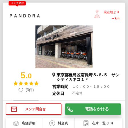
メンテ受付
現在地より
ＰＡＮＤＯＲＡ
--
km
5.
0
東京都豊島区南長崎５-６-５ サン
シティカネコ１Ｆ
営業時間
１０：００～１９：００
(3件)
定休日
不定休
電話をかける
メンテ問合せ
店舗詳細
料金表
在庫一覧
(18)