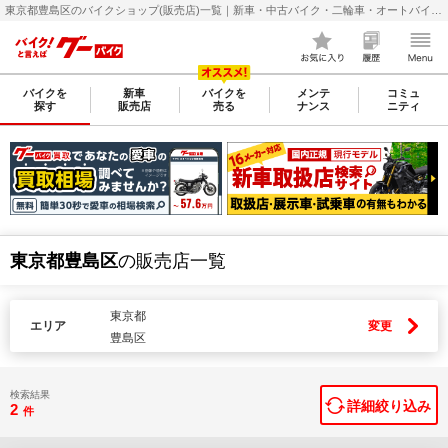
東京都豊島区のバイクショップ(販売店)一覧｜新車・中古バイク・二輪車・オートバイ情報なら【グーバイク(GooBike)】
バイクを
新車
バイクを
メンテ
コミュ
探す
販売店
売る
ナンス
ニティ
東京都豊島区
の販売店一覧
東京都
エリア
変更
豊島区
検索結果
詳細絞り込み
2
件