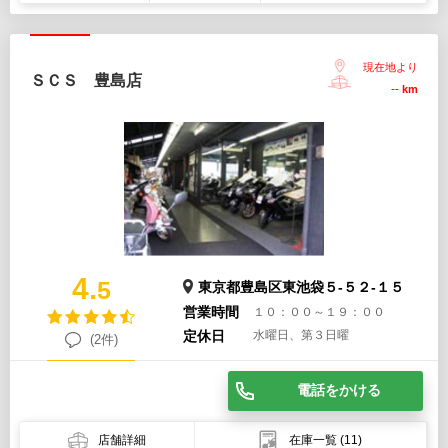
現在地より
ＳＣＳ 豊島店
--
km
4.
5
東京都豊島区東池袋５-５２-１５
営業時間
１０：００～１９：００
定休日
水曜日、第３日曜
(2件)
電話をかける
店舗詳細
在庫一覧
(11)