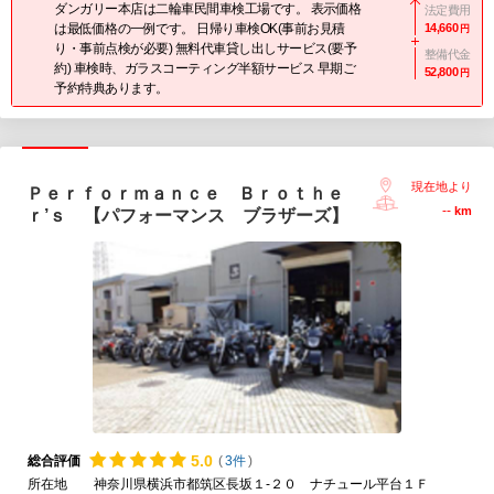
ダンガリー本店は二輪車民間車検工場です。 表示価格
法定費用
は最低価格の一例です。 日帰り車検OK(事前お見積
14,660
円
り・事前点検が必要) 無料代車貸し出しサービス(要予
整備代金
約) 車検時、ガラスコーティング半額サービス 早期ご
52,800
円
予約特典あります。
現在地より
Ｐｅｒｆｏｒｍａｎｃｅ Ｂｒｏｔｈｅ
--
km
ｒ’ｓ 【パフォーマンス ブラザーズ】
5.
0
総合評価
(
3件
)
所在地
神奈川県横浜市都筑区長坂１-２０ ナチュール平台１Ｆ