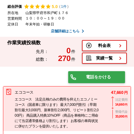
5.
0
総合評価
(
1件
)
所在地
山梨県甲府市和戸町１７６
１０：００～１９：００
営業時間
定休日
年末年始・研修日
店舗詳細はこちら
作業実績投稿数
料金表
0
先月：
件
270
実績一覧
総数：
件
電話をかける
エココース
47,660
円
エココース 法定点検のみの費用を抑えたエコノミー
法定費用
コース（国産車に限ります） 最大7,000円割引（早期
14,660
円
割引最大3,000円、新車割引2,000円、リピート割引2,0
整備代金
00円） 商品購入特典10%OFF（商品を車検時にご用命
33,000
円
にて当店通常価格より割引します） お客様の車両状況
に併せたプランを提供いたします。