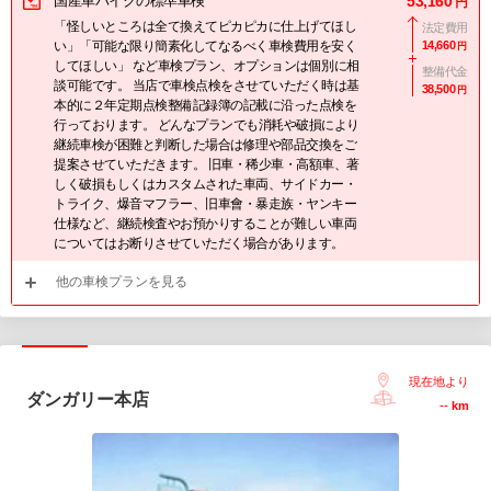
国産車バイクの標準車検
53,160
円
「怪しいところは全て換えてピカピカに仕上げてほし
法定費用
い」「可能な限り簡素化してなるべく車検費用を安く
14,660
円
してほしい」 など車検プラン、オプションは個別に相
整備代金
談可能です。 当店で車検点検をさせていただく時は基
38,500
円
本的に２年定期点検整備記録簿の記載に沿った点検を
行っております。 どんなプランでも消耗や破損により
継続車検が困難と判断した場合は修理や部品交換をご
提案させていただきます。 旧車・稀少車・高額車、著
しく破損もしくはカスタムされた車両、サイドカー・
トライク、爆音マフラー、旧車會・暴走族・ヤンキー
仕様など、継続検査やお預かりすることが難しい車両
についてはお断りさせていただく場合があります。
他の車検プランを見る
現在地より
ダンガリー本店
--
km