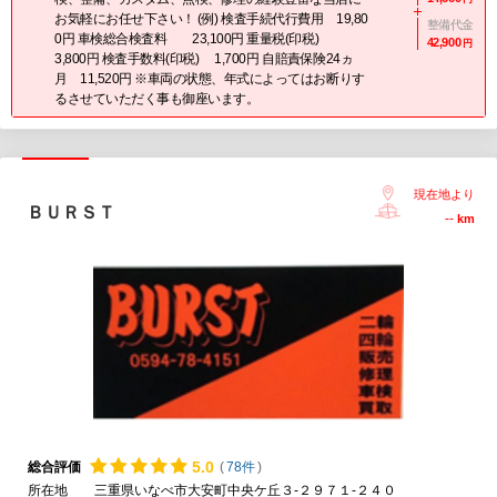
お気軽にお任せ下さい！ (例) 検査手続代行費用 19,80
整備代金
0円 車検総合検査料 23,100円 重量税(印税)
42,900
円
3,800円 検査手数料(印税) 1,700円 自賠責保険24ヵ
月 11,520円 ※車両の状態、年式によってはお断りす
るさせていただく事も御座います。
現在地より
ＢＵＲＳＴ
--
km
5.
0
総合評価
(
78件
)
所在地
三重県いなべ市大安町中央ケ丘３-２９７１-２４０