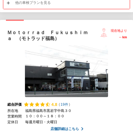
他の車検プランを見る
現在地より
Ｍｏｔｏｒｒａｄ Ｆｕｋｕｓｈｉｍ
--
km
ａ （モトラッド福島）
4.
8
総合評価
(
19件
)
所在地
福島県福島市黒岩字中島３０
１０：００～１８：００
営業時間
定休日
毎週月曜日・火曜日
店舗詳細はこちら