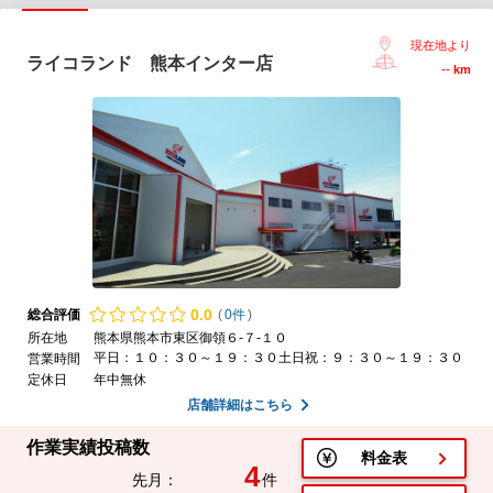
現在地より
ライコランド 熊本インター店
--
km
0.
0
総合評価
(
0件
)
所在地
熊本県熊本市東区御領６-７-１０
平日：１０：３０～１９：３０土日祝：９：３０～１９：３０
営業時間
定休日
年中無休
店舗詳細はこちら
作業実績投稿数
料金表
4
先月：
件