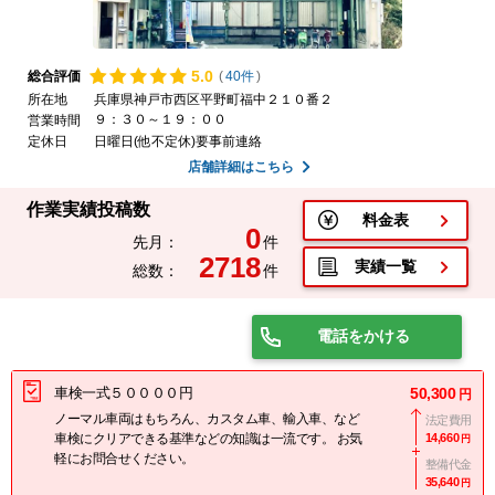
5.
0
総合評価
(
40件
)
所在地
兵庫県神戸市西区平野町福中２１０番２
９：３０～１９：００
営業時間
定休日
日曜日(他不定休)要事前連絡
店舗詳細はこちら
作業実績投稿数
料金表
0
先月：
件
2718
実績一覧
総数：
件
電話をかける
車検一式５００００円
50,300
円
ノーマル車両はもちろん、カスタム車、輸入車、など
法定費用
車検にクリアできる基準などの知識は一流です。 お気
14,660
円
軽にお問合せください。
整備代金
35,640
円