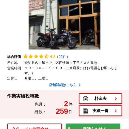
4.
8
総合評価
(
22件
)
所在地
愛知県名古屋市中川区西伏屋１丁目３０５番地
１０：３０～１９：００（ご来店前にはお電話をお願いしま
営業時間
す。）
定休日
月曜日、土曜日
店舗詳細はこちら
作業実績投稿数
料金表
2
先月：
件
259
実績一覧
総数：
件
電話をかける