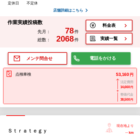
定休日
不定休
店舗詳細はこちら
作業実績投稿数
料金表
78
先月：
件
2068
実績一覧
総数：
件
電話をかける
メンテ問合せ
点検車検
53,160
円
法定費用
14,660
円
整備代金
38,500
円
現在地より
Ｓｔｒａｔｅｇｙ
--
km