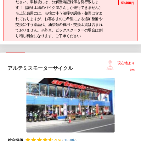
ださい。車検後には、分解整備記録簿を発行致しま
59,400
円
す！（認証工場のバイク屋さんしか発行できません）
※上記費用には、点検に伴う清掃や調整・整備は含ま
れておりますが、お客さまのご希望による追加整備や
交換に伴う部品代、油脂類の費用・交換工賃は含まれ
ておりません。※外車、ビックスクーターの場合は割
り増し料金になります、ご了承ください
現在地より
アルテミスモーターサイクル
--
km
4.
9
総合評価
(
183件
)