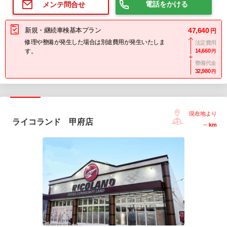
電話をかける
メンテ問合せ
新規・継続車検基本プラン
47,640
円
修理や整備が発生した場合は別途費用が発生いたしま
法定費用
す。
14,660
円
整備代金
32,980
円
現在地より
ライコランド 甲府店
--
km