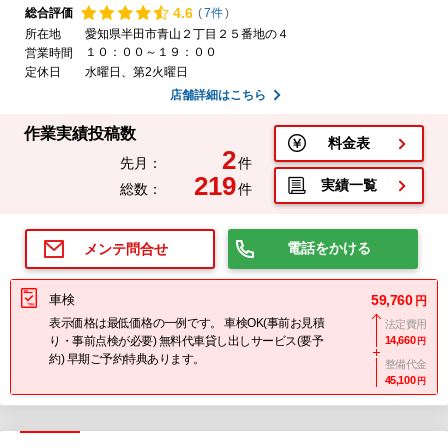
4.
6
総合評価
(
7件
)
所在地
愛知県半田市青山２丁目２５番地の４
１０：００～１９：００
営業時間
定休日
水曜日、第2火曜日
店舗詳細はこちら
作業実績投稿数
料金表
2
先月：
件
219
実績一覧
総数：
件
電話をかける
メンテ問合せ
車検
59,760
円
表示価格は最低価格の一例です。 車検OK(事前お見積
法定費用
り・事前点検が必要) 無料代車貸し出しサービス(要予
14,660
円
約) 早期ご予約特典あります。
整備代金
45,100
円