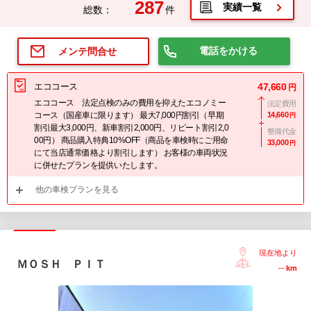
287
実績一覧
総数：
件
電話をかける
メンテ問合せ
エココース
47,660
円
エココース 法定点検のみの費用を抑えたエコノミー
法定費用
コース（国産車に限ります） 最大7,000円割引（早期
14,660
円
割引最大3,000円、新車割引2,000円、リピート割引2,0
整備代金
00円） 商品購入特典10%OFF（商品を車検時にご用命
33,000
円
にて当店通常価格より割引します） お客様の車両状況
に併せたプランを提供いたします。
他の車検プランを見る
現在地より
ＭＯＳＨ ＰＩＴ
--
km