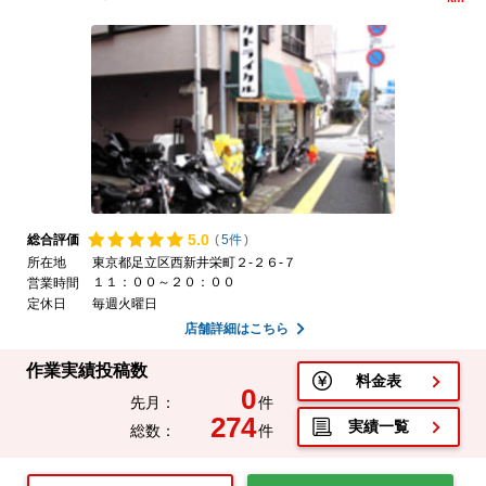
5.
0
総合評価
(
5件
)
所在地
東京都足立区西新井栄町２-２６-７
１１：００～２０：００
営業時間
定休日
毎週火曜日
店舗詳細はこちら
作業実績投稿数
料金表
0
先月：
件
274
実績一覧
総数：
件