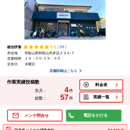
5.
0
総合評価
(
3件
)
所在地
和歌山県和歌山市井辺２３４-７
１０：００-１９：００
営業時間
定休日
水曜日
店舗詳細はこちら
作業実績投稿数
料金表
4
先月：
件
57
実績一覧
総数：
件
電話をかける
メンテ問合せ