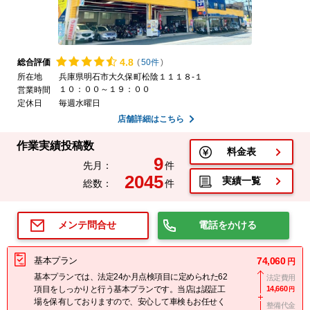
4.
8
総合評価
(
50件
)
所在地
兵庫県明石市大久保町松陰１１１８-１
１０：００～１９：００
営業時間
定休日
毎週水曜日
店舗詳細はこちら
作業実績投稿数
料金表
9
先月：
件
2045
実績一覧
総数：
件
電話をかける
メンテ問合せ
基本プラン
74,060
円
基本プランでは、法定24か月点検項目に定められた62
法定費用
項目をしっかりと行う基本プランです。当店は認証工
14,660
円
場を保有しておりますので、安心して車検もお任せく
整備代金