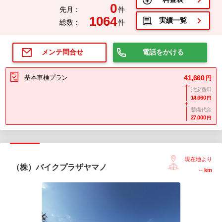
0
先月：
件
1064
実績一覧
総数：
件
電話をかける
メンテ問合せ
基本車検プラン
41,660
円
法定費用
14,660
円
整備代金
27,000
円
現在地より
（株）バイクプラザヤマノ
--
km