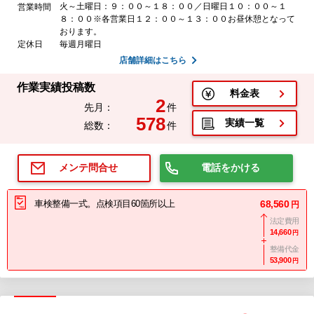
火～土曜日：９：００～１８：００／日曜日１０：００～１
営業時間
８：００※各営業日１２：００～１３：００お昼休憩となって
おります。
定休日
毎週月曜日
店舗詳細はこちら
作業実績投稿数
料金表
2
先月：
件
578
実績一覧
総数：
件
電話をかける
メンテ問合せ
車検整備一式。点検項目60箇所以上
68,560
円
法定費用
14,660
円
整備代金
53,900
円