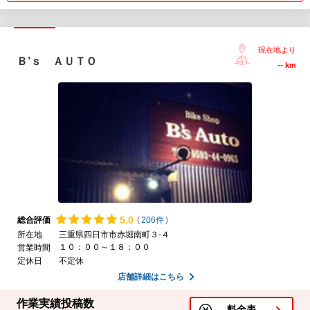
現在地より
Ｂ’ｓ ＡＵＴＯ
--
km
5.
0
総合評価
(
206件
)
所在地
三重県四日市市赤堀南町３-４
１０：００～１８：００
営業時間
定休日
不定休
店舗詳細はこちら
作業実績投稿数
料金表