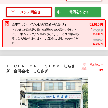
電話をかける
メンテ問合せ
基本プラン 24カ月点検整備＋検査代行
52,610
円
上記金額は消耗品交換・修理等が無い場合の金額で
法定費用
す。日常のメンテナンスの状況により、追加作業が必
14,660
円
要になる場合があります。お気軽にお問い合わせくだ
整備代金
さい。
37,950
円
現在地より
ＴＥＣＨＮＩＣＡＬ ＳＨＯＰ しらさ
--
km
ぎ 合同会社 しらさぎ