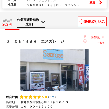
メーカー
ハーレーダビッドソン
変更
排気量
ＶＲＳＣＤＸ ナイトロッドスペシャル
検索結果
詳細絞り込み
262
件
現在地より
Ｓ ｇａｒａｇｅ エスガレージ
--
km
5.
0
総合評価
(
5件
)
所在地
愛知県豊田市聖心町３丁目１６-１３
１０：００～１９：００
営業時間