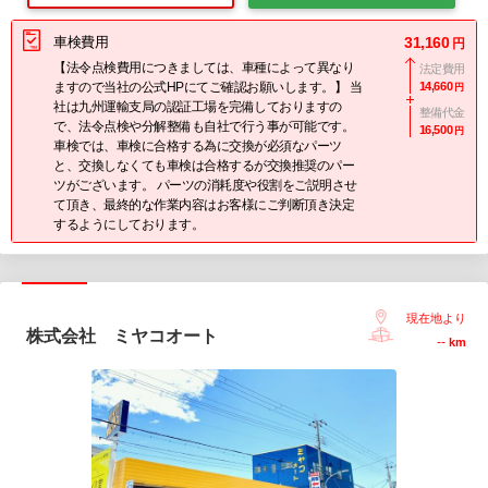
車検費用
31,160
円
【法令点検費用につきましては、車種によって異なり
法定費用
ますので当社の公式HPにてご確認お願いします。】 当
14,660
円
社は九州運輸支局の認証工場を完備しておりますの
整備代金
で、法令点検や分解整備も自社で行う事が可能です。
16,500
円
車検では、車検に合格する為に交換が必須なパーツ
と、交換しなくても車検は合格するが交換推奨のパー
ツがございます。 パーツの消耗度や役割をご説明させ
て頂き、最終的な作業内容はお客様にご判断頂き決定
するようにしております。
現在地より
株式会社 ミヤコオート
--
km