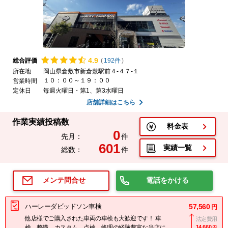
4.
9
総合評価
(
192件
)
所在地
岡山県倉敷市新倉敷駅前４-４７-１
１０：００～１９：００
営業時間
定休日
毎週火曜日・第1、第3水曜日
店舗詳細はこちら
作業実績投稿数
料金表
0
先月：
件
601
実績一覧
総数：
件
電話をかける
メンテ問合せ
ハーレーダビッドソン車検
57,560
円
他店様でご購入された車両の車検も大歓迎です！ 車
法定費用
検、整備、カスタム、点検、修理の経験豊富な当店に
14,660
円