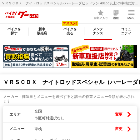
ＶＲＳＣＤＸ ナイトロッドスペシャル(ハーレーダビッドソン 401cc以上)の車検に対応可能なバイク整備・メンテナンス店検索・料金(費用)比較なら【グーバイク(GooBike)】
バイクを
新車
バイクを
メンテ
コミュ
探す
販売店
売る
ナンス
ニティ
ＶＲＳＣＤＸ ナイトロッドスペシャル（ハーレーダ
メーカー・排気量とメニューを選択すると該当の作業メニュー金額が表示され
ます
全国
エリア
変更
市区町村選択なし
メニュー
変更
車検