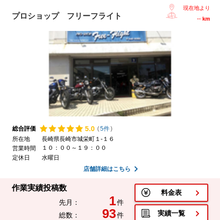
現在地より
プロショップ フリーフライト
--
km
5.
0
総合評価
(
5件
)
所在地
長崎県長崎市城栄町１-１６
１０：００～１９：００
営業時間
定休日
水曜日
店舗詳細はこちら
作業実績投稿数
料金表
1
先月：
件
93
実績一覧
総数：
件