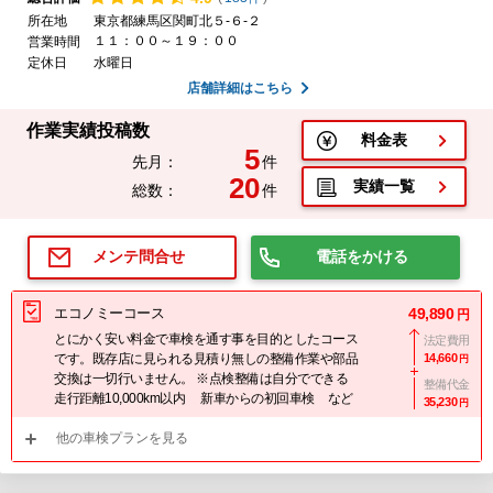
所在地
東京都練馬区関町北５-６-２
１１：００～１９：００
営業時間
定休日
水曜日
店舗詳細はこちら
作業実績投稿数
料金表
5
先月：
件
20
実績一覧
総数：
件
電話をかける
メンテ問合せ
エコノミーコース
49,890
円
とにかく安い料金で車検を通す事を目的としたコース
法定費用
です。既存店に見られる見積り無しの整備作業や部品
14,660
円
交換は一切行いません。 ※点検整備は自分でできる
整備代金
走行距離10,000km以内 新車からの初回車検 など
35,230
円
他の車検プランを見る