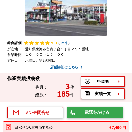
5.
0
総合評価
(
15件
)
所在地
愛知県東海市富貴ノ台１丁目２９１番地
１０：００～１９：００
営業時間
定休日
水曜日、第2火曜日
店舗詳細はこちら
作業実績投稿数
料金表
3
先月：
件
185
実績一覧
総数：
件
電話をかける
メンテ問合せ
日帰りOK車検※要相談
67,460
円