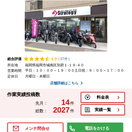
4.
9
総合評価
(
37件
)
所在地
福岡県福岡市城南区別府１-１９-４０
平日：１０：００～１９：００土日祝：９：００～１７：００
営業時間
定休日
月曜日・木曜日
店舗詳細はこちら
作業実績投稿数
料金表
14
先月：
件
2027
実績一覧
総数：
件
電話をかける
メンテ問合せ