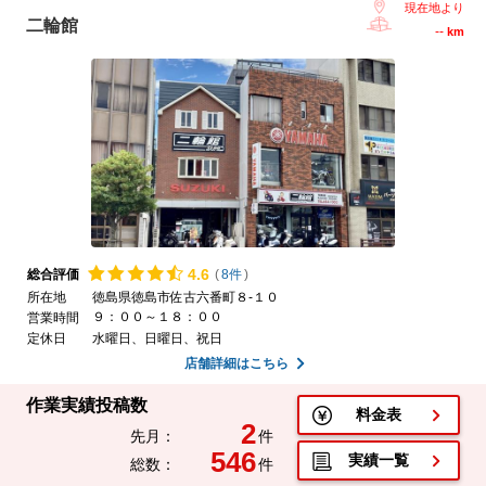
現在地より
二輪館
--
km
4.
6
総合評価
(
8件
)
所在地
徳島県徳島市佐古六番町８-１０
９：００～１８：００
営業時間
定休日
水曜日、日曜日、祝日
店舗詳細はこちら
作業実績投稿数
料金表
2
先月：
件
546
実績一覧
総数：
件