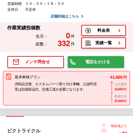
１０：００～１８：００
営業時間
定休日
不定休
店舗詳細はこちら
作業実績投稿数
料金表
0
先月：
件
332
実績一覧
総数：
件
電話をかける
メンテ問合せ
基本車検プラン
41,660
円
消耗品交換、カスタムパーツ取り付け車輛、公認申請
法定費用
等は別途部品代、交換工賃が必要になります。
14,660
円
整備代金
27,000
円
現在地より
ビクトライクル
--
km