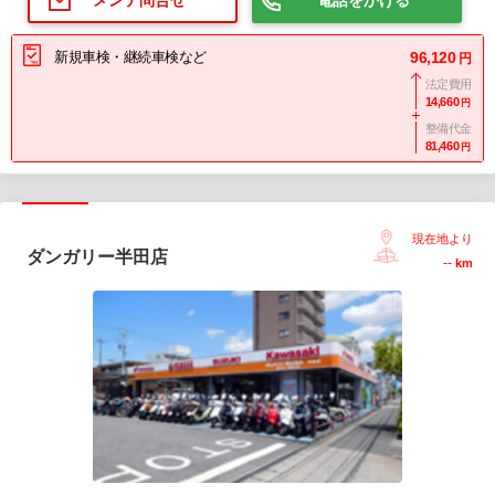
メンテ問合せ
新規車検・継続車検など
96,120
円
法定費用
14,660
円
整備代金
81,460
円
現在地より
ダンガリー半田店
--
km