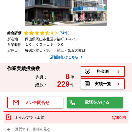
4.
9
総合評価
(
74件
)
所在地
岡山県岡山市北区伊福町３-４-５
１０：００～１９：００
営業時間
定休日
毎週水曜日・第一・第三・第五火曜日
店舗詳細はこちら
作業実績投稿数
料金表
8
先月：
件
229
実績一覧
総数：
件
電話をかける
メンテ問合せ
オイル交換（工賃）
1,100
円
推奨オイル価格を見る