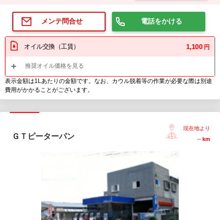
電話をかける
メンテ問合せ
オイル交換（工賃）
1,100
円
推奨オイル価格を見る
表示金額は1Lあたりの金額です。なお、カウル脱着等の作業が必要な際は別途
費用がかかることがございます。
現在地より
ＧＴピーターパン
--
km