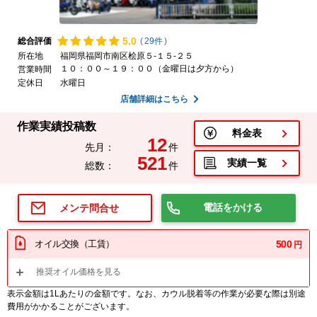
5.
0
総合評価
(
29件
)
所在地
福岡県福岡市南区桧原５-１５-２５
１０：００～１９：００（金曜日は夕方から）
営業時間
定休日
水曜日
店舗詳細はこちら
作業実績投稿数
料金表
12
先月：
件
521
実績一覧
総数：
件
電話をかける
メンテ問合せ
オイル交換（工賃）
500
円
推奨オイル価格を見る
表示金額は1Lあたりの金額です。なお、カウル脱着等の作業が必要な際は別途
費用がかかることがございます。