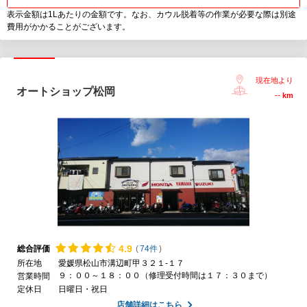
表示金額は1Lあたりの金額です。なお、カウル脱着等の作業が必要な際は別途
費用がかかることがございます。
現在地より
オートショップ松岡
--
km
4.
9
総合評価
(
74件
)
所在地
愛媛県松山市溝辺町甲３２１-１７
９：００～１８：００（修理受付時間は１７：３０まで）
営業時間
定休日
日曜日・祝日
店舗詳細はこちら