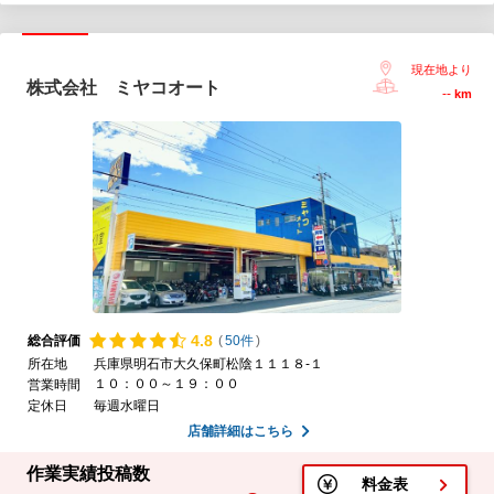
現在地より
株式会社 ミヤコオート
--
km
4.
8
総合評価
(
50件
)
所在地
兵庫県明石市大久保町松陰１１１８-１
１０：００～１９：００
営業時間
定休日
毎週水曜日
店舗詳細はこちら
作業実績投稿数
料金表