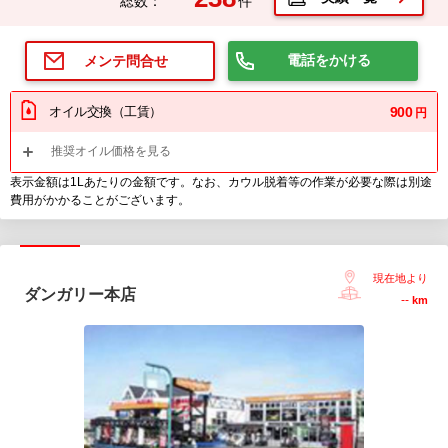
総数：
件
電話をかける
メンテ問合せ
オイル交換（工賃）
900
円
推奨オイル価格を見る
表示金額は1Lあたりの金額です。なお、カウル脱着等の作業が必要な際は別途
費用がかかることがございます。
現在地より
ダンガリー本店
--
km