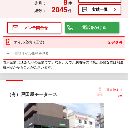
9
先月：
件
2045
実績一覧
総数：
件
電話をかける
メンテ問合せ
オイル交換（工賃）
2,640
円
推奨オイル価格を見る
表示金額は1Lあたりの金額です。なお、カウル脱着等の作業が必要な際は別途
費用がかかることがございます。
現在地より
（有）戸田屋モータース
--
km