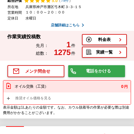
5.
0
総合評価
(
79件
)
所在地
兵庫県神戸市灘区弓木町３-３-１５
１０：００～２０：００
営業時間
定休日
水曜日
店舗詳細はこちら
作業実績投稿数
料金表
1
先月：
件
1275
実績一覧
総数：
件
電話をかける
メンテ問合せ
オイル交換（工賃）
0
円
推奨オイル価格を見る
表示金額は1Lあたりの金額です。なお、カウル脱着等の作業が必要な際は別途
費用がかかることがございます。