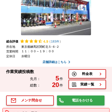
4.
9
総合評価
(
183件
)
所在地
東京都練馬区関町北５-６-２
１１：００～１９：００
営業時間
定休日
水曜日
店舗詳細はこちら
作業実績投稿数
料金表
5
先月：
件
20
実績一覧
総数：
件
電話をかける
メンテ問合せ