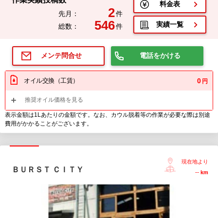
料金表
2
先月：
件
546
実績一覧
総数：
件
電話をかける
メンテ問合せ
オイル交換（工賃）
0
円
推奨オイル価格を見る
表示金額は1Lあたりの金額です。なお、カウル脱着等の作業が必要な際は別途
費用がかかることがございます。
現在地より
ＢＵＲＳＴ ＣＩＴＹ
--
km