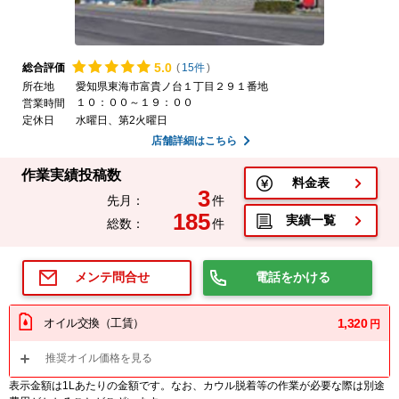
5.
0
総合評価
(
15件
)
所在地
愛知県東海市富貴ノ台１丁目２９１番地
１０：００～１９：００
営業時間
定休日
水曜日、第2火曜日
店舗詳細はこちら
作業実績投稿数
料金表
3
先月：
件
185
実績一覧
総数：
件
電話をかける
メンテ問合せ
オイル交換（工賃）
1,320
円
推奨オイル価格を見る
表示金額は1Lあたりの金額です。なお、カウル脱着等の作業が必要な際は別途