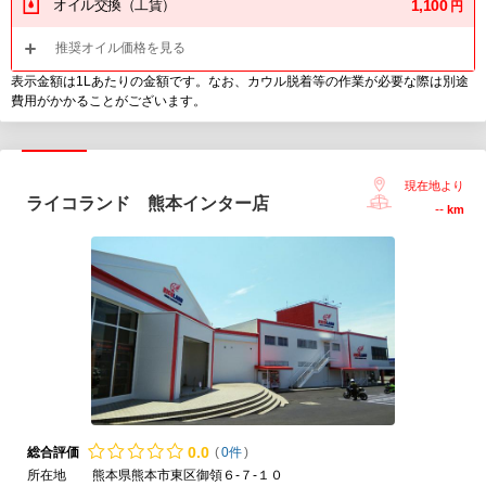
オイル交換（工賃）
1,100
円
推奨オイル価格を見る
表示金額は1Lあたりの金額です。なお、カウル脱着等の作業が必要な際は別途
費用がかかることがございます。
現在地より
ライコランド 熊本インター店
--
km
0.
0
総合評価
(
0件
)
所在地
熊本県熊本市東区御領６-７-１０