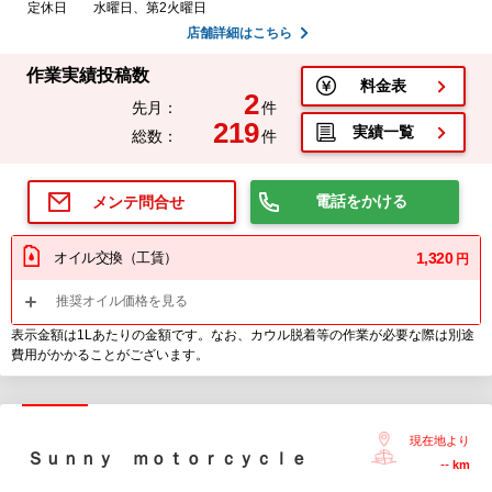
定休日
水曜日、第2火曜日
店舗詳細はこちら
作業実績投稿数
料金表
2
先月：
件
219
実績一覧
総数：
件
電話をかける
メンテ問合せ
オイル交換（工賃）
1,320
円
推奨オイル価格を見る
表示金額は1Lあたりの金額です。なお、カウル脱着等の作業が必要な際は別途
費用がかかることがございます。
現在地より
Ｓｕｎｎｙ ｍｏｔｏｒｃｙｃｌｅ
--
km