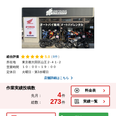
5.
0
総合評価
(
8件
)
所在地
東京都大田区山王２-４１-２
１０：００～１９：００
営業時間
定休日
火曜日・第3水曜日
店舗詳細はこちら
作業実績投稿数
料金表
4
先月：
件
273
実績一覧
総数：
件