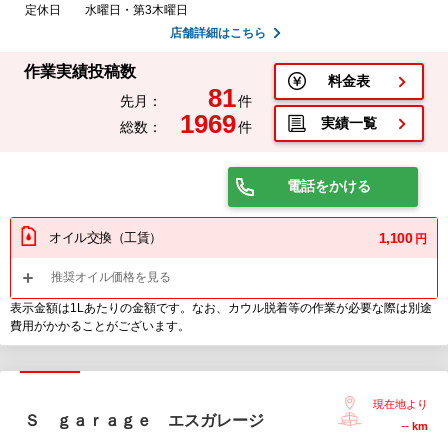
定休日
水曜日・第3木曜日
店舗詳細はこちら
作業実績投稿数
料金表
81
先月：
件
1969
実績一覧
総数：
件
電話をかける
オイル交換（工賃）
1,100
円
推奨オイル価格を見る
表示金額は1Lあたりの金額です。なお、カウル脱着等の作業が必要な際は別途
費用がかかることがございます。
現在地より
Ｓ ｇａｒａｇｅ エスガレージ
--
km