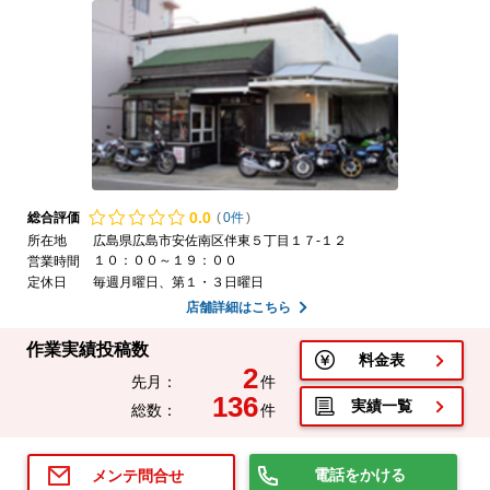
0.
0
総合評価
(
0件
)
所在地
広島県広島市安佐南区伴東５丁目１７-１２
１０：００～１９：００
営業時間
定休日
毎週月曜日、第１・３日曜日
店舗詳細はこちら
作業実績投稿数
料金表
2
先月：
件
136
実績一覧
総数：
件
電話をかける
メンテ問合せ