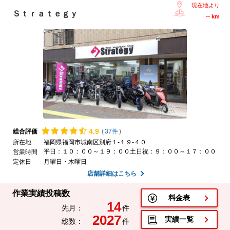
現在地より
Ｓｔｒａｔｅｇｙ
--
km
4.
9
総合評価
(
37件
)
所在地
福岡県福岡市城南区別府１-１９-４０
平日：１０：００～１９：００土日祝：９：００～１７：００
営業時間
定休日
月曜日・木曜日
店舗詳細はこちら
作業実績投稿数
料金表
14
先月：
件
2027
実績一覧
総数：
件