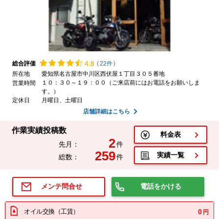
4.
8
総合評価
(
22件
)
所在地
愛知県名古屋市中川区西伏屋１丁目３０５番地
１０：３０～１９：００（ご来店前にはお電話をお願いしま
営業時間
す。）
定休日
月曜日、土曜日
店舗詳細はこちら
作業実績投稿数
料金表
2
先月：
件
259
実績一覧
総数：
件
電話をかける
メンテ問合せ
オイル交換（工賃）
0
円