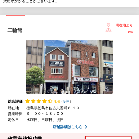
費用がかかることがございます。
現在地より
二輪館
--
km
4.
6
総合評価
(
8件
)
所在地
徳島県徳島市佐古六番町８-１０
９：００～１８：００
営業時間
定休日
水曜日、日曜日、祝日
店舗詳細はこちら
作業実績投稿数