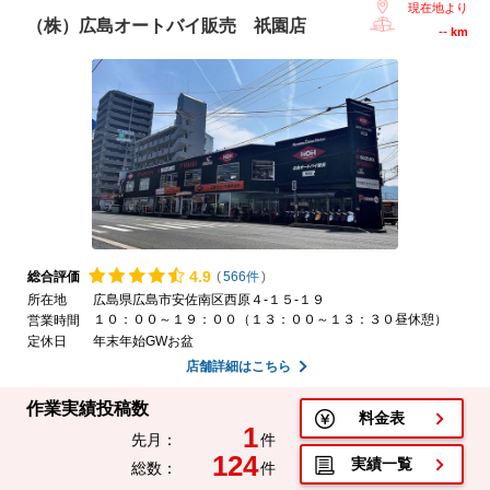
現在地より
（株）広島オートバイ販売 祇園店
--
km
4.
9
総合評価
(
566件
)
所在地
広島県広島市安佐南区西原４-１５-１９
１０：００～１９：００（１３：００～１３：３０昼休憩）
営業時間
定休日
年末年始GWお盆
店舗詳細はこちら
作業実績投稿数
料金表
1
先月：
件
124
実績一覧
総数：
件