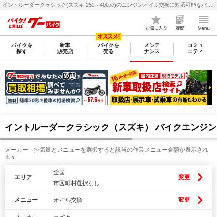
イントルーダークラシック(スズキ 251～400cc)のエンジンオイル交換に対応可能なバイク整備・メンテナンス店検索・料金(費用)比較なら【グーバイク(GooBike)】
バイクを
新車
バイクを
メンテ
コミュ
探す
販売店
売る
ナンス
ニティ
イントルーダークラシック（スズキ） バイクエンジ
メーカー・排気量とメニューを選択すると該当の作業メニュー金額が表示され
ます
全国
エリア
変更
市区町村選択なし
メニュー
変更
オイル交換