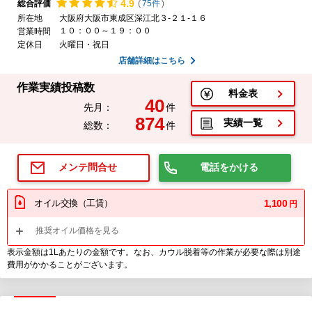
4.
9
総合評価
(
75件
)
所在地
大阪府大阪市東成区深江北３-２１-１６
１０：００～１９：００
営業時間
定休日
火曜日・祝日
店舗詳細はこちら
作業実績投稿数
料金表
40
先月：
件
874
実績一覧
総数：
件
電話をかける
メンテ問合せ
オイル交換（工賃）
1,100
円
推奨オイル価格を見る
表示金額は1Lあたりの金額です。なお、カウル脱着等の作業が必要な際は別途
費用がかかることがございます。