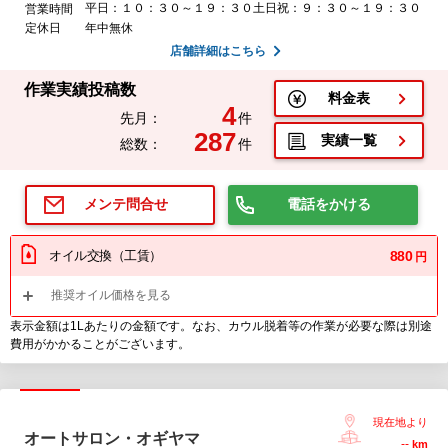
平日：１０：３０～１９：３０土日祝：９：３０～１９：３０
営業時間
定休日
年中無休
店舗詳細はこちら
作業実績投稿数
料金表
4
先月：
件
287
実績一覧
総数：
件
電話をかける
メンテ問合せ
オイル交換（工賃）
880
円
推奨オイル価格を見る
表示金額は1Lあたりの金額です。なお、カウル脱着等の作業が必要な際は別途
費用がかかることがございます。
現在地より
オートサロン・オギヤマ
--
km