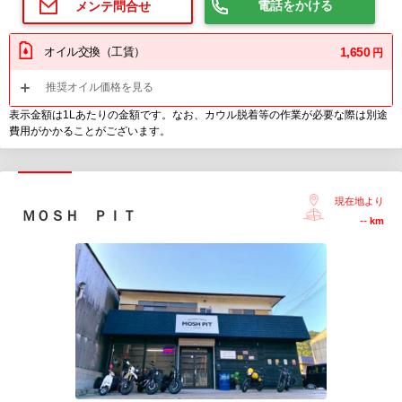
電話をかける
メンテ問合せ
オイル交換（工賃）
1,650
円
推奨オイル価格を見る
表示金額は1Lあたりの金額です。なお、カウル脱着等の作業が必要な際は別途
費用がかかることがございます。
現在地より
ＭＯＳＨ ＰＩＴ
--
km