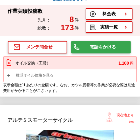
作業実績投稿数
料金表
8
先月：
件
173
実績一覧
総数：
件
電話をかける
メンテ問合せ
オイル交換（工賃）
1,100
円
推奨オイル価格を見る
表示金額は1Lあたりの金額です。なお、カウル脱着等の作業が必要な際は別途
費用がかかることがございます。
現在地より
アルテミスモーターサイクル
--
km