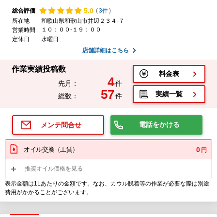
5.
0
総合評価
(
3件
)
所在地
和歌山県和歌山市井辺２３４-７
１０：００-１９：００
営業時間
定休日
水曜日
店舗詳細はこちら
作業実績投稿数
料金表
4
先月：
件
57
実績一覧
総数：
件
電話をかける
メンテ問合せ
オイル交換（工賃）
0
円
推奨オイル価格を見る
表示金額は1Lあたりの金額です。なお、カウル脱着等の作業が必要な際は別途
費用がかかることがございます。