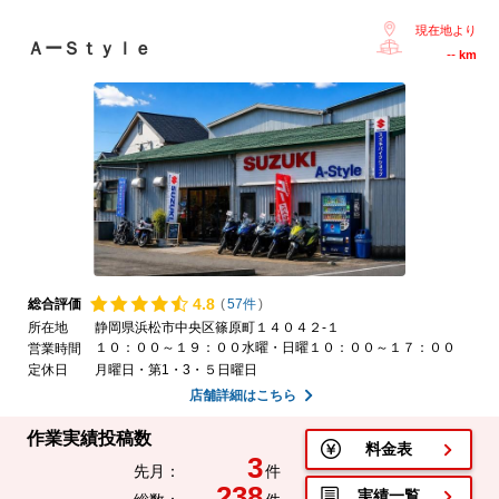
現在地より
ＡーＳｔｙｌｅ
--
km
4.
8
総合評価
(
57件
)
所在地
静岡県浜松市中央区篠原町１４０４２-１
１０：００～１９：００水曜・日曜１０：００～１７：００
営業時間
定休日
月曜日・第1・3・５日曜日
店舗詳細はこちら
作業実績投稿数
料金表
3
先月：
件
238
実績一覧