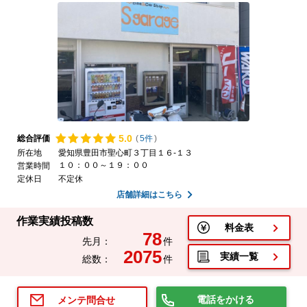
5.
0
総合評価
(
5件
)
所在地
愛知県豊田市聖心町３丁目１６-１３
１０：００～１９：００
営業時間
定休日
不定休
店舗詳細はこちら
作業実績投稿数
料金表
78
先月：
件
2075
実績一覧
総数：
件
電話をかける
メンテ問合せ