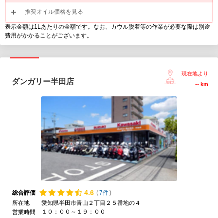
推奨オイル価格を見る
表示金額は1Lあたりの金額です。なお、カウル脱着等の作業が必要な際は別途
費用がかかることがございます。
現在地より
ダンガリー半田店
--
km
4.
6
総合評価
(
7件
)
所在地
愛知県半田市青山２丁目２５番地の４
１０：００～１９：００
営業時間