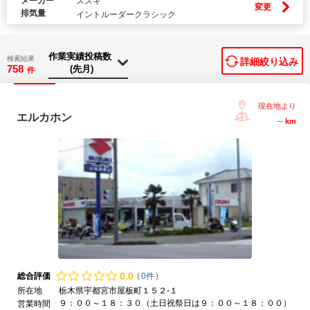
メーカー
スズキ
変更
排気量
イントルーダークラシック
検索結果
詳細絞り込み
758
件
現在地より
エルカホン
--
km
0.
0
総合評価
(
0件
)
所在地
栃木県宇都宮市屋板町１５２-１
９：００～１８：３０（土日祝祭日は９：００～１８：００）
営業時間