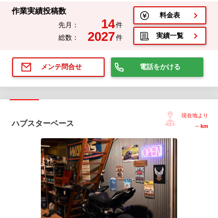
作業実績投稿数
料金表
14
先月：
件
2027
実績一覧
総数：
件
電話をかける
メンテ問合せ
現在地より
ハブスターベース
--
km