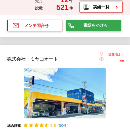
先月：
件
521
実績一覧
総数：
件
電話をかける
メンテ問合せ
現在地より
株式会社 ミヤコオート
--
km
4.
8
総合評価
(
50件
)