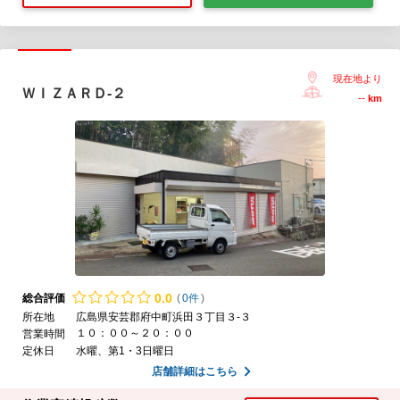
現在地より
ＷＩＺＡＲＤ‐２
--
km
0.
0
総合評価
(
0件
)
所在地
広島県安芸郡府中町浜田３丁目３-３
１０：００～２０：００
営業時間
定休日
水曜、第1・3日曜日
店舗詳細はこちら