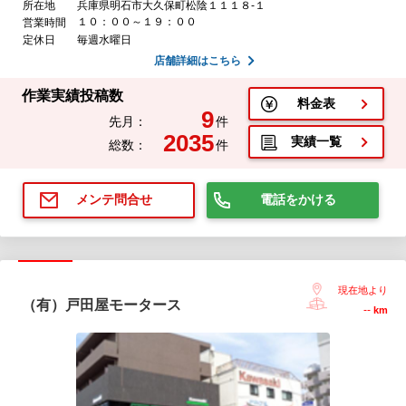
所在地
兵庫県明石市大久保町松陰１１１８-１
１０：００～１９：００
営業時間
定休日
毎週水曜日
店舗詳細はこちら
作業実績投稿数
料金表
9
先月：
件
2035
実績一覧
総数：
件
電話をかける
メンテ問合せ
現在地より
（有）戸田屋モータース
--
km