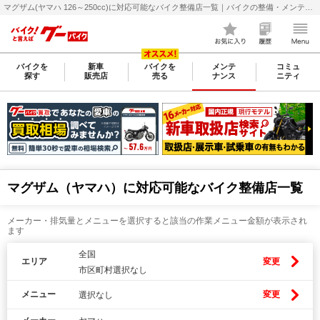
マグザム(ヤマハ 126～250cc)に対応可能なバイク整備店一覧｜バイクの整備・メンテナンス・修理店を探すなら【グーバイク(GooBike)】
バイクを
新車
バイクを
メンテ
コミュ
探す
販売店
売る
ナンス
ニティ
マグザム（ヤマハ）に対応可能なバイク整備店一覧
メーカー・排気量とメニューを選択すると該当の作業メニュー金額が表示され
ます
全国
エリア
変更
市区町村選択なし
メニュー
変更
選択なし