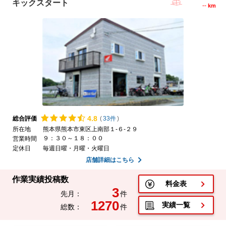
キックスタート
--
km
4.
8
総合評価
(
33件
)
所在地
熊本県熊本市東区上南部１‐６‐２９
９：３０～１８：００
営業時間
定休日
毎週日曜・月曜・火曜日
店舗詳細はこちら
作業実績投稿数
料金表
3
先月：
件
1270
実績一覧
総数：
件