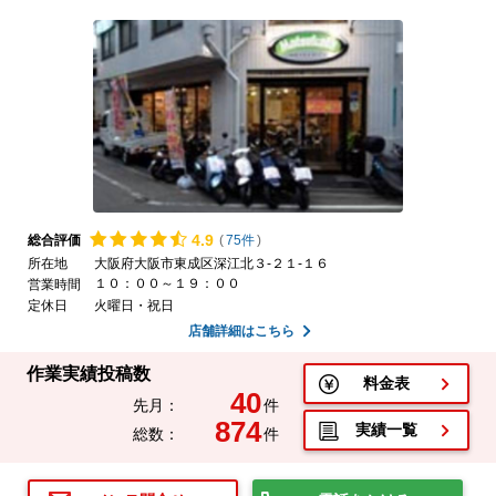
4.
9
総合評価
(
75件
)
所在地
大阪府大阪市東成区深江北３-２１-１６
１０：００～１９：００
営業時間
定休日
火曜日・祝日
店舗詳細はこちら
作業実績投稿数
料金表
40
先月：
件
874
実績一覧
総数：
件