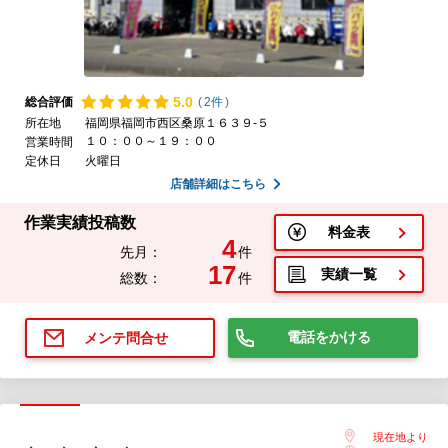
5.
0
総合評価
(
2件
)
所在地
福岡県福岡市西区桑原１６３９-５
１０：００～１９：００
営業時間
定休日
火曜日
店舗詳細はこちら
作業実績投稿数
料金表
4
先月：
件
17
実績一覧
総数：
件
電話をかける
メンテ問合せ
現在地より