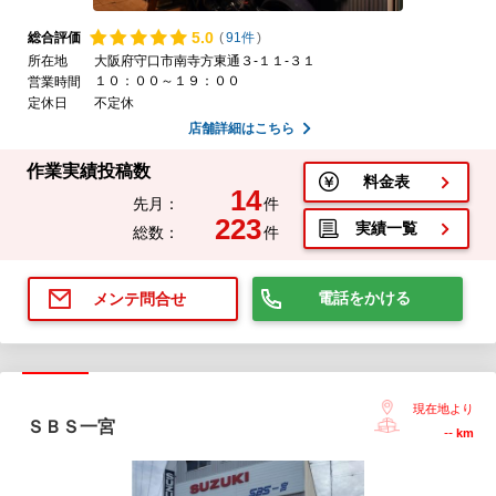
5.
0
総合評価
(
91件
)
所在地
大阪府守口市南寺方東通３‐１１‐３１
１０：００～１９：００
営業時間
定休日
不定休
店舗詳細はこちら
作業実績投稿数
料金表
14
先月：
件
223
実績一覧
総数：
件
電話をかける
メンテ問合せ
現在地より
ＳＢＳ一宮
--
km