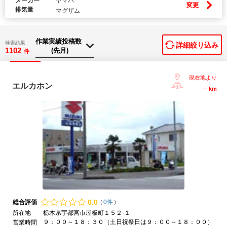
メーカー
ヤマハ
変更
排気量
マグザム
検索結果
詳細絞り込み
1102
件
現在地より
エルカホン
--
km
0.
0
総合評価
(
0件
)
所在地
栃木県宇都宮市屋板町１５２-１
９：００～１８：３０（土日祝祭日は９：００～１８：００）
営業時間