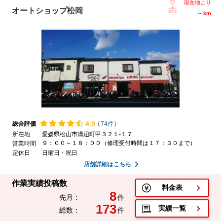
現在地より
オートショップ松岡
--
km
4.
9
総合評価
(
74件
)
所在地
愛媛県松山市溝辺町甲３２１-１７
９：００～１８：００（修理受付時間は１７：３０まで）
営業時間
定休日
日曜日・祝日
店舗詳細はこちら
作業実績投稿数
料金表
8
先月：
件
173
実績一覧
総数：
件