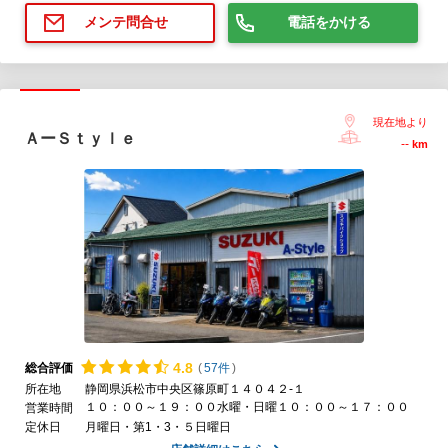
電話をかける
メンテ問合せ
現在地より
ＡーＳｔｙｌｅ
--
km
4.
8
総合評価
(
57件
)
所在地
静岡県浜松市中央区篠原町１４０４２-１
１０：００～１９：００水曜・日曜１０：００～１７：００
営業時間
定休日
月曜日・第1・3・５日曜日