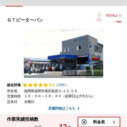
現在地より
ＧＴピーターパン
--
km
5.
0
総合評価
(
29件
)
所在地
福岡県福岡市南区桧原５-１５-２５
１０：００～１９：００（金曜日は夕方から）
営業時間
定休日
水曜日
店舗詳細はこちら
作業実績投稿数
料金表
12