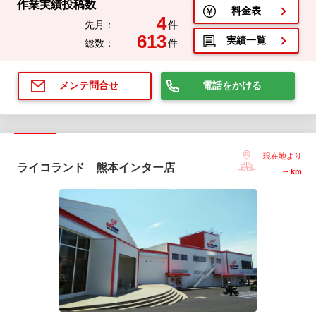
作業実績投稿数
料金表
4
先月：
件
613
実績一覧
総数：
件
電話をかける
メンテ問合せ
現在地より
ライコランド 熊本インター店
--
km