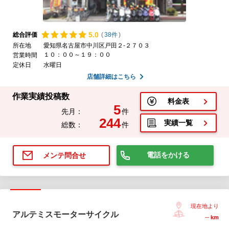
5.
0
総合評価
(
38件
)
所在地
愛知県名古屋市中川区戸田２-２７０３
１０：００～１９：００
営業時間
定休日
水曜日
店舗詳細はこちら
作業実績投稿数
料金表
5
先月：
件
244
実績一覧
総数：
件
電話をかける
メンテ問合せ
現在地より
アルテミスモーターサイクル
--
km