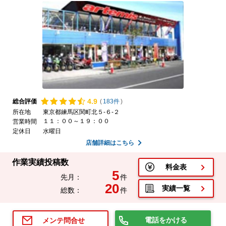
4.
9
総合評価
(
183件
)
所在地
東京都練馬区関町北５-６-２
１１：００～１９：００
営業時間
定休日
水曜日
店舗詳細はこちら
作業実績投稿数
料金表
5
先月：
件
20
実績一覧
総数：
件
電話をかける
メンテ問合せ