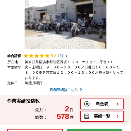
5.
0
総合評価
(
3件
)
所在地
神奈川県横浜市都筑区長坂１-２０ ナチュール平台１Ｆ
火～土曜日：９：００～１８：００／日曜日１０：００～１
営業時間
８：００※各営業日１２：００～１３：００お昼休憩となって
おります。
定休日
毎週月曜日
店舗詳細はこちら
作業実績投稿数
料金表
2
先月：
件
578
実績一覧
総数：
件