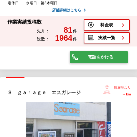
定休日
水曜日・第3木曜日
店舗詳細はこちら
作業実績投稿数
料金表
81
先月：
件
1964
実績一覧
総数：
件
電話をかける
現在地より
Ｓ ｇａｒａｇｅ エスガレージ
--
km