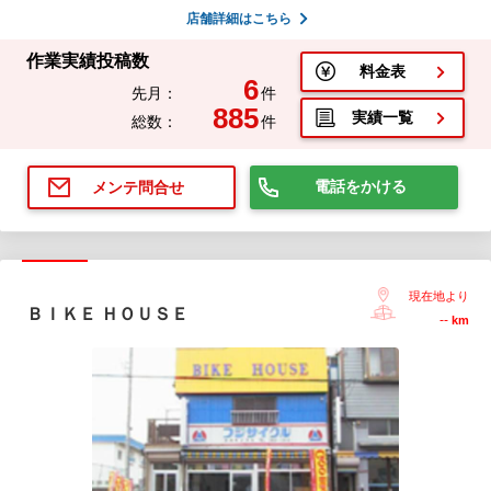
店舗詳細はこちら
作業実績投稿数
料金表
6
先月：
件
885
実績一覧
総数：
件
電話をかける
メンテ問合せ
現在地より
ＢＩＫＥ ＨＯＵＳＥ
--
km