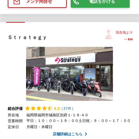
電話をかける
メンテ問合せ
現在地より
Ｓｔｒａｔｅｇｙ
--
km
4.
9
総合評価
(
37件
)
所在地
福岡県福岡市城南区別府１-１９-４０
平日：１０：００～１９：００土日祝：９：００～１７：００
営業時間
定休日
月曜日・木曜日
店舗詳細はこちら