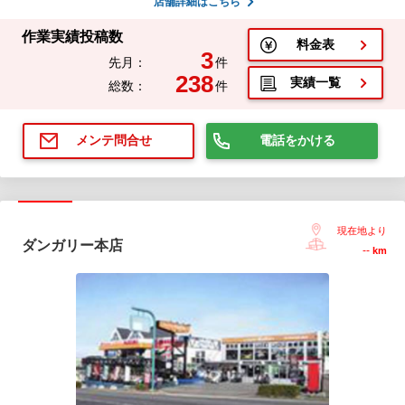
店舗詳細はこちら
作業実績投稿数
料金表
3
先月：
件
238
実績一覧
総数：
件
電話をかける
メンテ問合せ
現在地より
ダンガリー本店
--
km