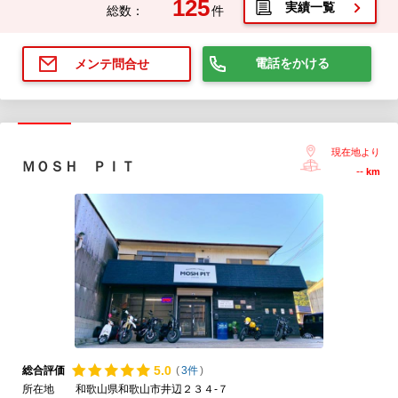
125
実績一覧
総数：
件
電話をかける
メンテ問合せ
現在地より
ＭＯＳＨ ＰＩＴ
--
km
5.
0
総合評価
(
3件
)
所在地
和歌山県和歌山市井辺２３４-７