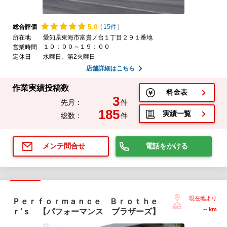
5.
0
総合評価
(
15件
)
所在地
愛知県東海市富貴ノ台１丁目２９１番地
１０：００～１９：００
営業時間
定休日
水曜日、第2火曜日
店舗詳細はこちら
作業実績投稿数
料金表
3
先月：
件
185
実績一覧
総数：
件
電話をかける
メンテ問合せ
現在地より
Ｐｅｒｆｏｒｍａｎｃｅ Ｂｒｏｔｈｅ
--
km
ｒ’ｓ 【パフォーマンス ブラザーズ】