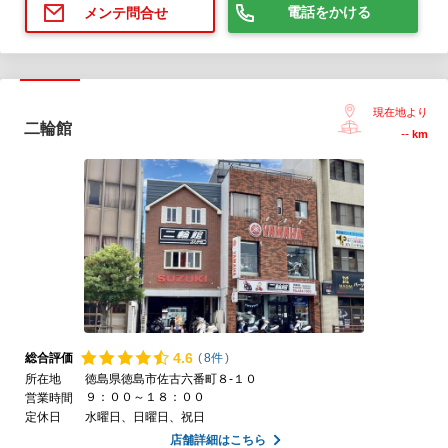
電話をかける
メンテ問合せ
現在地より
二輪館
--
km
4.
6
総合評価
(
8件
)
所在地
徳島県徳島市佐古六番町８-１０
９：００～１８：００
営業時間
定休日
水曜日、日曜日、祝日
店舗詳細はこちら