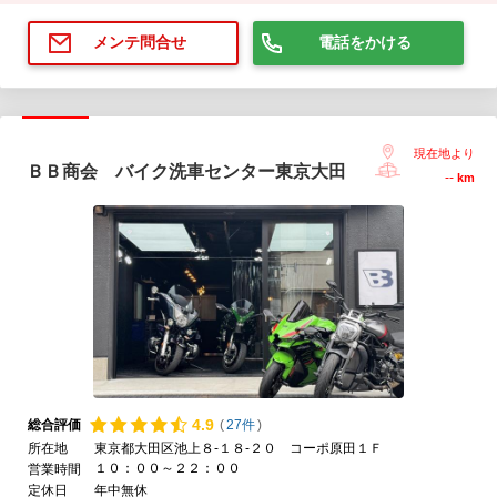
電話をかける
メンテ問合せ
現在地より
ＢＢ商会 バイク洗車センター東京大田
--
km
4.
9
総合評価
(
27件
)
所在地
東京都大田区池上８-１８-２０ コーポ原田１Ｆ
１０：００～２２：００
営業時間
定休日
年中無休