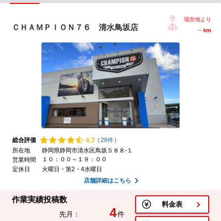
現在地より
ＣＨＡＭＰＩＯＮ７６ 清水鳥坂店
--
km
4.
7
総合評価
(
28件
)
所在地
静岡県静岡市清水区鳥坂５８８-１
１０：００～１９：００
営業時間
定休日
火曜日・第2・4水曜日
店舗詳細はこちら
作業実績投稿数
料金表
4
先月：
件