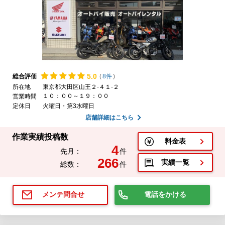
5.
0
総合評価
(
8件
)
所在地
東京都大田区山王２-４１-２
１０：００～１９：００
営業時間
定休日
火曜日・第3水曜日
店舗詳細はこちら
作業実績投稿数
料金表
4
先月：
件
266
実績一覧
総数：
件
電話をかける
メンテ問合せ