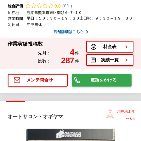
0.
0
総合評価
(
0件
)
所在地
熊本県熊本市東区御領６-７-１０
平日：１０：３０～１９：３０土日祝：９：３０～１９：３０
営業時間
定休日
年中無休
店舗詳細はこちら
作業実績投稿数
料金表
4
先月：
件
287
実績一覧
総数：
件
電話をかける
メンテ問合せ
現在地より
オートサロン・オギヤマ
--
km