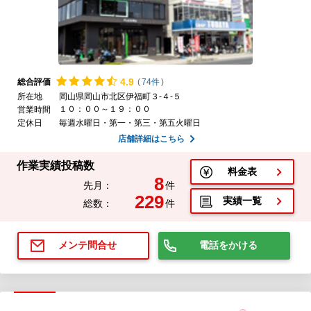
4.
9
総合評価
(
74件
)
所在地
岡山県岡山市北区伊福町３-４-５
１０：００～１９：００
営業時間
定休日
毎週水曜日・第一・第三・第五火曜日
店舗詳細はこちら
作業実績投稿数
料金表
8
先月：
件
229
実績一覧
総数：
件
電話をかける
メンテ問合せ