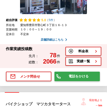
5.
0
総合評価
(
5件
)
所在地
愛知県豊田市聖心町３丁目１６-１３
１０：００～１９：００
営業時間
定休日
不定休
店舗詳細はこちら
作業実績投稿数
料金表
78
先月：
件
2066
実績一覧
総数：
件
電話をかける
メンテ問合せ
現在地より
バイクショップ マツカタモータース
--
km