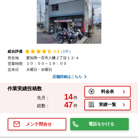
4.
5
総合評価
(
1件
)
所在地
愛知県一宮市八幡２丁目１２-４
１０：００～１９：００
営業時間
定休日
火曜日・水曜日
店舗詳細はこちら
作業実績投稿数
料金表
14
先月：
件
47
実績一覧
総数：
件
電話をかける
メンテ問合せ