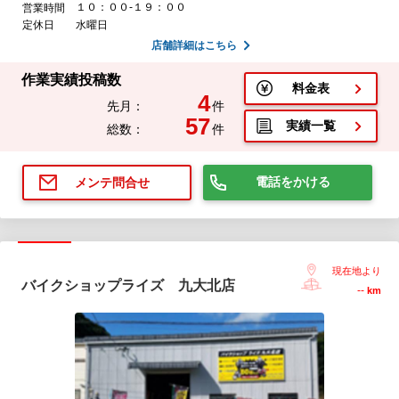
１０：００-１９：００
営業時間
定休日
水曜日
店舗詳細はこちら
作業実績投稿数
料金表
4
先月：
件
57
実績一覧
総数：
件
電話をかける
メンテ問合せ
現在地より
バイクショップライズ 九大北店
--
km