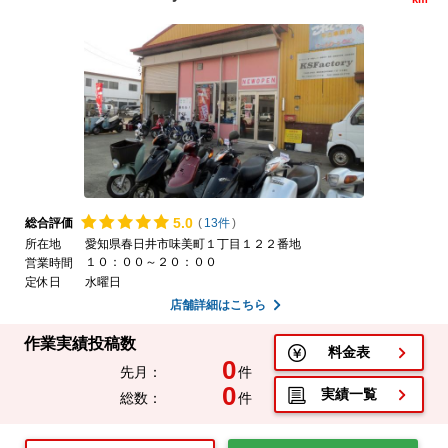
5.
0
総合評価
(
13件
)
所在地
愛知県春日井市味美町１丁目１２２番地
１０：００～２０：００
営業時間
定休日
水曜日
店舗詳細はこちら
作業実績投稿数
料金表
0
先月：
件
0
実績一覧
総数：
件