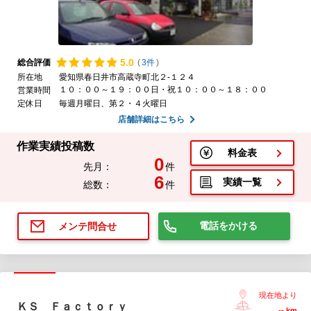
5.
0
総合評価
(
3件
)
所在地
愛知県春日井市高蔵寺町北２-１２４
１０：００～１９：００日・祝１０：００～１８：００
営業時間
定休日
毎週月曜日、第２・４火曜日
店舗詳細はこちら
作業実績投稿数
料金表
0
先月：
件
6
実績一覧
総数：
件
電話をかける
メンテ問合せ
現在地より
ＫＳ Ｆａｃｔｏｒｙ
--
km