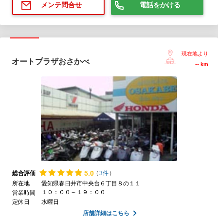
電話をかける
メンテ問合せ
現在地より
オートプラザおさかべ
--
km
5.
0
総合評価
(
3件
)
所在地
愛知県春日井市中央台６丁目８の１１
１０：００～１９：００
営業時間
定休日
水曜日
店舗詳細はこちら