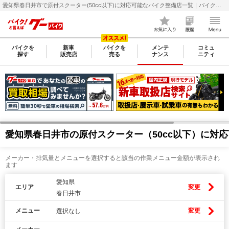
愛知県春日井市で原付スクーター(50cc以下)に対応可能なバイク整備店一覧｜バイクの整備・メンテナンス・修理店を探すなら【グーバイク(GooBike)】
バイクを
新車
バイクを
メンテ
コミュ
探す
販売店
売る
ナンス
ニティ
愛知県春日井市の原付スクーター（50cc以下）に対
メーカー・排気量とメニューを選択すると該当の作業メニュー金額が表示され
ます
愛知県
エリア
変更
春日井市
メニュー
変更
選択なし