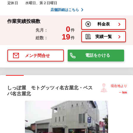
定休日
水曜日、第２日曜日
店舗詳細はこちら
作業実績投稿数
料金表
0
先月：
件
19
実績一覧
総数：
件
電話をかける
メンテ問合せ
現在地より
しっぽ屋 モトグッツィ名古屋北・ベス
--
km
パ名古屋北