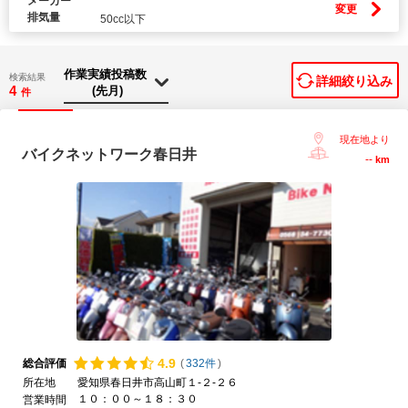
メーカー
変更
排気量
50cc以下
検索結果
詳細絞り込み
4
件
現在地より
バイクネットワーク春日井
--
km
4.
9
総合評価
(
332件
)
所在地
愛知県春日井市高山町１-２-２６
１０：００～１８：３０
営業時間