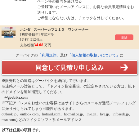
ペーン等の案内を受け取る
ご登録頂いたメールアドレスに、お得な会員限定情報をお
送りします。
ご希望にならない方は、チェックを外してください。
ホンダ スーパーカブ１１０ ワンオーナー
[初度登録年]
年式不明
削除
[走行] 5124km
34.68
支払総額
万円
グーバイクの
「利用規約」
及び
「個人情報の取扱いについて」
に
同意して見積り申し込み
※販売店との連絡はグーバイクを経由して行います。
※迷惑メール対策として、「ドメイン指定受信」の設定をされている方は、以下
のドメインを追加指定してください。
@goobike.com
※下記アドレスをお使いのお客様は当サイトからのメールが迷惑メールフォルダ
に振り分けられてしまう可能性があります。
outlook.jp、outlook.com、hotmail.com、hotmail.co.jp、live.cn、live.jp、infoseek.jp、
msn.comなどのマイクロソフト系メールアドレス
以下は任意の項目です。