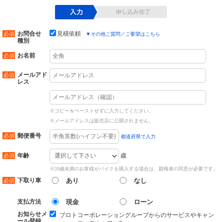
お問合せ
見積依頼
▼
その他ご質問／ご要望はこちら
種別
お名前
メールアド
レス
※コピー＆ペーストせずに入力してください。
※メールアドレスは販売店に公開されません。
郵便番号
都道府県で入力
歳
年齢
※20歳未満のお客様がバイクを購入する場合は、親権者の同意が必要です。
下取り車
あり
なし
支払方法
現金
ローン
お知らせメ
プロトコーポレーショングループからのサービスやキャン
ール登録