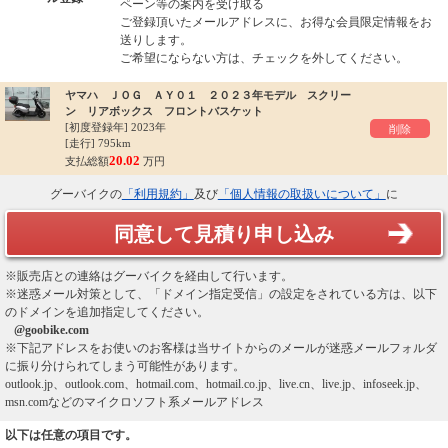
ペーン等の案内を受け取る
ご登録頂いたメールアドレスに、お得な会員限定情報をお
送りします。
ご希望にならない方は、チェックを外してください。
ヤマハ ＪＯＧ ＡＹ０１ ２０２３年モデル スクリー
ン リアボックス フロントバスケット
[初度登録年]
2023年
削除
[走行] 795km
20.02
支払総額
万円
グーバイクの
「利用規約」
及び
「個人情報の取扱いについて」
に
同意して見積り申し込み
※販売店との連絡はグーバイクを経由して行います。
※迷惑メール対策として、「ドメイン指定受信」の設定をされている方は、以下
のドメインを追加指定してください。
@goobike.com
※下記アドレスをお使いのお客様は当サイトからのメールが迷惑メールフォルダ
に振り分けられてしまう可能性があります。
outlook.jp、outlook.com、hotmail.com、hotmail.co.jp、live.cn、live.jp、infoseek.jp、
msn.comなどのマイクロソフト系メールアドレス
以下は任意の項目です。