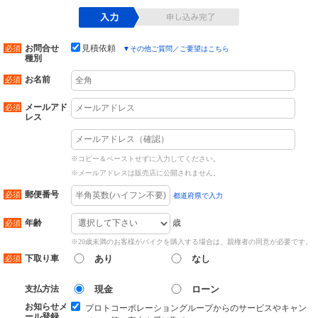
お問合せ
見積依頼
▼
その他ご質問／ご要望はこちら
種別
お名前
メールアド
レス
※コピー＆ペーストせずに入力してください。
※メールアドレスは販売店に公開されません。
郵便番号
都道府県で入力
歳
年齢
※20歳未満のお客様がバイクを購入する場合は、親権者の同意が必要です。
下取り車
あり
なし
支払方法
現金
ローン
お知らせメ
プロトコーポレーショングループからのサービスやキャン
ール登録