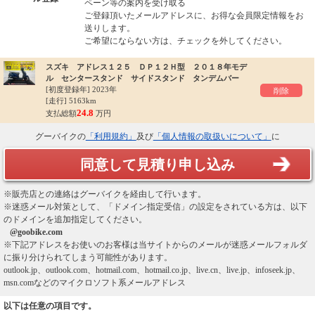
ペーン等の案内を受け取る
ご登録頂いたメールアドレスに、お得な会員限定情報をお
送りします。
ご希望にならない方は、チェックを外してください。
スズキ アドレス１２５ ＤＰ１２Ｈ型 ２０１８年モデ
ル センタースタンド サイドスタンド タンデムバー
[初度登録年]
2023年
削除
[走行] 5163km
24.8
支払総額
万円
グーバイクの
「利用規約」
及び
「個人情報の取扱いについて」
に
同意して見積り申し込み
※販売店との連絡はグーバイクを経由して行います。
※迷惑メール対策として、「ドメイン指定受信」の設定をされている方は、以下
のドメインを追加指定してください。
@goobike.com
※下記アドレスをお使いのお客様は当サイトからのメールが迷惑メールフォルダ
に振り分けられてしまう可能性があります。
outlook.jp、outlook.com、hotmail.com、hotmail.co.jp、live.cn、live.jp、infoseek.jp、
msn.comなどのマイクロソフト系メールアドレス
以下は任意の項目です。