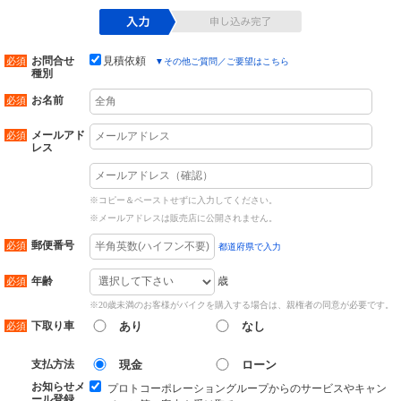
お問合せ
見積依頼
▼
その他ご質問／ご要望はこちら
種別
お名前
メールアド
レス
※コピー＆ペーストせずに入力してください。
※メールアドレスは販売店に公開されません。
郵便番号
都道府県で入力
歳
年齢
※20歳未満のお客様がバイクを購入する場合は、親権者の同意が必要です。
下取り車
あり
なし
支払方法
現金
ローン
お知らせメ
プロトコーポレーショングループからのサービスやキャン
ール登録