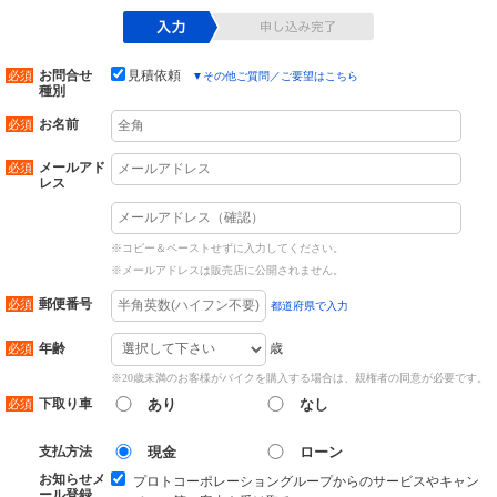
お問合せ
見積依頼
▼
その他ご質問／ご要望はこちら
種別
お名前
メールアド
レス
※コピー＆ペーストせずに入力してください。
※メールアドレスは販売店に公開されません。
郵便番号
都道府県で入力
歳
年齢
※20歳未満のお客様がバイクを購入する場合は、親権者の同意が必要です。
下取り車
あり
なし
支払方法
現金
ローン
お知らせメ
プロトコーポレーショングループからのサービスやキャン
ール登録