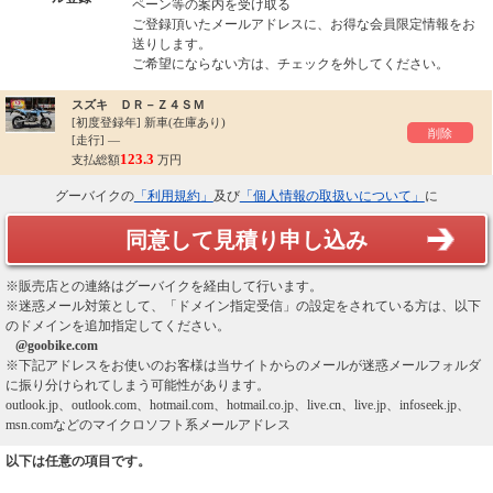
ペーン等の案内を受け取る
ご登録頂いたメールアドレスに、お得な会員限定情報をお
送りします。
ご希望にならない方は、チェックを外してください。
スズキ ＤＲ－Ｚ４ＳＭ
[初度登録年]
新車(在庫あり)
削除
[走行] ―
123.3
支払総額
万円
グーバイクの
「利用規約」
及び
「個人情報の取扱いについて」
に
同意して見積り申し込み
※販売店との連絡はグーバイクを経由して行います。
※迷惑メール対策として、「ドメイン指定受信」の設定をされている方は、以下
のドメインを追加指定してください。
@goobike.com
※下記アドレスをお使いのお客様は当サイトからのメールが迷惑メールフォルダ
に振り分けられてしまう可能性があります。
outlook.jp、outlook.com、hotmail.com、hotmail.co.jp、live.cn、live.jp、infoseek.jp、
msn.comなどのマイクロソフト系メールアドレス
以下は任意の項目です。