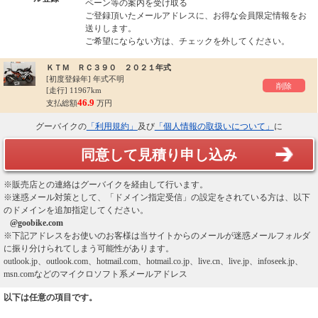
ペーン等の案内を受け取る
ご登録頂いたメールアドレスに、お得な会員限定情報をお
送りします。
ご希望にならない方は、チェックを外してください。
ＫＴＭ ＲＣ３９０ ２０２１年式
[初度登録年]
年式不明
削除
[走行] 11967km
46.9
支払総額
万円
グーバイクの
「利用規約」
及び
「個人情報の取扱いについて」
に
同意して見積り申し込み
※販売店との連絡はグーバイクを経由して行います。
※迷惑メール対策として、「ドメイン指定受信」の設定をされている方は、以下
のドメインを追加指定してください。
@goobike.com
※下記アドレスをお使いのお客様は当サイトからのメールが迷惑メールフォルダ
に振り分けられてしまう可能性があります。
outlook.jp、outlook.com、hotmail.com、hotmail.co.jp、live.cn、live.jp、infoseek.jp、
msn.comなどのマイクロソフト系メールアドレス
以下は任意の項目です。