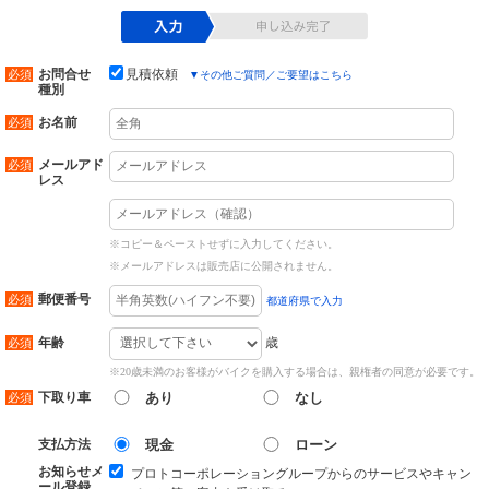
お問合せ
見積依頼
▼
その他ご質問／ご要望はこちら
種別
お名前
メールアド
レス
※コピー＆ペーストせずに入力してください。
※メールアドレスは販売店に公開されません。
郵便番号
都道府県で入力
歳
年齢
※20歳未満のお客様がバイクを購入する場合は、親権者の同意が必要です。
下取り車
あり
なし
支払方法
現金
ローン
お知らせメ
プロトコーポレーショングループからのサービスやキャン
ール登録