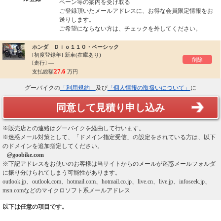
ペーン等の案内を受け取る
ご登録頂いたメールアドレスに、お得な会員限定情報をお
送りします。
ご希望にならない方は、チェックを外してください。
ホンダ Ｄｉｏ１１０・ベーシック
[初度登録年]
新車(在庫あり)
削除
[走行] ―
27.6
支払総額
万円
グーバイクの
「利用規約」
及び
「個人情報の取扱いについて」
に
同意して見積り申し込み
※販売店との連絡はグーバイクを経由して行います。
※迷惑メール対策として、「ドメイン指定受信」の設定をされている方は、以下
のドメインを追加指定してください。
@goobike.com
※下記アドレスをお使いのお客様は当サイトからのメールが迷惑メールフォルダ
に振り分けられてしまう可能性があります。
outlook.jp、outlook.com、hotmail.com、hotmail.co.jp、live.cn、live.jp、infoseek.jp、
msn.comなどのマイクロソフト系メールアドレス
以下は任意の項目です。