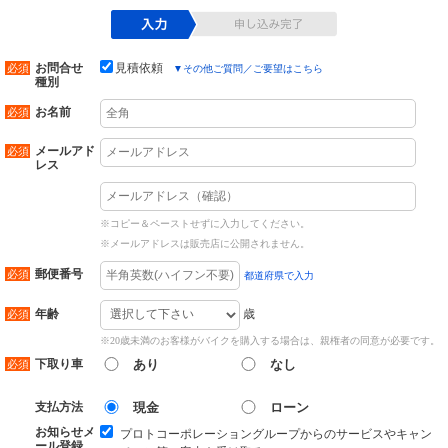
お問合せ
見積依頼
▼
その他ご質問／ご要望はこちら
種別
お名前
メールアド
レス
※コピー＆ペーストせずに入力してください。
※メールアドレスは販売店に公開されません。
郵便番号
都道府県で入力
歳
年齢
※20歳未満のお客様がバイクを購入する場合は、親権者の同意が必要です。
下取り車
あり
なし
支払方法
現金
ローン
お知らせメ
プロトコーポレーショングループからのサービスやキャン
ール登録