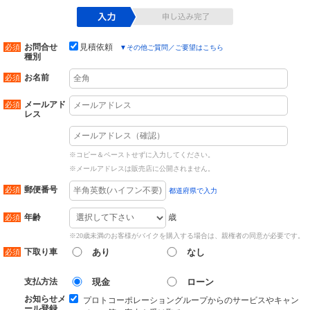
お問合せ
見積依頼
▼
その他ご質問／ご要望はこちら
種別
お名前
メールアド
レス
※コピー＆ペーストせずに入力してください。
※メールアドレスは販売店に公開されません。
郵便番号
都道府県で入力
歳
年齢
※20歳未満のお客様がバイクを購入する場合は、親権者の同意が必要です。
下取り車
あり
なし
支払方法
現金
ローン
お知らせメ
プロトコーポレーショングループからのサービスやキャン
ール登録