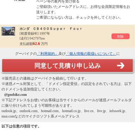
ペーン等の案内を受け取る
ご登録頂いたメールアドレスに、お得な会員限定情報をお
送りします。
ご希望にならない方は、チェックを外してください。
ホンダ ＣＢ４００Ｓｕｐｅｒ Ｆｏｕｒ
[初度登録年]
1997年
削除
[走行] 042797km
62.6
支払総額
万円
グーバイクの
「利用規約」
及び
「個人情報の取扱いについて」
に
同意して見積り申し込み
※販売店との連絡はグーバイクを経由して行います。
※迷惑メール対策として、「ドメイン指定受信」の設定をされている方は、以下
のドメインを追加指定してください。
@goobike.com
※下記アドレスをお使いのお客様は当サイトからのメールが迷惑メールフォルダ
に振り分けられてしまう可能性があります。
outlook.jp、outlook.com、hotmail.com、hotmail.co.jp、live.cn、live.jp、infoseek.jp、
msn.comなどのマイクロソフト系メールアドレス
以下は任意の項目です。