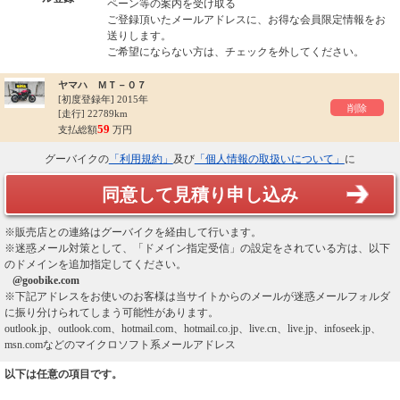
ペーン等の案内を受け取る
ご登録頂いたメールアドレスに、お得な会員限定情報をお
送りします。
ご希望にならない方は、チェックを外してください。
ヤマハ ＭＴ－０７
[初度登録年]
2015年
削除
[走行] 22789km
59
支払総額
万円
グーバイクの
「利用規約」
及び
「個人情報の取扱いについて」
に
同意して見積り申し込み
※販売店との連絡はグーバイクを経由して行います。
※迷惑メール対策として、「ドメイン指定受信」の設定をされている方は、以下
のドメインを追加指定してください。
@goobike.com
※下記アドレスをお使いのお客様は当サイトからのメールが迷惑メールフォルダ
に振り分けられてしまう可能性があります。
outlook.jp、outlook.com、hotmail.com、hotmail.co.jp、live.cn、live.jp、infoseek.jp、
msn.comなどのマイクロソフト系メールアドレス
以下は任意の項目です。