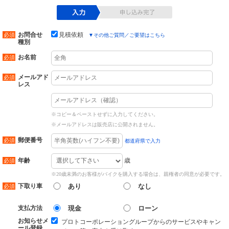
お問合せ
見積依頼
▼
その他ご質問／ご要望はこちら
種別
お名前
メールアド
レス
※コピー＆ペーストせずに入力してください。
※メールアドレスは販売店に公開されません。
郵便番号
都道府県で入力
歳
年齢
※20歳未満のお客様がバイクを購入する場合は、親権者の同意が必要です。
下取り車
あり
なし
支払方法
現金
ローン
お知らせメ
プロトコーポレーショングループからのサービスやキャン
ール登録