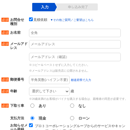
お問合せ
見積依頼
▼
その他ご質問／ご要望はこちら
種別
お名前
メールアド
レス
※コピー＆ペーストせずに入力してください。
※メールアドレスは販売店に公開されません。
郵便番号
都道府県で入力
歳
年齢
※20歳未満のお客様がバイクを購入する場合は、親権者の同意が必要です。
下取り車
あり
なし
支払方法
現金
ローン
お知らせメ
プロトコーポレーショングループからのサービスやキャン
ール登録