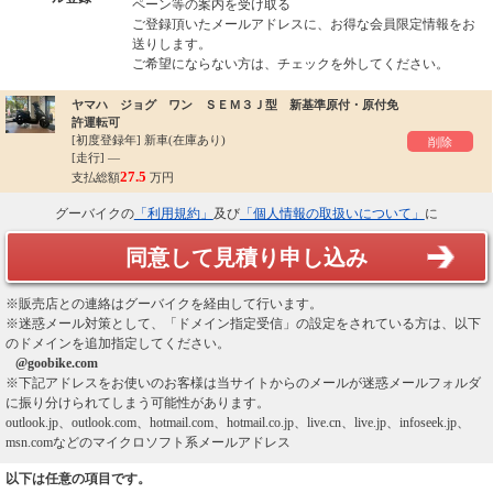
ペーン等の案内を受け取る
ご登録頂いたメールアドレスに、お得な会員限定情報をお
送りします。
ご希望にならない方は、チェックを外してください。
ヤマハ ジョグ ワン ＳＥＭ３Ｊ型 新基準原付・原付免
許運転可
[初度登録年]
新車(在庫あり)
削除
[走行] ―
27.5
支払総額
万円
グーバイクの
「利用規約」
及び
「個人情報の取扱いについて」
に
同意して見積り申し込み
※販売店との連絡はグーバイクを経由して行います。
※迷惑メール対策として、「ドメイン指定受信」の設定をされている方は、以下
のドメインを追加指定してください。
@goobike.com
※下記アドレスをお使いのお客様は当サイトからのメールが迷惑メールフォルダ
に振り分けられてしまう可能性があります。
outlook.jp、outlook.com、hotmail.com、hotmail.co.jp、live.cn、live.jp、infoseek.jp、
msn.comなどのマイクロソフト系メールアドレス
以下は任意の項目です。