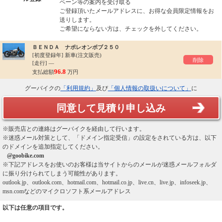
ペーン等の案内を受け取る
ご登録頂いたメールアドレスに、お得な会員限定情報をお
送りします。
ご希望にならない方は、チェックを外してください。
ＢＥＮＤＡ ナポレオンボブ２５０
[初度登録年]
新車(注文販売)
削除
[走行] ―
96.8
支払総額
万円
グーバイクの
「利用規約」
及び
「個人情報の取扱いについて」
に
同意して見積り申し込み
※販売店との連絡はグーバイクを経由して行います。
※迷惑メール対策として、「ドメイン指定受信」の設定をされている方は、以下
のドメインを追加指定してください。
@goobike.com
※下記アドレスをお使いのお客様は当サイトからのメールが迷惑メールフォルダ
に振り分けられてしまう可能性があります。
outlook.jp、outlook.com、hotmail.com、hotmail.co.jp、live.cn、live.jp、infoseek.jp、
msn.comなどのマイクロソフト系メールアドレス
以下は任意の項目です。