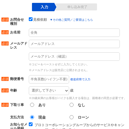
お問合せ
見積依頼
▼
その他ご質問／ご要望はこちら
種別
お名前
メールアド
レス
※コピー＆ペーストせずに入力してください。
※メールアドレスは販売店に公開されません。
郵便番号
都道府県で入力
歳
年齢
※20歳未満のお客様がバイクを購入する場合は、親権者の同意が必要です。
下取り車
あり
なし
支払方法
現金
ローン
お知らせメ
プロトコーポレーショングループからのサービスやキャン
ール登録