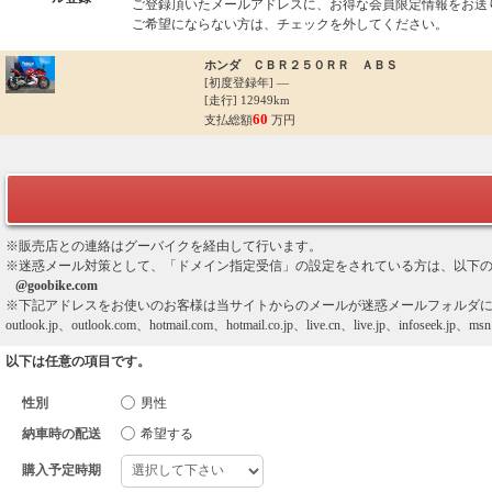
ご登録頂いたメールアドレスに、お得な会員限定情報をお送
ご希望にならない方は、チェックを外してください。
ホンダ ＣＢＲ２５０ＲＲ ＡＢＳ
[初度登録年]
―
[走行] 12949km
60
支払総額
万円
※販売店との連絡はグーバイクを経由して行います。
※迷惑メール対策として、「ドメイン指定受信」の設定をされている方は、以下
@goobike.com
※下記アドレスをお使いのお客様は当サイトからのメールが迷惑メールフォルダ
outlook.jp、outlook.com、hotmail.com、hotmail.co.jp、live.cn、live.jp、i
以下は任意の項目です。
性別
男性
納車時の配送
希望する
購入予定時期