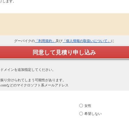
りします。
グーバイクの
「利用規約」
及び
「個人情報の取扱いについて」
に
同意して見積り申し込み
のドメインを追加指定してください。
に振り分けられてしまう可能性があります。
nfoseek.jp、msn.comなどのマイクロソフト系メールアドレス
女性
希望しない