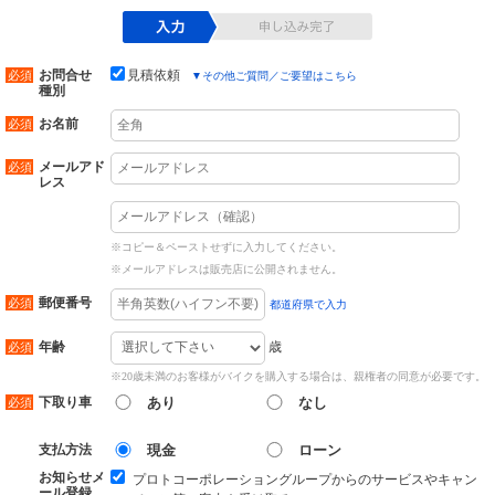
お問合せ
見積依頼
▼
その他ご質問／ご要望はこちら
種別
お名前
メールアド
レス
※コピー＆ペーストせずに入力してください。
※メールアドレスは販売店に公開されません。
郵便番号
都道府県で入力
歳
年齢
※20歳未満のお客様がバイクを購入する場合は、親権者の同意が必要です。
下取り車
あり
なし
支払方法
現金
ローン
お知らせメ
プロトコーポレーショングループからのサービスやキャン
ール登録