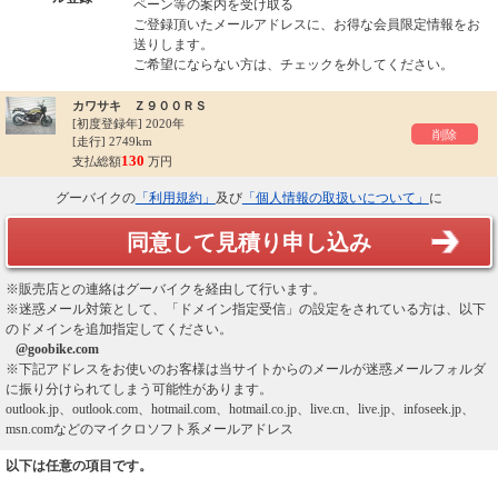
ペーン等の案内を受け取る
ご登録頂いたメールアドレスに、お得な会員限定情報をお
送りします。
ご希望にならない方は、チェックを外してください。
カワサキ Ｚ９００ＲＳ
[初度登録年]
2020年
削除
[走行] 2749km
130
支払総額
万円
グーバイクの
「利用規約」
及び
「個人情報の取扱いについて」
に
同意して見積り申し込み
※販売店との連絡はグーバイクを経由して行います。
※迷惑メール対策として、「ドメイン指定受信」の設定をされている方は、以下
のドメインを追加指定してください。
@goobike.com
※下記アドレスをお使いのお客様は当サイトからのメールが迷惑メールフォルダ
に振り分けられてしまう可能性があります。
outlook.jp、outlook.com、hotmail.com、hotmail.co.jp、live.cn、live.jp、infoseek.jp、
msn.comなどのマイクロソフト系メールアドレス
以下は任意の項目です。