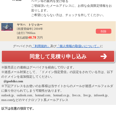
ペーン等の案内を受け取る
ご登録頂いたメールアドレスに、お得な会員限定情報をお
送りします。
ご希望にならない方は、チェックを外してください。
ヤマハ トリッカー
[初度登録年]
2004年
削除
[走行] 7966km
48.78
支払総額
万円
グーバイクの
「利用規約」
及び
「個人情報の取扱いについて」
に
同意して見積り申し込み
※販売店との連絡はグーバイクを経由して行います。
※迷惑メール対策として、「ドメイン指定受信」の設定をされている方は、以下
のドメインを追加指定してください。
@goobike.com
※下記アドレスをお使いのお客様は当サイトからのメールが迷惑メールフォルダ
に振り分けられてしまう可能性があります。
outlook.jp、outlook.com、hotmail.com、hotmail.co.jp、live.cn、live.jp、infoseek.jp、
msn.comなどのマイクロソフト系メールアドレス
以下は任意の項目です。