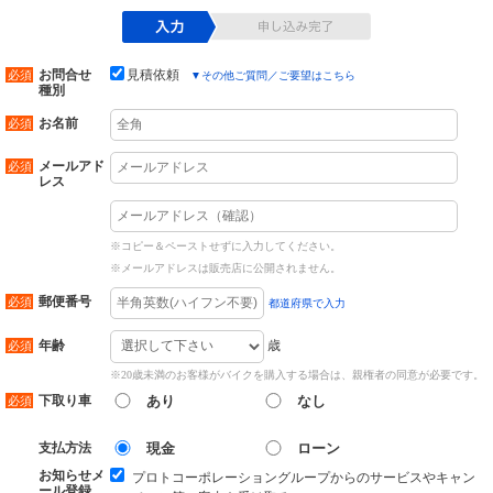
お問合せ
見積依頼
▼
その他ご質問／ご要望はこちら
種別
お名前
メールアド
レス
※コピー＆ペーストせずに入力してください。
※メールアドレスは販売店に公開されません。
郵便番号
都道府県で入力
歳
年齢
※20歳未満のお客様がバイクを購入する場合は、親権者の同意が必要です。
下取り車
あり
なし
支払方法
現金
ローン
お知らせメ
プロトコーポレーショングループからのサービスやキャン
ール登録