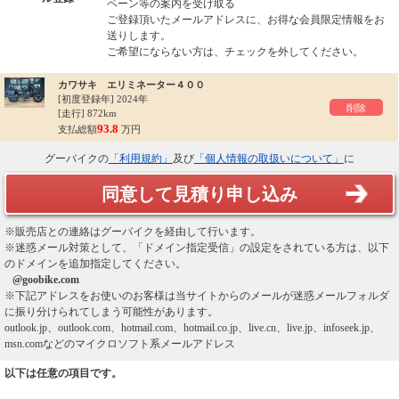
ペーン等の案内を受け取る
ご登録頂いたメールアドレスに、お得な会員限定情報をお
送りします。
ご希望にならない方は、チェックを外してください。
カワサキ エリミネーター４００
[初度登録年]
2024年
削除
[走行] 872km
93.8
支払総額
万円
グーバイクの
「利用規約」
及び
「個人情報の取扱いについて」
に
同意して見積り申し込み
※販売店との連絡はグーバイクを経由して行います。
※迷惑メール対策として、「ドメイン指定受信」の設定をされている方は、以下
のドメインを追加指定してください。
@goobike.com
※下記アドレスをお使いのお客様は当サイトからのメールが迷惑メールフォルダ
に振り分けられてしまう可能性があります。
outlook.jp、outlook.com、hotmail.com、hotmail.co.jp、live.cn、live.jp、infoseek.jp、
msn.comなどのマイクロソフト系メールアドレス
以下は任意の項目です。