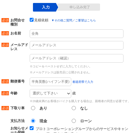
お問合せ
見積依頼
▼
その他ご質問／ご要望はこちら
種別
お名前
メールアド
レス
※コピー＆ペーストせずに入力してください。
※メールアドレスは販売店に公開されません。
郵便番号
都道府県で入力
歳
年齢
※20歳未満のお客様がバイクを購入する場合は、親権者の同意が必要です。
下取り車
あり
なし
支払方法
現金
ローン
お知らせメ
プロトコーポレーショングループからのサービスやキャン
ール登録